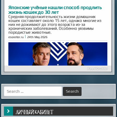
Ben and Aaron—the Mysterious Universe founders—are
back! Inescapable is live. Episode One is streaming now.
Already an MU Plus+ subscriber? Your membership now
includes full access to Inescapable and exclusive Plus+
content at no extra cost. New to Plus+? Subscribe
before April 14th to unlock permanent dual access to
both Mysterious Univers...
|
mysteriousuniverse.org
14th Feb 2026
Гость с кладбища
Этот случай произошел в ночь на 2 января 2010
года. Мы, будучи студентами, большой толпой
отмечали Новый год на даче одногруппника в
дальнем Подмосковье. Отмечали весело и громко,
так как зимой на дачи никто не ездил, и в поселке
Search
мы были одни. Вдоволь натанцевавшись и
for:
напускавшись салютов накануне, 1 января мы
вылезли из дома только к веч...
|
screepdveri.ru
20th Aug 2025
ЛИЧНЫЙ КАБИНЕТ