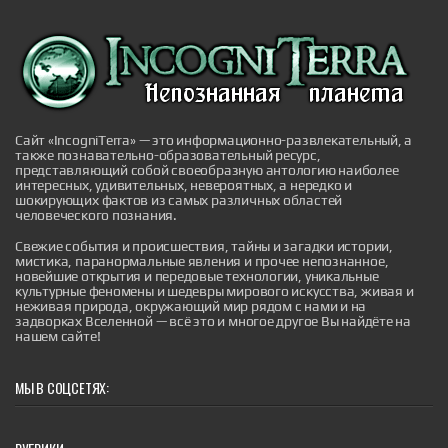
Принюхивание заставило мозг человека
обрабатывать запахи в ритме грызунов
Принюхивание заставило мозг человека
обрабатывать запахи в ритме грызунов
|
naked-science.ru
4 hours ago
Сайт «IncogniTerra» — это информационно-развлекательный, а
также познавательно-образовательный ресурс,
представляющий собой своеобразную антологию наиболее
интересных, удивительных, невероятных, а нередко и
шокирующих фактов из самых различных областей
человеческого познания.
Дьявол на Лаксегаде: полтергейст,
Свежие события и происшествия, тайны и загадки истории,
потрясший Копенгаген
мистика, паранормальные явления и прочее непознанное,
новейшие открытия и передовые технологии, уникальные
В сентябре 1826 года скромный дом под номером
культурные феномены и шедевры мирового искусства, живая и
210 на улице Лаксегаде в центре Копенгагена стал
неживая природа, окружающий мир рядом с нами и на
эпицентром событий, которые навсегда вошли в
задворках Вселенной — всё это и многое другое Вы найдёте на
датский фольклор и породили крылатое выражение,
нашем сайте!
живущее и по сей день. То, что началось как
обычный вечер в тихом районе датской столицы,
обернулось чередой необъяснимых явлений,
привлекших внимание всего го...
МЫ В СОЦСЕТЯХ:
|
incogniterra.ru
27th Jul 2026