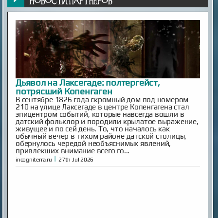
Японские учёные нашли способ продлить
жизнь кошек до 30 лет
Средняя продолжительность жизни домашних
кошек составляет около 15 лет, однако многие из
них не доживают до этого возраста из-за
хронических заболеваний. Особенно уязвимы
породистые животные.
|
esoreiter.ru
24th May 2026
Inescapable is Live!