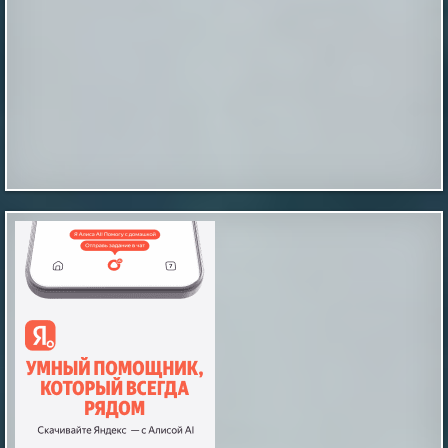
химических составов вполне объяснимо. Народные
средства не помогут радикально сменить цвет за
один раз, но способны подарить волосам легкий
золотистый блик или придать естественную
светлость. Главное правило — предварительный
тест на небольшом участке кожи и отдельной пряди,
чтобы исключить аллерг...
|
pravda.ru
39 minutes ago
Три фактора сократили жизнь без
деменции почти на 13 лет
Три фактора сократили жизнь без деменции почти
на 13 лет
|
naked-science.ru
4 hours ago