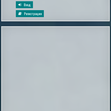
Вход
Регистрация
Как выглядел мужчина, живший в
Иерихоне 9 тысяч лет назад
Так называемый «иерихонский череп» был найден
британским археологом Кэтлин Кэньон в 1953 году
во время раскопок на территории города Иерихон
(сейчас — Западный берег реки Иордан, в то время —
Иордания). Упоминаемый в
Библии Иерихон считается одним из самых древних
поселений в мире, по оценкам археологов, люди
непрерывно живут в этих местах на уж...
|
xistory.ru
20th Mar 2025
Золотистый отлив волос: забытый рецепт,
который вернет вам натуральный блонд
Желание изменить оттенок локонов без агрессивных