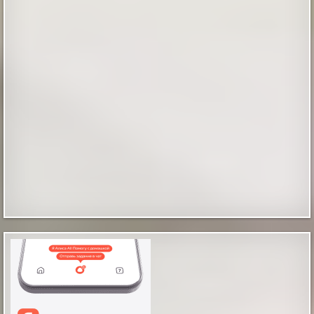
Оптики создали запутанные фотоны с
помощью солнечного света
Оптики создали запутанные фотоны с помощью
солнечного света
|
naked-science.ru
10 hours ago
Таинственные отпечатки босых детских ног
В магазине бытовой техники, что в городе Мендоса,
Аргентина, на Испанской улице, происходят
«паранормальные события», как их обозвали
местные журналисты. Вот уже какое-то время по
утрам и продавцы и покупатели замечают на полу
магазина отпечатки босых человеческих ног, как
будто ступни были испачканы в черной грязи или