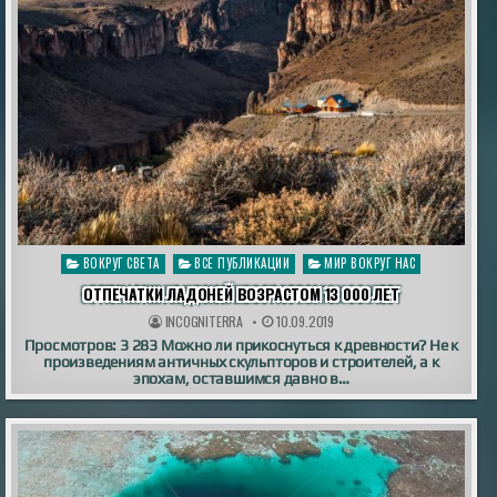
Опубликовано
ВОКРУГ СВЕТА
ВСЕ ПУБЛИКАЦИИ
МИР ВОКРУГ НАС
в
ОТПЕЧАТКИ ЛАДОНЕЙ ВОЗРАСТОМ 13 000 ЛЕТ
INCOGNITERRA
10.09.2019
Просмотров: 3 283 Можно ли прикоснуться к древности? Не к
произведениям античных скульпторов и строителей, а к
эпохам, оставшимся давно в…