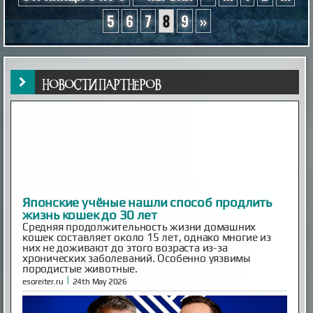
5
6
7
8
9
»
НОВОСТИ ПАРТНЁРОВ
Inescapable is Live!
Ben and Aaron—the Mysterious Universe founders—are
back! Inescapable is live. Episode One is streaming now.
Already an MU Plus+ subscriber? Your membership now
includes full access to Inescapable and exclusive Plus+
content at no extra cost. New to Plus+? Subscribe
before April 14th to unlock permanent dual access to
both Mysterious Univers...
|
mysteriousuniverse.org
14th Feb 2026