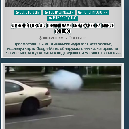
Опубликовано
ВСЁ ОБО ВСЁМ
ВСЕ ПУБЛИКАЦИИ
КОНСПИРОЛОГИЯ
в
МИР ВОКРУГ НАС
ДРЕВНИЙ ГОРОД С ПИРАМИДАМИ ОБНАРУЖЕН НА МАРСЕ
(ВИДЕО)
INCOGNITERRA
31.10.2019
Просмотров: 3 784 Тайваньский уфолог Скотт Уоринг,
исследуя карты Google Mars, обнаружил снимки, которые, по
его мнению, могут являться подтверждением существования…