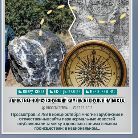
Опубликовано
ВОКРУГ СВЕТА
ВСЕ ПУБЛИКАЦИИ
МИР ВОКРУГ НАС
в
ТАИНСТВЕННО ИСЧЕЗНУВШИЙ КАМЕНЬ ВЕРНУЛСЯ НА МЕСТО
INCOGNITERRA
12.12.2019
Просмотров: 2 798 В конце октября многие зарубежные и
отечественные сайты паранормальных новостей
опубликовали заметку о довольно занимательном
происшествии: в национальном…