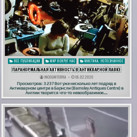
Опубликовано
ВСЕ ПУБЛИКАЦИИ
МИР ВОКРУГ НАС
МИСТИКА, НЕПОЗНАННОЕ
в
ПАРАНОРМАЛЬНАЯ АКТИВНОСТЬ В АНТИКВАРНОЙ ЛАВКЕ
INCOGNITERRA
05.02.2020
Просмотров: 3 237 Вот уже несколько лет подряд в
Антикварном центре в Барнсли (Barnsley Antiques Centre) в
Англии творится что-то невообразимое….