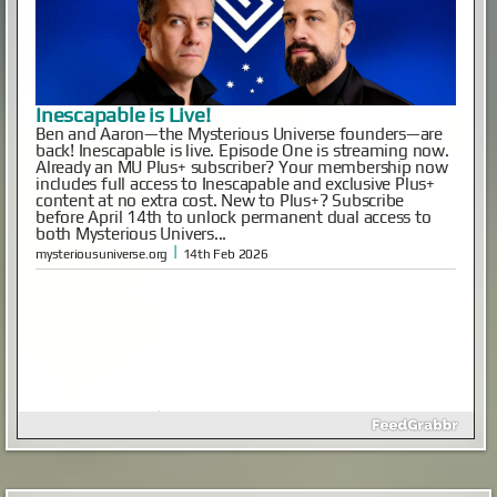
Гость с кладбища
Этот случай произошел в ночь на 2 января 2010
года. Мы, будучи студентами, большой толпой
отмечали Новый год на даче одногруппника в
дальнем Подмосковье. Отмечали весело и громко,
так как зимой на дачи никто не ездил, и в поселке
мы были одни. Вдоволь натанцевавшись и
напускавшись салютов накануне, 1 января мы
вылезли из дома только к веч...
|
screepdveri.ru
20th Aug 2025
Как выглядел мужчина, живший в
Иерихоне 9 тысяч лет назад
Так называемый «иерихонский череп» был найден