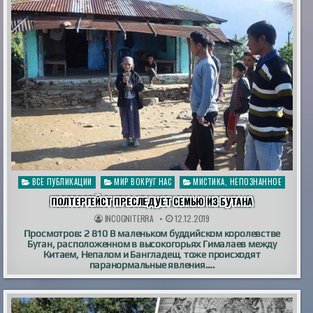
Опубликовано
ВСЕ ПУБЛИКАЦИИ
МИР ВОКРУГ НАС
МИСТИКА, НЕПОЗНАННОЕ
в
ПОЛТЕРГЕЙСТ ПРЕСЛЕДУЕТ СЕМЬЮ ИЗ БУТАНА
INCOGNITERRA
12.12.2019
Просмотров: 2 810 В маленьком буддийском королевстве
Бутан, расположенном в высокогорьях Гималаев между
Китаем, Непалом и Бангладеш, тоже происходят
паранормальные явления….