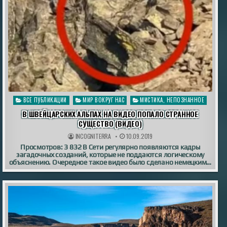
Опубликовано
ВСЕ ПУБЛИКАЦИИ
МИР ВОКРУГ НАС
МИСТИКА, НЕПОЗНАННОЕ
в
В ШВЕЙЦАРСКИХ АЛЬПАХ НА ВИДЕО ПОПАЛО СТРАННОЕ
СУЩЕСТВО (ВИДЕО)
INCOGNITERRA
10.09.2019
Просмотров: 3 832 В Сети регулярно появляются кадры
загадочных созданий, которые не поддаются логическому
объяснению. Очередное такое видео было сделано немецким…