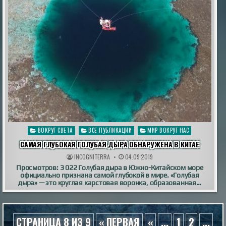
Опубликовано
ВОКРУГ СВЕТА
ВСЕ ПУБЛИКАЦИИ
МИР ВОКРУГ НАС
в
САМАЯ ГЛУБОКАЯ ГОЛУБАЯ ДЫРА ОБНАРУЖЕНА В КИТАЕ
INCOGNITERRA
04.09.2019
Просмотров: 3 022 Голубая дыра в Южно-Китайском море
официально признана самой глубокой в мире. «Голубая
дыра» — это круглая карстовая воронка, образованная…
СТРАНИЦА 8 ИЗ 9
« ПЕРВАЯ
«
...
1
2
...