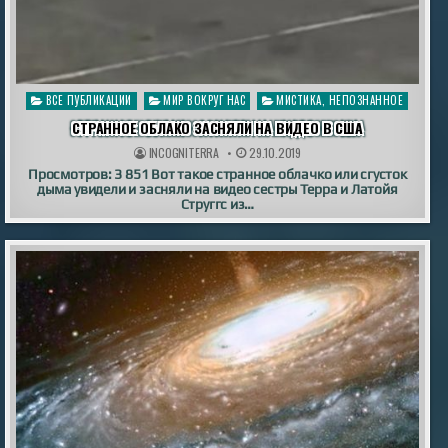
Опубликовано
ВСЕ ПУБЛИКАЦИИ
МИР ВОКРУГ НАС
МИСТИКА, НЕПОЗНАННОЕ
в
СТРАННОЕ ОБЛАКО ЗАСНЯЛИ НА ВИДЕО В США
INCOGNITERRA
29.10.2019
Просмотров: 3 851 Вот такое странное облачко или сгусток
дыма увидели и засняли на видео сестры Терра и Латойя
Струггс из…