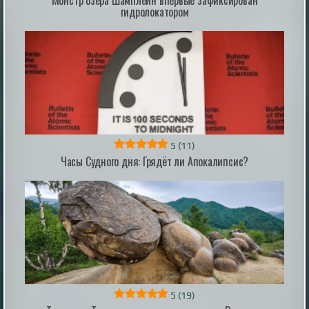
специализированный лагерь
гидролокатором
Дети из семей, чьи дома затопило во время паводка
в Аскинском районе, отправились на отдых в лагерь
"Ирандык". В центре для ребят подготовили
полноценную программу досуга, сообщил глава
муниципалитета Динис Юсупов. "От всей души
благодарю главу администрации Абзелиловского
района Айрата Аминева за тёплый приём, личное
участие в организации этой ...
|
pravda.ru
30 minutes ago
5
(11)
Часы Судного дня: Грядёт ли Апокалипсис?
Воссоздан скелет гигантского древнего
крокодила, который охотился на
динозавров
Воссоздан скелет гигантского древнего крокодила,
который охотился на динозавров
|
naked-science.ru
12 hours ago
5
(19)