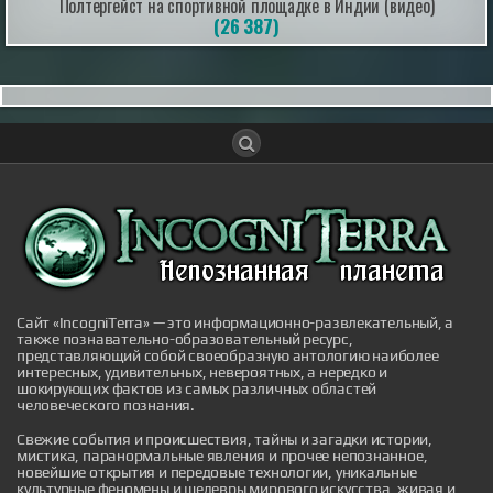
Полтергейст на спортивной площадке в Индии (видео)
(26 387)
Дьявол на Лаксегаде: полтергейст,
потрясший Копенгаген
В сентябре 1826 года скромный дом под номером
210 на улице Лаксегаде в центре Копенгагена стал
эпицентром событий, которые навсегда вошли в
датский фольклор и породили крылатое выражение,
живущее и по сей день. То, что началось как
обычный вечер в тихом районе датской столицы,
обернулось чередой необъяснимых явлений,
привлекших внимание всего го...
|
Сайт «IncogniTerra» — это информационно-развлекательный, а
incogniterra.ru
27th Jul 2026
также познавательно-образовательный ресурс,
представляющий собой своеобразную антологию наиболее
интересных, удивительных, невероятных, а нередко и
шокирующих фактов из самых различных областей
человеческого познания.
Свежие события и происшествия, тайны и загадки истории,
мистика, паранормальные явления и прочее непознанное,
новейшие открытия и передовые технологии, уникальные
Японские учёные нашли способ продлить
культурные феномены и шедевры мирового искусства, живая и