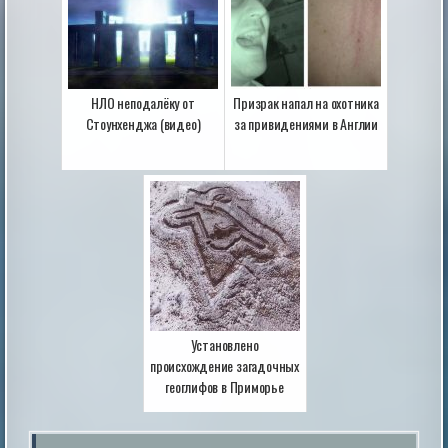
НЛО неподалёку от
Призрак напал на охотника
Стоунхенджа (видео)
за привидениями в Англии
Установлено
происхождение загадочных
геоглифов в Приморье