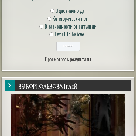
Однозначно да!
Категорически нет!
Звёзды не решают: наука развенчала миф о
В зависимости от ситуации
совместимости знаков зодиака
В современном обществе астрология занимает
I want to believe...
особое место: многие люди, особенно женщины,
склонны верить, что их личная жизнь и выбор
партнёра зависят от расположения звёзд.
|
esoreiter.ru
24th May 2026
Просмотреть результаты
ВЫБОР ПОЛЬЗОВАТЕЛЕЙ
The Unsettling Account of Max Spiers and
Dark and Deadly Projects!
The conspiracies surrounding "super soldiers" are just as
far-fetched as those involving secret space programs, at
least to many people. In fact, these two theories are
often closely linked for fairly obvious reasons. Running
such programs without significant leaks would be nearly
impossible. But what if these programs involved time
travel, memo...