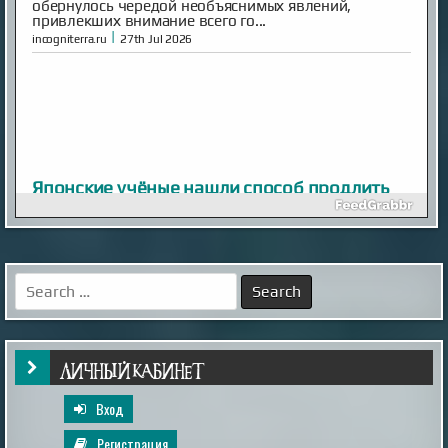
обернулось чередой необъяснимых явлений,
привлекших внимание всего го...
|
incogniterra.ru
27th Jul 2026
Японские учёные нашли способ продлить
жизнь кошек до 30 лет
Средняя продолжительность жизни домашних
кошек составляет около 15 лет, однако многие из
них не доживают до этого возраста из-за
хронических заболеваний. Особенно уязвимы
Search
породистые животные.
for:
|
esoreiter.ru
24th May 2026
ЛИЧНЫЙ КАБИНЕТ
Вход
Регистрация