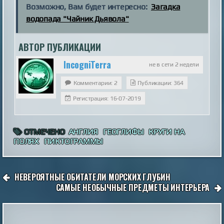
Возможно, Вам будет интересно:
Загадка
водопада "Чайник Дьявола"
АВТОР ПУБЛИКАЦИИ
IncogniTerra
не в сети 2 недели
Комментарии: 2
Публикации: 364
Регистрация: 16-07-2019
ОТМЕЧЕНО
АНГЛИЯ
ГЕОГЛИФЫ
КРУГИ НА
ПОЛЯХ
ПИКТОГРАММЫ
НАВИГАЦИЯ
НЕВЕРОЯТНЫЕ ОБИТАТЕЛИ МОРСКИХ ГЛУБИН
ПО
САМЫЕ НЕОБЫЧНЫЕ ПРЕДМЕТЫ ИНТЕРЬЕРА
ЗАПИСЯМ