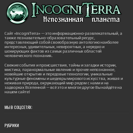
естественная реакция организма на питание, воду и
нагрузки. Чтобы накопить килограмм чистого жира,
нужно съесть около 8000 лишних калорий, что
физически невозможно за один день. Большая часть
изменений на дисплее весов ...
|
pravda.ru
1 hour ago
Сайт «IncogniTerra» — это информационно-развлекательный, а
также познавательно-образовательный ресурс,
представляющий собой своеобразную антологию наиболее
интересных, удивительных, невероятных, а нередко и
шокирующих фактов из самых различных областей
человеческого познания.
Свежие события и происшествия, тайны и загадки истории,
мистика, паранормальные явления и прочее непознанное,
Мутнеет маринад и вздуваются крышки: 7
новейшие открытия и передовые технологии, уникальные
правил безупречного домашнего
культурные феномены и шедевры мирового искусства, живая и
консервирования
неживая природа, окружающий мир рядом с нами и на
Мутный маринад, вздутая крышка или резкий
задворках Вселенной — всё это и многое другое Вы найдёте на
неприятный запах при открытии банки — признаки
нашем сайте!
того, что внутри начались процессы брожения. Чаще
всего это происходит не из-за случайности, а из-за
нарушения баланса между консервантами и
МЫ В СОЦСЕТЯХ:
микроорганизмами. Главный вопрос здесь
заключается в том, как создать среду, в которой
бактерии не смогут развиваться...
|
pravda.ru
51 minutes ago
РУБРИКИ