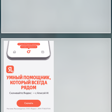
Главные тренды осени 2026: 6 самых
модных оттенков окрашивания для любой
длины волос
Осенний сезон 2026 года вводит моду на сложные и
глубокие цветовые решения, которые радикально
отличаются от привычных летних палитр. Вместо
выгоревших на солнце прядей на первый план
выходят "умные" техники окрашивания, создающие
эффект объема и живого блеска. Главный акцент
сделан на уютные, природные тона — от мягкого
кленового блонда до насы...
|
pravda.ru
51 minutes ago