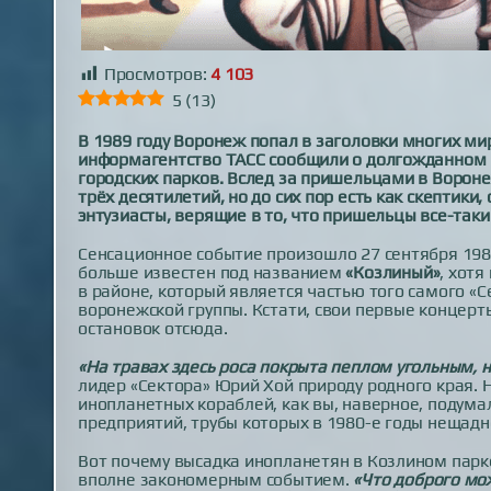
Просмотров:
4 103
5
(
13
)
В 1989 году Воронеж попал в заголовки многих м
информагентство ТАСС сообщили о долгожданном 
городских парков. Вслед за пришельцами в Ворон
трёх десятилетий, но до сих пор есть как скептик
энтузиасты, верящие в то, что пришельцы все-таки
Сенсационное событие произошло 27 сентября 198
больше известен под названием
«Козлиный»
, хотя
в районе, который является частью того самого «
воронежской группы. Кстати, свои первые концер
остановок отсюда.
«На травах здесь роса покрыта пеплом угольным, 
лидер «Сектора» Юрий Хой природу родного края.
инопланетных кораблей, как вы, наверное, подум
предприятий, трубы которых в 1980-е годы нещад
Вот почему высадка инопланетян в Козлином парк
вполне закономерным событием.
«Что доброго мо