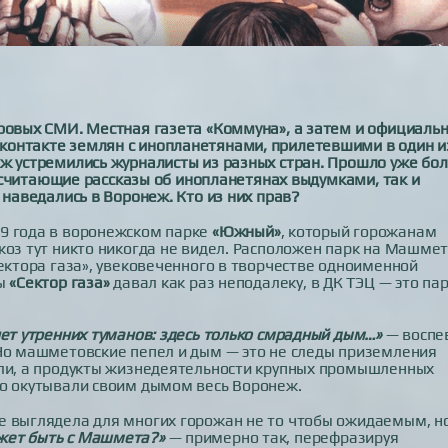
ировых СМИ. Местная газета «Коммуна», а затем и официаль
контакте землян с инопланетянами, прилетевшими в один и
еж устремились журналисты из разных стран. Прошло уже бо
и, считающие рассказы об инопланетянах выдумками, так и
 наведались в Воронеж. Кто из них прав?
9 года в воронежском парке
«Южный»
, который горожанам
 коз тут никто никогда не видел. Расположен парк на Машме
Сектора газа», увековеченного в творчестве одноименной
ты
«Сектор газа»
давал как раз неподалеку, в ДК ТЭЦ — это па
нет утренних туманов: здесь только смрадный дым…»
— воспе
 Но машметовские пепел и дым — это не следы приземления
али, а продукты жизнедеятельности крупных промышленных
но окутывали своим дымом весь Воронеж.
е выглядела для многих горожан не то чтобы ожидаемым, н
жет быть с Машмета?»
— примерно так, перефразируя