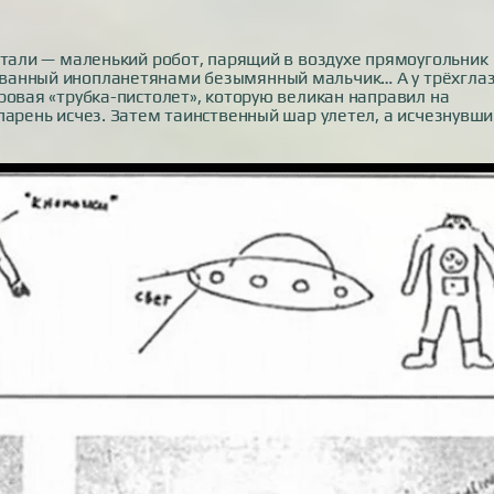
етали — маленький робот, парящий в воздухе прямоугольник
ванный инопланетянами безымянный мальчик… А у трёхгла
ровая «трубка-пистолет», которую великан направил на
парень исчез. Затем таинственный шар улетел, а исчезнувш