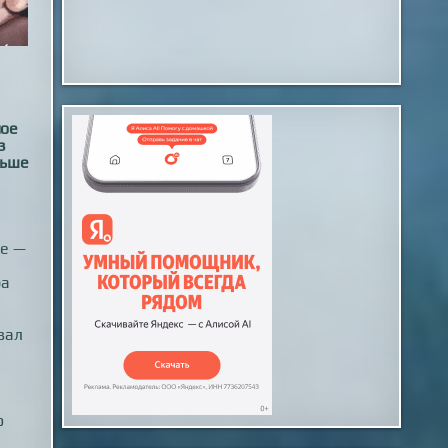
ное
з
льше
те —
ра
вал
о