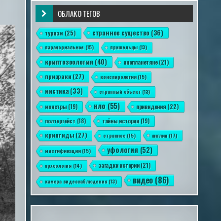
ОБЛАКО ТЕГОВ
странное существо
(36)
туризм
(25)
паранормальное
(15)
пришельцы
(13)
криптозоология
(40)
инопланетяне
(21)
призраки
(27)
конспирология
(15)
мистика
(33)
странный объект
(13)
нло
(55)
привидения
(22)
монстры
(19)
полтергейст
(18)
тайны истории
(19)
криптиды
(27)
англия
(17)
странное
(15)
уфология
(52)
мистификации
(15)
загадки истории
(21)
археология
(14)
видео
(86)
камера видеонаблюдения
(13)