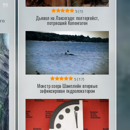
5
(1)
Дьявол на Лаксегаде: полтергейст,
го
потрясший Копенгаген
5
(17)
Монстр озера Шамплейн впервые
зафиксирован гидролокатором