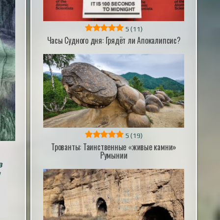
5
(11)
Часы Судного дня: Грядёт ли Апокалипсис?
5
(19)
Трованты: Таинственные «живые камни»
Румынии
в