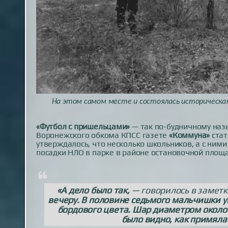
На этом самом месте и состоялась историческая
«Футбол с пришельцами»
— так по-будничному наз
Воронежского обкома КПСС газете
«Коммуна»
стат
утверждалось, что несколько школьников, а с ним
посадки НЛО в парке в районе остановочной площ
«А дело было так,
— говорилось в заметк
вечеру. В половине седьмого мальчишки ув
бордового цвета. Шар диаметром около 
было видно, как примяла