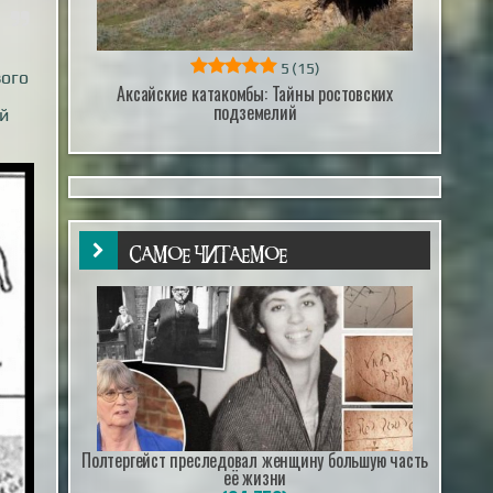
5
(15)
зого
Аксайские катакомбы: Тайны ростовских
подземелий
ий
САМОЕ ЧИТАЕМОЕ
Полтергейст преследовал женщину большую часть
её жизни