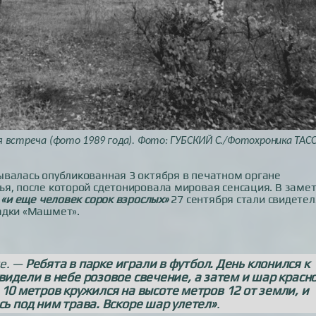
 встреча (фото 1989 года). Фото: ГУБСКИЙ С./Фотохроника ТАС
ывалась опубликованная 3 октября в печатном органе
ья, после которой сдетонировала мировая сенсация. В заме
и
«и еще человек сорок взрослых»
27 сентября стали свидете
адки «Машмет».
е. —
Ребята в парке играли в футбол. День клонился к
идели в небе розовое свечение, а затем и шар красно
10 метров кружился на высоте метров 12 от земли, и
сь под ним трава. Вскоре шар улетел»
.