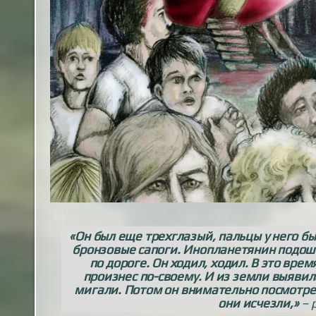
«Он был еще трехглазый, пальцы у него был
бронзовые сапоги. Инопланетянин подоше
по дороге. Он ходил, ходил. В это вре
произнес по-своему. И из земли выявил
мигали. Потом он внимательно посмотрел 
они исчезли,
»
– 