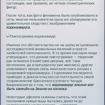
состоящие, как правило, из чётких геометрических
фигур.
После того, как фото феномена было опубликовано в
сети, многие пользователи сразу же обнаружили его
удивительное сходство с изображением
коронавируса
.
Именно это обстоятельство не на шутку встревожило
исследователей аномальных явлений и просто
любителей непознанного. В то время как одни люди
утверждают, что данная пиктограмма — творение
рук человека (геометрия рисунка, всё-таки
несложная, да и прецеденты уже имелись), другие
улавливают явную связь инопланетного разума с
пандемией коронавируса. Сторонники последнего
приводят в доказательство состоятельности своей
теории мнение британского ученого Чандра
Викрамасингха о том, что
коронавирус вполне мог
быть занесён на Землю из космоса
.
Некоторые уфологи склонны считать, что этим
посланием пришельцы пытались донести до
человечества нечто важное — например,