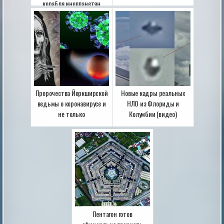
корабля инопланетян
Пророчества Йоркширской
Новые кадры реальных
ведьмы о коронавирусе и
НЛО из Флориды и
не только
Колумбии (видео)
Пентагон готов