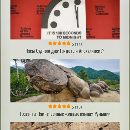
|
mysteriousuniverse.org
31st Dec 2025
5
(11)
«Незримое» Короткометражный фильм
Часы Судного дня: Грядёт ли Апокалипсис?
ужасов
Представляем вашему вниманию российский
короткометражный фильм «Незримое» (2023). Жанр
— триллер, пост-хоррор с социальным подтекстом.
Трудный подросток-девушка после очередной ссоры
с родителями начинает замечать у себя в доме
некую незримую силу… Режиссёр и сценарист:
Владимир Мотырев В главных ролях: Лидия
Шепелевич, Антонина Малышко, Алексе...
|
screepdveri.ru
2nd Apr 2025
5
(19)
Трованты: Таинственные «живые камни» Румынии