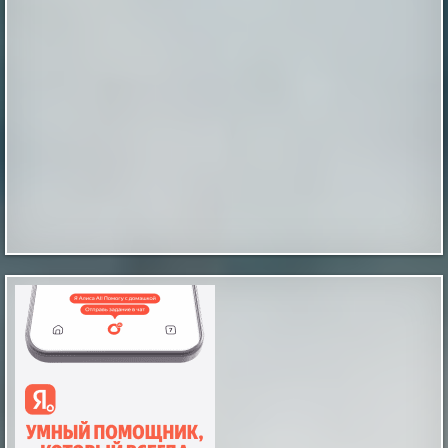
Гость с кладбища
Этот случай произошел в ночь на 2 января 2010
года. Мы, будучи студентами, большой толпой
отмечали Новый год на даче одногруппника в
дальнем Подмосковье. Отмечали весело и громко,
так как зимой на дачи никто не ездил, и в поселке
мы были одни. Вдоволь натанцевавшись и
напускавшись салютов накануне, 1 января мы
вылезли из дома только к веч...
|
screepdveri.ru
20th Aug 2025
Как выглядел мужчина, живший в
Иерихоне 9 тысяч лет назад
Так называемый «иерихонский череп» был найден
британским археологом Кэтлин Кэньон в 1953 году
во время раскопок на территории города Иерихон
(сейчас — Западный берег реки Иордан, в то время —
Иордания). Упоминаемый в
Библии Иерихон считается одним из самых древних
поселений в мире, по оценкам археологов, люди
непрерывно живут в этих местах на уж...