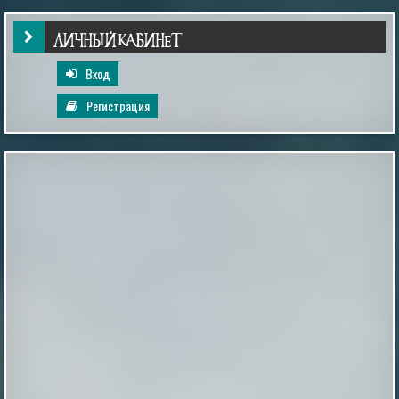
хронических заболеваний. Особенно уязвимы
породистые животные.
|
esoreiter.ru
24th May 2026
ЛИЧНЫЙ КАБИНЕТ
Вход
Регистрация
Inescapable is Live!
Ben and Aaron—the Mysterious Universe founders—are
back! Inescapable is live. Episode One is streaming now.
Already an MU Plus+ subscriber? Your membership now
includes full access to Inescapable and exclusive Plus+
content at no extra cost. New to Plus+? Subscribe
before April 14th to unlock permanent dual access to
both Mysterious Univers...
|
mysteriousuniverse.org
14th Feb 2026