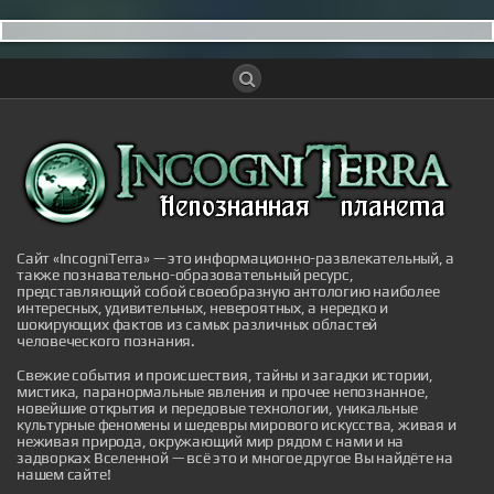
Time-Traveling UFOs, Extra-Loud
Extraterrestrials, Golden-Tongued Mummies,
NASA's Flying Saucers and More Mysterious
News Briefly
A roundup of mysterious, paranormal and strange news
stories from the past week.
|
mysteriousuniverse.org
26th Dec 2025
Сайт «IncogniTerra» — это информационно-развлекательный, а
также познавательно-образовательный ресурс,
представляющий собой своеобразную антологию наиболее
интересных, удивительных, невероятных, а нередко и
шокирующих фактов из самых различных областей
человеческого познания.
Свежие события и происшествия, тайны и загадки истории,
Hermeus впервые испытала сброс
мистика, паранормальные явления и прочее непознанное,
полезной нагрузки с экспериментального
новейшие открытия и передовые технологии, уникальные
сверхзвукового беспилотника
культурные феномены и шедевры мирового искусства, живая и
неживая природа, окружающий мир рядом с нами и на
Hermeus впервые испытала сброс полезной нагрузки
задворках Вселенной — всё это и многое другое Вы найдёте на
с экспериментального сверхзвукового беспилотника
нашем сайте!
|
naked-science.ru
1 hour ago