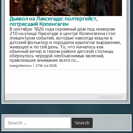
Дьявол на Лаксегаде: полтергейст,
потрясший Копенгаген
В сентябре 1826 года скромный дом под номером
210 на улице Лаксегаде в центре Копенгагена стал
эпицентром событий, которые навсегда вошли в
датский фольклор и породили крылатое выражение,
живущее и по сей день. То, что началось как
обычный вечер в тихом районе датской столицы,
обернулось чередой необъяснимых явлений,
привлекших внимание всего го...
|
incogniterra.ru
27th Jul 2026
Японские учёные нашли способ продлить
жизнь кошек до 30 лет
Search
Средняя продолжительность жизни домашних
for:
кошек составляет около 15 лет, однако многие из
них не доживают до этого возраста из-за