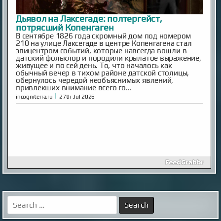
Дьявол на Лаксегаде: полтергейст,
потрясший Копенгаген
В сентябре 1826 года скромный дом под номером
210 на улице Лаксегаде в центре Копенгагена стал
эпицентром событий, которые навсегда вошли в
датский фольклор и породили крылатое выражение,
живущее и по сей день. То, что началось как
обычный вечер в тихом районе датской столицы,
обернулось чередой необъяснимых явлений,
привлекших внимание всего го...
|
incogniterra.ru
27th Jul 2026
Японские учёные нашли способ продлить
жизнь кошек до 30 лет
Средняя продолжительность жизни домашних
кошек составляет около 15 лет, однако многие из
Search
них не доживают до этого возраста из-за
for:
хронических заболеваний. Особенно уязвимы
породистые животные.