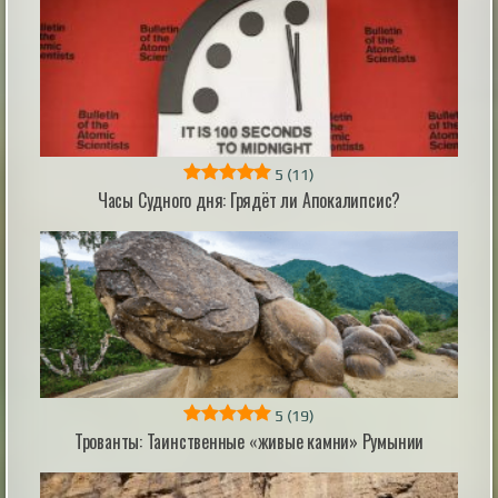
|
mysteriousuniverse.org
31st Dec 2025
«Незримое» Короткометражный фильм
5
(11)
ужасов
Часы Судного дня: Грядёт ли Апокалипсис?
Представляем вашему вниманию российский
короткометражный фильм «Незримое» (2023). Жанр
— триллер, пост-хоррор с социальным подтекстом.
Трудный подросток-девушка после очередной ссоры
с родителями начинает замечать у себя в доме
некую незримую силу… Режиссёр и сценарист:
Владимир Мотырев В главных ролях: Лидия
Шепелевич, Антонина Малышко, Алексе...
|
screepdveri.ru
2nd Apr 2025
5
(19)
Трованты: Таинственные «живые камни» Румынии