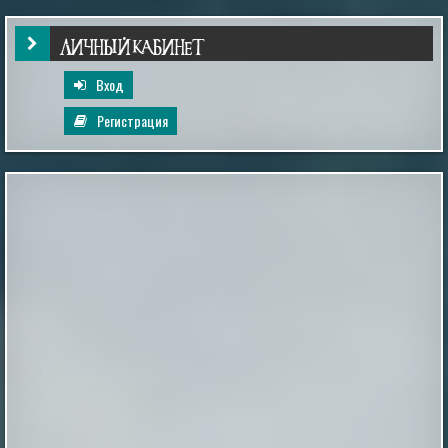
|
esoreiter.ru
24th May 2026
ЛИЧНЫЙ КАБИНЕТ
Вход
Регистрация
Inescapable is Live!
Ben and Aaron—the Mysterious Universe founders—are
back! Inescapable is live. Episode One is streaming now.
Already an MU Plus+ subscriber? Your membership now
includes full access to Inescapable and exclusive Plus+
content at no extra cost. New to Plus+? Subscribe
before April 14th to unlock permanent dual access to
both Mysterious Univers...
|
mysteriousuniverse.org
14th Feb 2026
Гость с кладбища