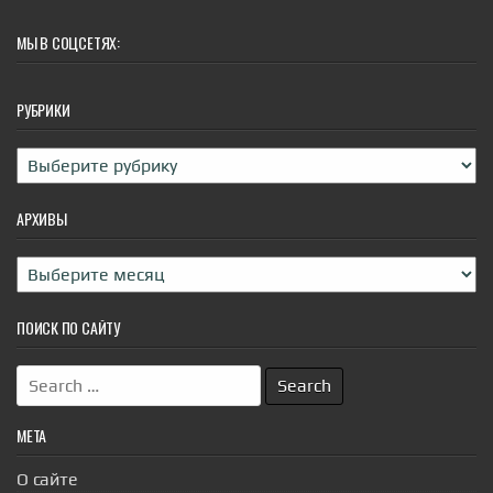
превратиться в кашу. Оглавление Список продуктов
Пошаговая технология приготовления
МЫ В СОЦСЕТЯХ:
Технологические особенности...
|
pravda.ru
1 hour ago
РУБРИКИ
Рубрики
АРХИВЫ
Архивы
ПОИСК ПО САЙТУ
Search
for:
МЕТА
О сайте