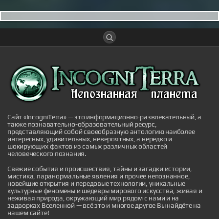
Time-Traveling UFOs, Extra-Loud
Extraterrestrials, Golden-Tongued Mummies,
NASA's Flying Saucers and More Mysterious
News Briefly
A roundup of mysterious, paranormal and strange news
stories from the past week.
|
mysteriousuniverse.org
26th Dec 2025
Сайт «IncogniTerra» — это информационно-развлекательный, а
также познавательно-образовательный ресурс,
представляющий собой своеобразную антологию наиболее
интересных, удивительных, невероятных, а нередко и
шокирующих фактов из самых различных областей
человеческого познания.
Салат с сочным хрустом до весны не
достоит: весь секрет в правильной
Свежие события и происшествия, тайны и загадки истории,
мистика, паранормальные явления и прочее непознанное,
термообработке
новейшие открытия и передовые технологии, уникальные
Салат "Вкусняшка" — это сбалансированная
культурные феномены и шедевры мирового искусства, живая и
овощная смесь, которая сохраняет текстуру и
неживая природа, окружающий мир рядом с нами и на
свежий аромат в течение всей зимы. Ключ к успеху
задворках Вселенной — всё это и многое другое Вы найдёте на
здесь — кратковременная термообработка, которая
нашем сайте!
позволяет овощам остаться плотными, а не