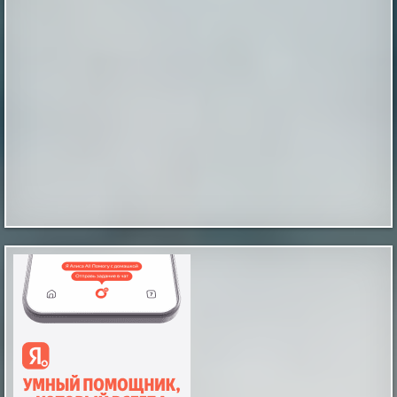
Этот случай произошел в ночь на 2 января 2010
года. Мы, будучи студентами, большой толпой
отмечали Новый год на даче одногруппника в
дальнем Подмосковье. Отмечали весело и громко,
так как зимой на дачи никто не ездил, и в поселке
мы были одни. Вдоволь натанцевавшись и
напускавшись салютов накануне, 1 января мы
вылезли из дома только к веч...
|
screepdveri.ru
20th Aug 2025
Как выглядел мужчина, живший в
Иерихоне 9 тысяч лет назад
Так называемый «иерихонский череп» был найден
британским археологом Кэтлин Кэньон в 1953 году
во время раскопок на территории города Иерихон
(сейчас — Западный берег реки Иордан, в то время —
Иордания). Упоминаемый в
Библии Иерихон считается одним из самых древних
поселений в мире, по оценкам археологов, люди
непрерывно живут в этих местах на уж...
|
xistory.ru
20th Mar 2025