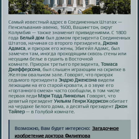
Самый известный адрес в Соединенных Штатах —
Пенсильвания-авеню, 1600, Вашингтон, округ
Колумбия — также знаменит привидениями. С 1800
года
Белый дом
был домом президента Соединенных
Штатов, начиная со второго президента,
Джона
Адамса
, и призрак его жены, Эбигейл Адамс, был
замечен там, иногда проходящим сквозь стены или
несущим белье в сушить в Восточной
комнате. Призрак третьего президента,
Томаса
Джефферсона
, был слышен играющим на скрипке в
Желтом овальном зале. Говорят, что призрак
седьмого президента
Эндрю Джексона
видели
лежащим на его старой кровати, а о звуке его
«гортанного смеха» часто сообщали, в том числе
первая леди
Мэри Тодд Линкольн
. Говорят, что
девятый президент
Уильям Генри Харрисон
обитает
на чердаке Белого дома, а десятый президент
Джон
Тайлер
— в Голубой комнате.
Возможно, Вам будет интересно:
Загадочное
изобретение доктора Филиппова