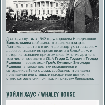
Два года спустя, в 1942 году, королева Нидерландов
Вильгельмина
сообщила, что видела призрак
Линкольна, одетого в цилиндр и сюртук, стоявшего у
двери ее спальни во время визита в Белый дом, и
потеряла сознание при этом виде. Многие другие, в
том числе президенты США
Гарри С. Трумэн
и
Теодор
Рузвельт
, первые леди
Грейс Кулидж
и
Элеонора
Рузвельт
, а также десятки помощников и
сотрудников Белого дома, сообщили, что видели
привидения или слышали призрачные шаги или
стуки, которые они приписали призраку Линкольна.
УЭЙЛИ ХАУС / WHALEY HOUSE