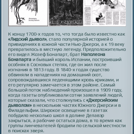
К концу 1700-х годов то, что тогда было известно как
«Лидский дьявол»
, стало популярной историей о
привидениях в южной части Нью-Джерси, а к 19 веку
превратилось в местную легенду. Предположительно
его видел Жозеф Бонапарт, брат
Наполеона
Бонапарта
и бывший король Испании, построивший
особняк в Сосновых степях, где он жил после
изгнания в 1813 году. В 1840-х годах существо
обвиняли в нападениях на домашний скот,
сопровождавшихся леденящими кровь криками, и
его регулярно замечается в этом районе. Самый
большой поток наблюдений произошел в 1909 году,
когда газеты опубликовали сотни заявлений людей,
которые сказали, что столкнулись с
«Джерсийским
дьяволом»
в нескольких частях Южного Джерси и в
Филадельфии. Широкое освещение в газетах
побудило несколько школ в долине Делавэр
закрыться, а рабочие остаться дома, в то время как
группы линчевателей бродили по сельской местности
в поисках зверя.