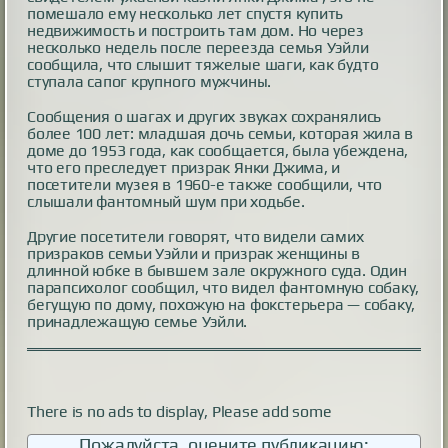
помешало ему несколько лет спустя купить
недвижимость и построить там дом. Но через
несколько недель после переезда семья Уэйли
сообщила, что слышит тяжелые шаги, как будто
ступала сапог крупного мужчины.
Сообщения о шагах и других звуках сохранялись
более 100 лет: младшая дочь семьи, которая жила в
доме до 1953 года, как сообщается, была убеждена,
что его преследует призрак Янки Джима, и
посетители музея в 1960-е также сообщили, что
слышали фантомный шум при ходьбе.
Другие посетители говорят, что видели самих
призраков семьи Уэйли и призрак женщины в
длинной юбке в бывшем зале окружного суда. Один
парапсихолог сообщил, что видел фантомную собаку,
бегущую по дому, похожую на фокстерьера — собаку,
принадлежащую семье Уэйли.
There is no ads to display, Please add some
Пожалуйста, оцените публикацию: