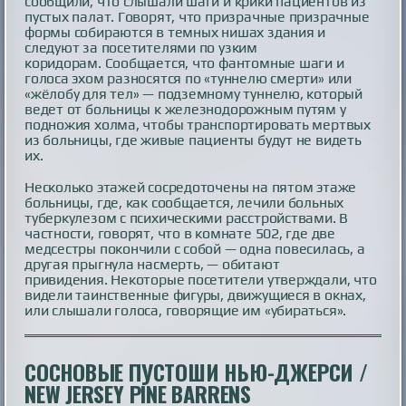
сообщили, что слышали шаги и крики пациентов из
пустых палат. Говорят, что призрачные призрачные
формы собираются в темных нишах здания и
следуют за посетителями по узким
коридорам. Сообщается, что фантомные шаги и
голоса эхом разносятся по «туннелю смерти» или
«жёлобу для тел» — подземному туннелю, который
ведет от больницы к железнодорожным путям у
подножия холма, чтобы транспортировать мертвых
из больницы, где живые пациенты будут не видеть
их.
Несколько этажей сосредоточены на пятом этаже
больницы, где, как сообщается, лечили больных
туберкулезом с психическими расстройствами. В
частности, говорят, что в комнате 502, где две
медсестры покончили с собой — одна повесилась, а
другая прыгнула насмерть, — обитают
привидения. Некоторые посетители утверждали, что
видели таинственные фигуры, движущиеся в окнах,
или слышали голоса, говорящие им «убираться».
СОСНОВЫЕ ПУСТОШИ НЬЮ-ДЖЕРСИ /
NEW JERSEY PINE BARRENS