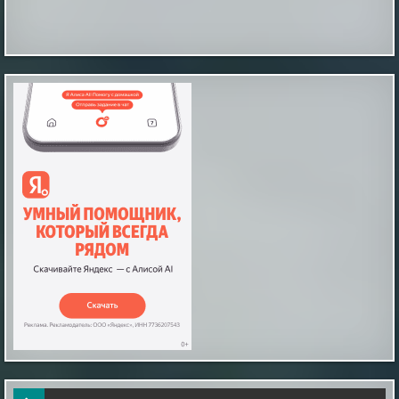
Таинственные отпечатки босых детских ног
В магазине бытовой техники, что в городе Мендоса,
Аргентина, на Испанской улице, происходят
«паранормальные события», как их обозвали
местные журналисты. Вот уже какое-то время по
утрам и продавцы и покупатели замечают на полу
магазина отпечатки босых человеческих ног, как
будто ступни были испачканы в черной грязи или
угольной пыли. По слова...
|
incogniterra.ru
25th Jul 2026
Звёзды не решают: наука развенчала миф о
совместимости знаков зодиака
В современном обществе астрология занимает