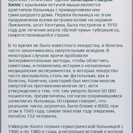
Хиллс
с крыльями летучей мыши является
архетипом больницы с привидениями или
сумасшедшего дома. Первая больница на этом
продуваемом всеми ветрами холме на окраине
Луисвилля, штат Кентукки, была построена в 1910
году для лечения жертв «белой чумы» туберкулеза,
свирепствовавшей в стране.
В то время не было известного лекарства, и болезнь
часто заканчивалась смертельным исходом. В
некоторых случаях врачи пробовали
экспериментальные методы, чтобы облегчить
симптомы, и появлялись истории о незаконных
медицинских экспериментах, в которых лекарство
часто оказывалось столь же фатальным, как и
болезнь. Конечно, санаторий был местом многих
смертей на протяжении многих лет, хотя
утверждения о том, что там умерло более 60 000
пациентов, преувеличены, согласно сохранившимся
записям из больницы. Историки говорят, что
реальное число, вероятно, было ближе к 8000, при
этом в 1945 году, самом тяжелом году эпидемии,
погибло 152 человека.
Уэйверли-Хиллз служил гериатрической больницей с
1960-х по 1980-е годы, и несколько историй о жуткой