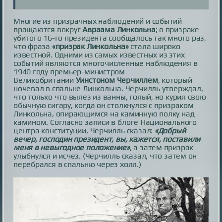
Многие из призрачных наблюдений и событий
вращаются вокруг
Авраама Линкольна
; о призраке
убитого 16-го президента сообщалось так много раз,
что фраза
«призрак Линкольна»
стала широко
известной. Одними из самых известных из этих
событий являются многочисленные наблюдения в
1940 году премьер-министром
Великобритании
Уинстоном Черчиллем
, который
ночевал в спальне Линкольна. Черчилль утверждал,
что только что вылез из ванны, голый, но курил свою
обычную сигару, когда он столкнулся с призраком
Линкольна, опирающимся на каминную полку над
камином. Согласно записи в блоге Национального
центра конституции, Черчилль сказал:
«Добрый
вечер, господин президент, вы, кажется, поставили
меня в невыгодное положение»
, а затем призрак
улыбнулся и исчез. (Черчилль сказал, что затем он
перебрался в спальню через холл.)