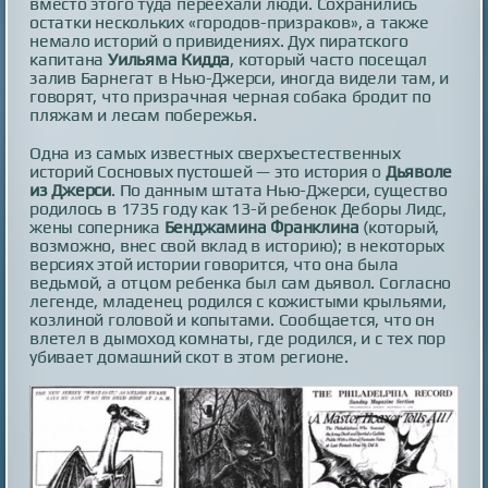
вместо этого туда переехали люди. Сохранились
остатки нескольких «городов-призраков», а также
немало историй о привидениях. Дух пиратского
капитана
Уильяма Кидда
, который часто посещал
залив Барнегат в Нью-Джерси, иногда видели там, и
говорят, что призрачная черная собака бродит по
пляжам и лесам побережья.
Одна из самых известных сверхъестественных
историй Сосновых пустошей — это история о
Дьяволе
из Джерси
. По данным штата Нью-Джерси, существо
родилось в 1735 году как 13-й ребенок Деборы Лидс,
жены соперника
Бенджамина Франклина
(который,
возможно, внес свой вклад в историю); в некоторых
версиях этой истории говорится, что она была
ведьмой, а отцом ребенка был сам дьявол. Согласно
легенде, младенец родился с кожистыми крыльями,
козлиной головой и копытами. Сообщается, что он
влетел в дымоход комнаты, где родился, и с тех пор
убивает домашний скот в этом регионе.