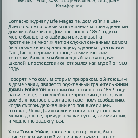
Whaley House, 2476 Сан-Диего-авеню, Сан-Диего,
Калифорния
Согласно журналу Life Magazine, дом Уэйли в Сан-
Диего является «самым посещаемым привидениями
домом в Америке». Дом построен в 1857 году на
месте бывшего кладбища и виселицы. На
протяжении многих лет он служил семейным домом,
был также зернохранилищем, зданием суда округа
Сан-Диего, первым в городе коммерческим
театром, бальным и бильярдный залом и даже
школой. Впоследствии он открылся как музей в 1960
году.
Говорят, что самым старым призраком, обитающим
в доме Уэйли, является осужденный грабитель
«Янки
Джим» Робинсон
, который был повешен в 1852 году
на виселице, стоявшей на территории до того, как
дом был построен. Согласно газетному сообщению,
когда фургон, державший его под виселицей,
отъехал, Янки Джим волочил ноги на фургоне как
можно дольше, прежде чем качнуться, как маятник,
и медленно задохнуться.
Хотя
Томас Уэйли
, поселенец и торговец, был
свидетелем ужасной казни Янки Джима , это не