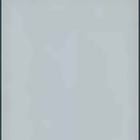
Указ президента РФ изменил порядок
прохождения службы для разных
категорий военных
Владимир Путин подписал указ об изменении
правил прохождения военной службы. Документ
опубликован на портале правовой информации.
Теперь контрактника могут уволить из армии, если
вышестоящее руководство утратило к нему доверие.
Это коснется командиров и начальников, которые
знали о конфликте интересов у своего
подчиненного, но не приняли мер, чт...
|
pravda.ru
1 hour ago
Три фактора сократили жизнь без
деменции почти на 13 лет
Три фактора сократили жизнь без деменции почти
на 13 лет
|
naked-science.ru
8 hours ago