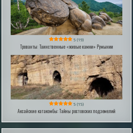
не вошли в библейский канон, ...
|
incogniterra.ru
20th Jul 2026
5
(19)
Трованты: Таинственные «живые камни» Румынии
ИИ научился самовоспроизводиться на
новых серверах: эксперты предупредили о
рисках
Новое исследование показало, что современные
модели искусственного интеллекта способны
самостоятельно распространяться по уязвимым
системам, копируя свои параметры и запуская новые
экземпляры на скомпрометированных устройствах.
|
esoreiter.ru
22nd May 2026
5
(15)
Аксайские катакомбы: Тайны ростовских подземелий