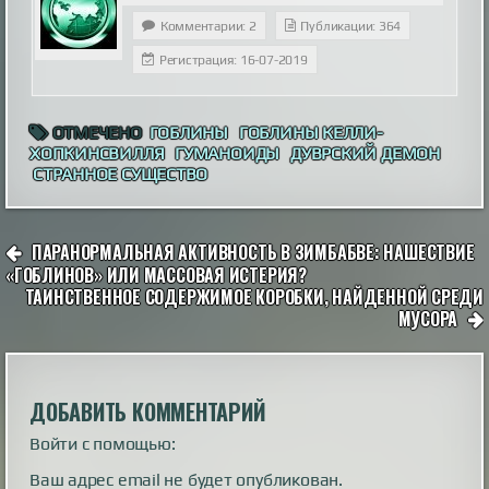
Комментарии: 2
Публикации: 364
Регистрация: 16-07-2019
ОТМЕЧЕНО
ГОБЛИНЫ
ГОБЛИНЫ КЕЛЛИ-
ХОПКИНСВИЛЛЯ
ГУМАНОИДЫ
ДУВРСКИЙ ДЕМОН
СТРАННОЕ СУЩЕСТВО
НАВИГАЦИЯ
ПАРАНОРМАЛЬНАЯ АКТИВНОСТЬ В ЗИМБАБВЕ: НАШЕСТВИЕ
ПО
«ГОБЛИНОВ» ИЛИ МАССОВАЯ ИСТЕРИЯ?
ТАИНСТВЕННОЕ СОДЕРЖИМОЕ КОРОБКИ, НАЙДЕННОЙ СРЕДИ
ЗАПИСЯМ
МУСОРА
ДОБАВИТЬ КОММЕНТАРИЙ
Войти с помощью:
Ваш адрес email не будет опубликован.