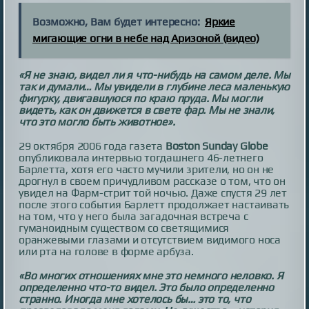
Возможно, Вам будет интересно:
Яркие
мигающие огни в небе над Аризоной (видео)
«Я не знаю, видел ли я что-нибудь на самом деле. Мы
так и думали… Мы увидели в глубине леса маленькую
фигурку, двигавшуюся по краю пруда. Мы могли
видеть, как он движется в свете фар. Мы не знали,
что это могло быть животное».
29 октября 2006 года газета
Boston Sunday Globe
опубликовала интервью тогдашнего 46-летнего
Барлетта, хотя его часто мучили зрители, но он не
дрогнул в своем причудливом рассказе о том, что он
увидел на Фарм-стрит той ночью. Даже спустя 29 лет
после этого события Барлетт продолжает настаивать
на том, что у него была загадочная встреча с
гуманоидным существом со светящимися
оранжевыми глазами и отсутствием видимого носа
или рта на голове в форме арбуза.
«Во многих отношениях мне это немного неловко. Я
определенно что-то видел. Это было определенно
странно. Иногда мне хотелось бы… это то, что