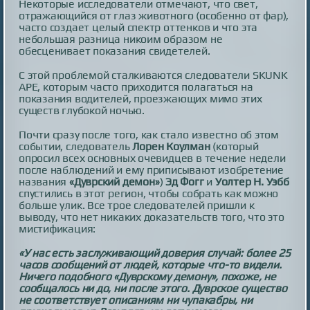
Некоторые исследователи отмечают, что свет,
отражающийся от глаз животного (особенно от фар),
часто создает целый спектр оттенков и что эта
небольшая разница никоим образом не
обесценивает показания свидетелей.
С этой проблемой сталкиваются следователи SKUNK
APE, которым часто приходится полагаться на
показания водителей, проезжающих мимо этих
существ глубокой ночью.
Почти сразу после того, как стало известно об этом
событии, следователь
Лорен Коулман
(который
опросил всех основных очевидцев в течение недели
после наблюдений и ему приписывают изобретение
названия
«Дуврский демон»
)
Эд Фогг
и
Уолтер Н. Уэбб
спустились в этот регион, чтобы собрать как можно
больше улик. Все трое следователей пришли к
выводу, что нет никаких доказательств того, что это
мистификация:
«У нас есть заслуживающий доверия случай: более 25
часов сообщений от людей, которые что-то видели.
Ничего подобного «Дуврскому демону», похоже, не
сообщалось ни до, ни после этого. Дуврское существо
не соответствует описаниям ни чупакабры, ни