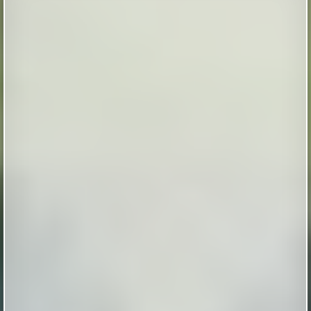
Пассажирам поездов дальнего следования и
электричек стоит внимательно проверять спальные
места перед использованием. О присутствии
насекомых в вагоне часто говорят специфические
следы: мелкие черные точки или бурые пятна на
обивке и белье. Эксперты рекомендуют отдавать
предпочтение общественному транспорту с
жесткими сиденьями из пластика или ме...
|
pravda.ru
21 minutes ago
Семь самых быстрых подлодок в истории
Семь самых быстрых подлодок в истории
|
naked-science.ru
6 hours ago