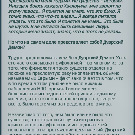
преследовало меня годами. Не существо – история.
Иногда я боюсь каждого Хэллоуина, мне звонят по
этому поводу… Я понятия не имею, что это было. Я
точно знаю, что что-то видел… Я всегда пытался
угадать, что это было. Я понятия не имел… Это была
не шутка. Я не пытался быть смешным. Люди,
которые меня знают, знают, что я этого не делал».
Но что на самом деле представляет собой Дуврский
Демон?
Трудно предположить, кем был
Дуврский Демон
. Хотя
его часто связывают с уфологией – во многом из-за
того, что физиология таких существ отдаленно
похожа на пресловутую расу инопланетян, обычно
называемых
Серыми
– факт заключается в том, что
в то время в этом районе не было никаких
наблюдений НЛО. время. Тем не менее,
большинство исследователей пришли к единому
мнению, что это неопознанное существо, скорее
всего, было гостем из-за пределов этого мира.
Независимо от того, чем было или не было это
существо, этот странный случай интриговал
криптозоологов, уфологов и исследователей
непознанного на протяжении десятилетий.
Дуврский
демон
, прочно укоренившийся в паранормальном