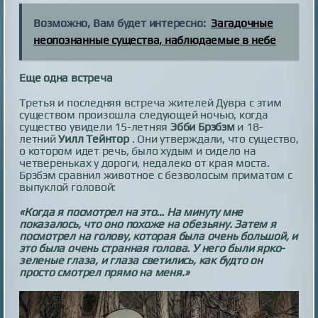
Возможно, Вам будет интересно:
Загадочные
неопознанные существа, наблюдаемые в небе
Еще одна встреча
Третья и последняя встреча жителей Дувра с этим
существом произошла следующей ночью, когда
существо увидели 15-летняя
Эбби Брэбэм
и 18-
летний
Уилл Тейнтор
. Они утверждали, что существо,
о котором идет речь, было худым и сидело на
четвереньках у дороги, недалеко от края моста.
Брэбэм сравнил животное с безволосым приматом с
выпуклой головой:
«Когда я посмотрел на это… На минуту мне
показалось, что оно похоже на обезьяну. Затем я
посмотрел на голову, которая была очень большой, и
это была очень странная голова. У него были ярко-
зеленые глаза, и глаза светились, как будто он
просто смотрел прямо на меня.»