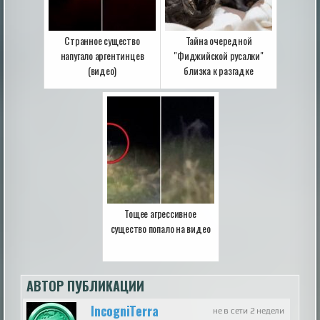
Странное существо
Тайна очередной
напугало аргентинцев
"Фиджийской русалки"
(видео)
близка к разгадке
Тощее агрессивное
существо попало на видео
АВТОР ПУБЛИКАЦИИ
IncogniTerra
не в сети 2 недели