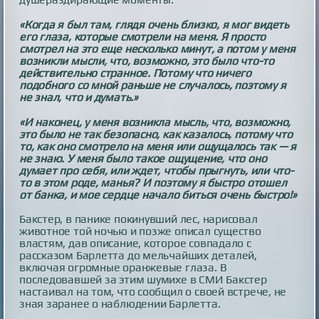
«Когда я был там, глядя очень близко, я мог видеть
его глаза, которые смотрели на меня. Я просто
смотрел на это еще несколько минут, а потом у меня
возникли мысли, что, возможно, это было что-то
действительно странное. Потому что ничего
подобного со мной раньше не случалось, поэтому я
не знал, что и думать.»
«И наконец, у меня возникла мысль, что, возможно,
это было не так безопасно, как казалось, потому что
то, как оно смотрело на меня или ощущалось так — я
не знаю. У меня было такое ощущение, что оно
думает про себя, или ждет, чтобы прыгнуть, или что-
то в этом роде, манья? И поэтому я быстро отошел
от банка, и мое сердце начало биться очень быстро!»
Бакстер, в панике покинувший лес, нарисовал
животное той ночью и позже описал существо
властям, дав описание, которое совпадало с
рассказом Барлетта до мельчайших деталей,
включая огромные оранжевые глаза. В
последовавшей за этим шумихе в СМИ Бакстер
настаивал на том, что сообщил о своей встрече, не
зная заранее о наблюдении Барлетта.