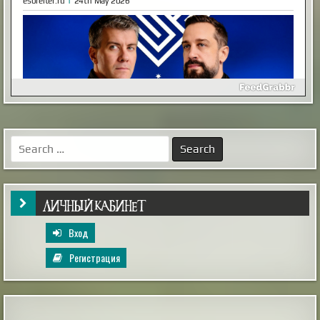
Как выглядел мужчина, живший в
Иерихоне 9 тысяч лет назад
Так называемый «иерихонский череп» был найден
британским археологом Кэтлин Кэньон в 1953 году
во время раскопок на территории города Иерихон
Search
(сейчас — Западный берег реки Иордан, в то время —
for:
Иордания). Упоминаемый в
Библии Иерихон считается одним из самых древних
поселений в мире, по оценкам археологов, люди
непрерывно живут в этих местах на уж...
|
xistory.ru
20th Mar 2025
ЛИЧНЫЙ КАБИНЕТ
Вход
Регистрация
Коварный враг путешественника: как не
привезти клопов из поездки домой