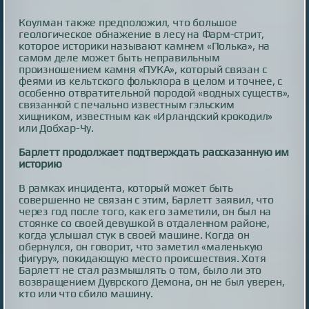
Коулман также предположил, что большое
геологическое обнажение в лесу на Фарм-стрит,
которое историки называют камнем «Полька», на
самом деле может быть неправильным
произношением камня «ПУКА», который связан с
феями из кельтского фольклора в целом и точнее, с
особенно отвратительной породой «водных существ»,
связанной с печально известным гэльским
хищником, известным как «Ирландский крокодил»
или Добхар-Чу.
Барлетт продолжает подтверждать рассказанную им
историю
В рамках инцидента, который может быть
совершенно не связан с этим, Барлетт заявил, что
через год после того, как его заметили, он был на
стоянке со своей девушкой в ​​​​отдаленном районе,
когда услышал стук в своей машине. Когда он
обернулся, он говорит, что заметил «маленькую
фигуру», покидающую место происшествия. Хотя
Барлетт не стал размышлять о том, было ли это
возвращением Дуврского Демона, он не был уверен,
кто или что сбило машину.