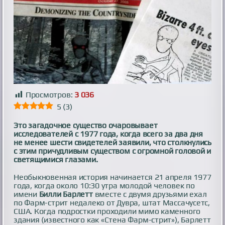
Просмотров:
3 036
5
(
3
)
Это загадочное существо очаровывает
исследователей с 1977 года, когда всего за два дня
не менее шести свидетелей заявили, что столкнулись
с этим причудливым существом с огромной головой и
светящимися глазами.
Необыкновенная история начинается 21 апреля 1977
года, когда около 10:30 утра молодой человек по
имени
Билли Барлетт
вместе с двумя друзьями ехал
по Фарм-стрит недалеко от Дувра, штат Массачусетс,
США. Когда подростки проходили мимо каменного
здания (известного как «Стена Фарм-стрит»), Барлетт