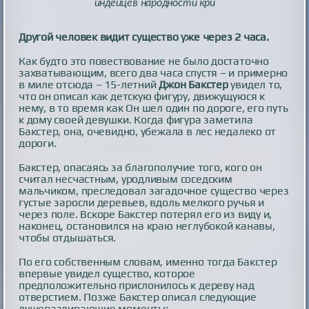
индейцев народности кри
Другой человек видит существо уже через 2 часа.
Как будто это повествование не было достаточно
захватывающим, всего два часа спустя – и примерно
в миле отсюда – 15-летний
Джон Бакстер
увидел то,
что он описал как детскую фигуру, движущуюся к
нему, в то время как Он шел один по дороге, его путь
к дому своей девушки. Когда фигура заметила
Бакстер, она, очевидно, убежала в лес недалеко от
дороги.
Бакстер, опасаясь за благополучие того, кого он
считал несчастным, уродливым соседским
мальчиком, преследовал загадочное существо через
густые заросли деревьев, вдоль мелкого ручья и
через поле. Вскоре Бакстер потерял его из виду и,
наконец, остановился на краю неглубокой канавы,
чтобы отдышаться.
По его собственным словам, именно тогда Бакстер
впервые увидел существо, которое
предположительно прислонилось к дереву над
отверстием. Позже Бакстер описал следующие
душераздирающие моменты: