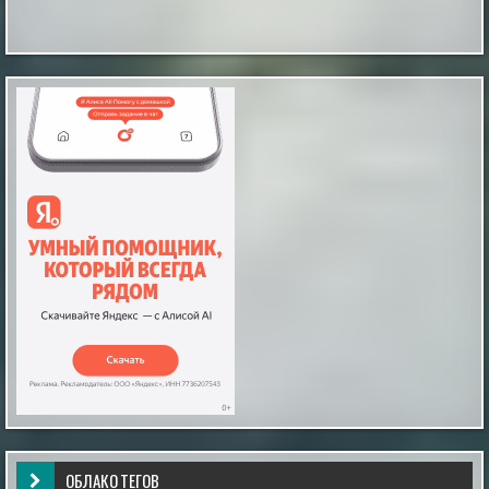
Таинственные отпечатки босых детских ног
В магазине бытовой техники, что в городе Мендоса,
Аргентина, на Испанской улице, происходят
«паранормальные события», как их обозвали
местные журналисты. Вот уже какое-то время по
утрам и продавцы и покупатели замечают на полу
магазина отпечатки босых человеческих ног, как
будто ступни были испачканы в черной грязи или
угольной пыли. По слова...
|
incogniterra.ru
25th Jul 2026
Звёзды не решают: наука развенчала миф о
совместимости знаков зодиака
В современном обществе астрология занимает
особое место: многие люди, особенно женщины,
склонны верить, что их личная жизнь и выбор
партнёра зависят от расположения звёзд.
|
esoreiter.ru
24th May 2026
ОБЛАКО ТЕГОВ