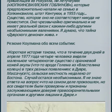
пришельцев из Розуэлла, ни летучеухих
(«ХОПКИНСВИЛЛСКИХ ГОБЛИНОВ»), которые
предположительно напали на семью в
Хопкинсвилле, штат Кентукки, в 1955 году…
Существо, которое оно не соответствует никуда не
поместится. Оно чрезвычайно оригинально и не
имеет реальной связи с какими-либо другими
необъяснимыми явлениями. Я думаю, что тайна
«Дуврского демона» жива. »
Резюме Коулмана обо всем событии:
«Короткая история такова, что в течение двух дней в
апреле 1977 года четыре человека видели
маленькое четырехногое существо с оранжевой
кожей акулы (что-то вроде Голема из «Властелина
колец») в трех разных появлениях: в Дувре,
Массачусетс, сельская местность недалеко от
Бостона. Случай остался необъяснимым. Я не знаю
ответа на вопрос «что на самом деле произошло», но
все свидетели были проверены и признаны
заслуживающими доверия правоохранительными
органами и другими лицами в Дувре.»