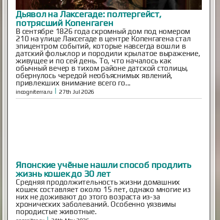
Японские учёные нашли способ продлить
жизнь кошек до 30 лет
Средняя продолжительность жизни домашних
кошек составляет около 15 лет, однако многие из
них не доживают до этого возраста из-за
хронических заболеваний. Особенно уязвимы
породистые животные.
|
esoreiter.ru
24th May 2026
Inescapable is Live!
Ben and Aaron—the Mysterious Universe founders—are
back! Inescapable is live. Episode One is streaming now.
Already an MU Plus+ subscriber? Your membership now
includes full access to Inescapable and exclusive Plus+
content at no extra cost. New to Plus+? Subscribe
before April 14th to unlock permanent dual access to
both Mysterious Univers...
|
mysteriousuniverse.org
14th Feb 2026