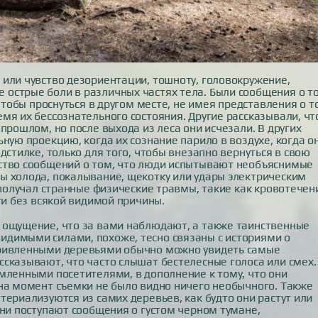
или чувство дезориентации, тошноту, головокружение,
острые боли в различных частях тела. Были сообщения о т
чтобы проснуться в другом месте, не имея представления о т
мя их бессознательного состояния. Другие рассказывали, что
прошлом, но после выхода из леса они исчезали. В других
ную проекцию, когда их сознание парило в воздухе, когда о
дстилке, только для того, чтобы внезапно вернуться в свою
ство сообщений о том, что люди испытывают необъяснимые
ы холода, покалывание, щекотку или удары электрическим
 получал странные физические травмы, такие как кровотечен
ги без всякой видимой причины.
 ощущение, что за вами наблюдают, а также таинственные
димыми силами, похоже, тесно связаны с историями о
кривленными деревьями обычно можно увидеть самые
сказывают, что часто слышат бестелесные голоса или смех.
мленными посетителями, в дополнение к тому, что они
на момент съемки не было видно ничего необычного. Также
териализуются из самих деревьев, как будто они растут или
ени поступают сообщения о густом черном тумане,