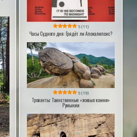
5
(11)
Часы Судного дня: Грядёт ли Апокалипсис?
5
(19)
Трованты: Таинственные «живые камни»
Румынии