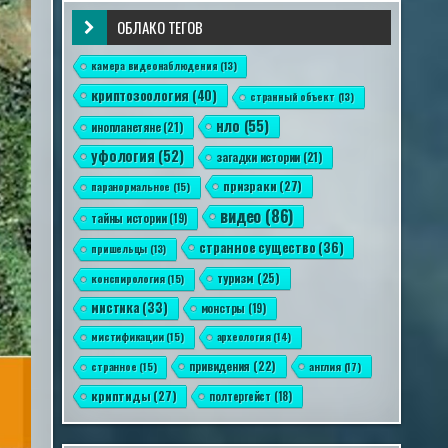
ОБЛАКО ТЕГОВ
камера видеонаблюдения
(13)
криптозоология
(40)
странный объект
(13)
нло
(55)
инопланетяне
(21)
уфология
(52)
загадки истории
(21)
призраки
(27)
паранормальное
(15)
видео
(86)
тайны истории
(19)
странное существо
(36)
пришельцы
(13)
туризм
(25)
конспирология
(15)
мистика
(33)
монстры
(19)
мистификации
(15)
археология
(14)
привидения
(22)
англия
(17)
странное
(15)
криптиды
(27)
полтергейст
(18)