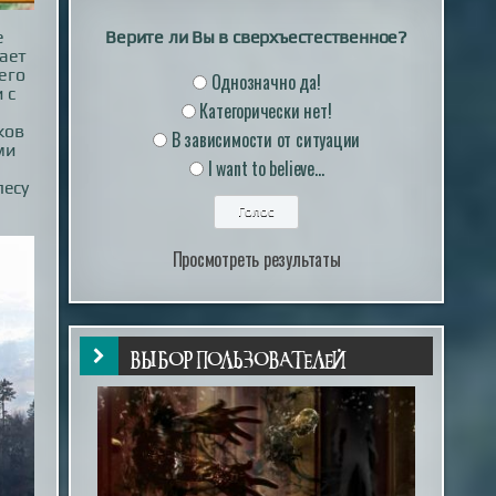
е
Верите ли Вы в сверхъестественное?
чает
его
Однозначно да!
 с
Категорически нет!
ков
В зависимости от ситуации
ми
I want to believe...
лесу
Просмотреть результаты
ВЫБОР ПОЛЬЗОВАТЕЛЕЙ