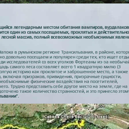
ющийся легендарным местом обитания вампиров, вурдалаков
дится один из самых посещаемых, проклятых и действительн
й лесной массив, полный всевозможных необъяснимых явлен
Напока в румынском регионе Трансильвания, в районе, кото
но довольно посещаем и популярен среди тех, кто ищет отд
еди исследователей со всех уголков Фортеаны из-за необыча
адь самого леса составляет всего 1 квадратную милю (3
долгую историю как проклятое и заброшенное место, а также
, включая призраков, привидения, призрачные сущности,
 необъяснимые физические воздействия на посетителей,
го. Трудно представить себе другое место на земле, где на
оточено такое количество странностей, и это принесло этом
львании”
.