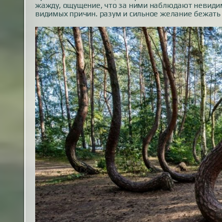
жажду, ощущение, что за ними наблюдают невидимы
видимых причин. разум и сильное желание бежать 