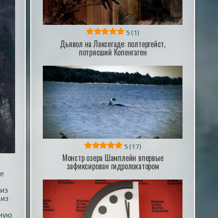
5
(1)
Дьявол на Лаксегаде: полтергейст,
потрясший Копенгаген
5
(17)
Монстр озера Шамплейн впервые
зафиксирован гидролокатором
-
ре
 из
 из
ьную