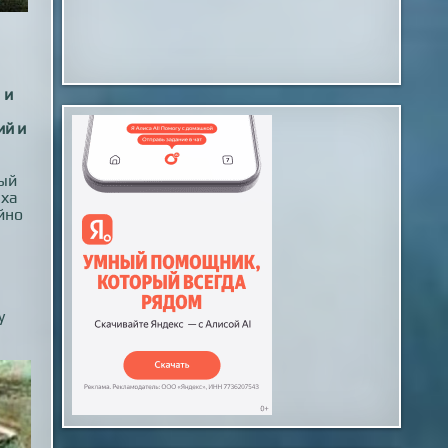
 и
о
ий и
рый
ыха
йно
у