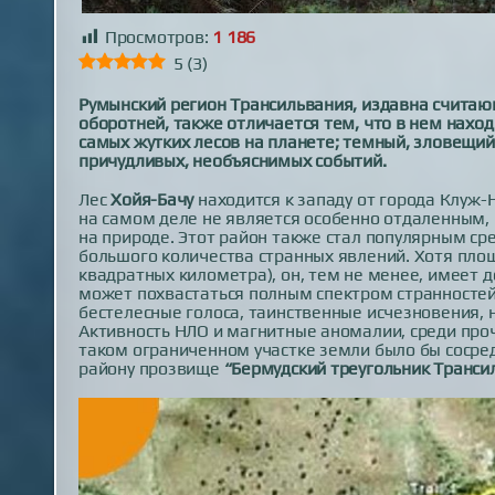
Просмотров:
1 186
5
(
3
)
Румынский регион Трансильвания, издавна счита
оборотней, также отличается тем, что в нем нахо
самых жутких лесов на планете; темный, зловещи
причудливых, необъяснимых событий.
Лес
Хойя-Бачу
находится к западу от города Клуж-
на самом деле не является особенно отдаленным, 
на природе. Этот район также стал популярным ср
большого количества странных явлений. Хотя площ
квадратных километра), он, тем не менее, имеет 
может похвастаться полным спектром странностей
бестелесные голоса, таинственные исчезновения,
Активность НЛО и магнитные аномалии, среди проче
таком ограниченном участке земли было бы сосред
району прозвище
“Бермудский треугольник Транси