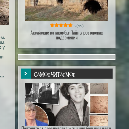
5
(15)
Аксайские катакомбы: Тайны ростовских
подземелий
ом,
ом,
 у
ни
САМОЕ ЧИТАЕМОЕ
ие
Полтергейст преследовал женщину большую часть