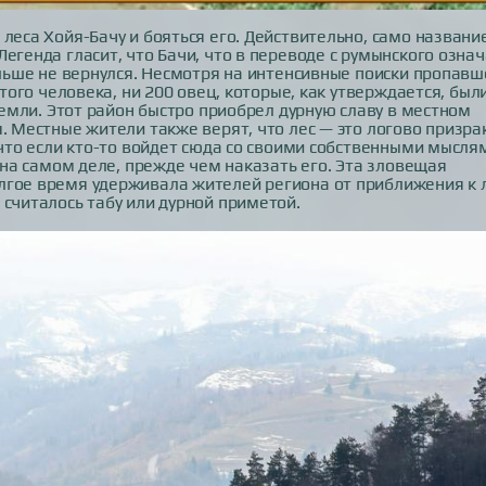
леса Хойя-Бачу и бояться его. Действительно, само названи
егенда гласит, что Бачи, что в переводе с румынского озна
ольше не вернулся. Несмотря на интенсивные поиски пропавш
этого человека, ни 200 овец, которые, как утверждается, были
 земли. Этот район быстро приобрел дурную славу в местном
. Местные жители также верят, что лес — это логово призра
 что если кто-то войдет сюда со своими собственными мысля
н на самом деле, прежде чем наказать его. Эта зловещая
лгое время удерживала жителей региона от приближения к 
 считалось табу или дурной приметой.