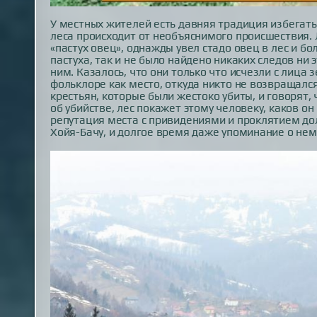
У местных жителей есть давняя традиция избегать 
леса происходит от необъяснимого происшествия. Л
«пастух овец», однажды увел стадо овец в лес и б
пастуха, так и не было найдено никаких следов ни 
ним. Казалось, что они только что исчезли с лица
фольклоре как место, откуда никто не возвращался
крестьян, которые были жестоко убиты, и говорят,
об убийстве, лес покажет этому человеку, каков о
репутация места с привидениями и проклятием до
Хойя-Бачу, и долгое время даже упоминание о нем