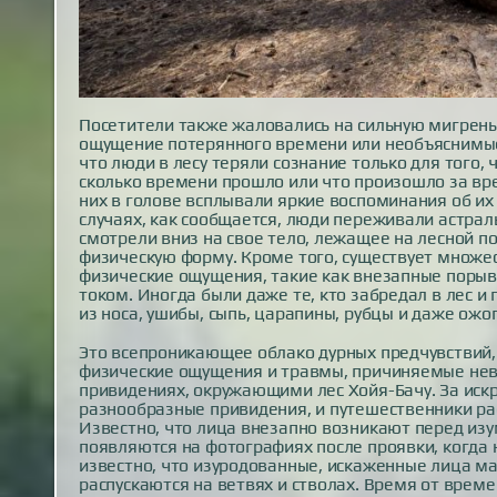
Посетители также жаловались на сильную мигрень 
ощущение потерянного времени или необъяснимые 
что люди в лесу теряли сознание только для того, 
сколько времени прошло или что произошло за вре
них в голове всплывали яркие воспоминания об их 
случаях, как сообщается, люди переживали астраль
смотрели вниз на свое тело, лежащее на лесной по
физическую форму. Кроме того, существует множе
физические ощущения, такие как внезапные порыв
током. Иногда были даже те, кто забредал в лес и
из носа, ушибы, сыпь, царапины, рубцы и даже ожо
Это всепроникающее облако дурных предчувствий,
физические ощущения и травмы, причиняемые неви
привидениях, окружающими лес Хойя-Бачу. За ис
разнообразные привидения, и путешественники рас
Известно, что лица внезапно возникают перед изу
появляются на фотографиях после проявки, когда 
известно, что изуродованные, искаженные лица ма
распускаются на ветвях и стволах. Время от врем