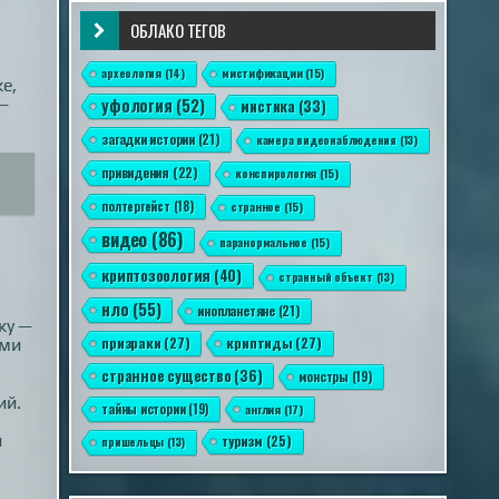
ОБЛАКО ТЕГОВ
археология
(14)
мистификации
(15)
е,
 —
уфология
(52)
мистика
(33)
загадки истории
(21)
камера видеонаблюдения
(13)
привидения
(22)
конспирология
(15)
полтергейст
(18)
странное
(15)
видео
(86)
паранормальное
(15)
криптозоология
(40)
странный объект
(13)
нло
(55)
инопланетяне
(21)
ку —
призраки
(27)
криптиды
(27)
ами
странное существо
(36)
монстры
(19)
ий.
тайны истории
(19)
англия
(17)
й
туризм
(25)
пришельцы
(13)