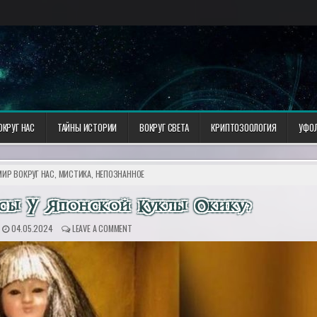
ОКРУГ НАС
ТАЙНЫ ИСТОРИИ
ВОКРУГ СВЕТА
КРИПТОЗООЛОГИЯ
УФО
МИР ВОКРУГ НАС
,
МИСТИКА, НЕПОЗНАННОЕ
осы У Японской Куклы Окику?
04.05.2024
LEAVE A COMMENT