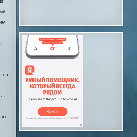
из
рые
ним
и
ы на
как
но.