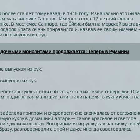
 более ста лет тому назад, в 1918 году. Изначально это была
шом магазинчике Саппоро. Именно тогда 17-летний юноша
ёнке. В местечке Саппоро, где Ёйкиси был на морской выставк
подарок брата очень понравился и, назвав ее своим именем
 не выпуская из рук.
гадочными монолитами продолжается: Теперь в Румынии
выпуская из рук.
ебенка к кукле, стали считать, что в их семье теперь две Оки
ом, подыгрывая малышке, они стали наделять куклу качеств
а заболела гриппом и скоропостижно скончалась от осложнен
имую куклу в домашний алтарь — самое красивое и светлое
ение души малышки. Воспринимая игрушку как частичку свое
разу, разговаривали с с ней и даже иногда советовались.