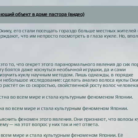
ющий объект в доме пастора (видео)
Окику, его стали посещать гораздо больше местных жителей 
рждают, что им непросто посмотреть в глаза кукле. Но, впо
.
это то, что секрет этого паранормального явления до сих по
у боятся даже коснуться необычной игрушки, да и сами
изучить куклу научным методом. Лишь однажды, в порядке
 небольшое исследование: сделать анализ волоса куклы Оки
о растёт он со скоростью, свойственной росту волос человека
на во всем мире и стала культурным феноменом Японии.
бъяснить феномен этого явления. Они признают, что волосы к
му — на этот вопрос у них так и нет ответа.
 всем мире и стала культурным феноменом Японии. Её