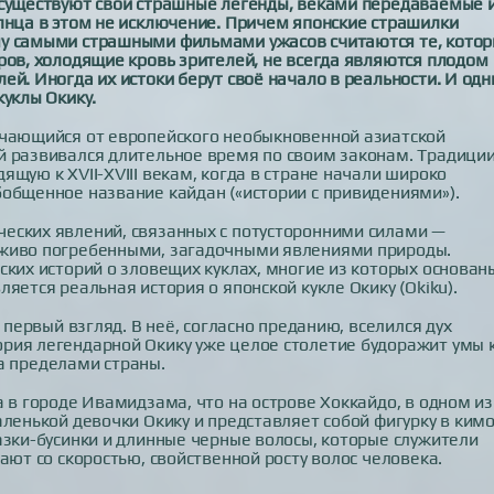
 существуют свои страшные легенды, веками передаваемые 
лнца в этом не исключение. Причем японские страшилки
му самыми страшными фильмами ужасов считаются те, кото
ров, холодящие кровь зрителей, не всегда являются плодом
ей. Иногда их истоки берут своё начало в реальности. И од
куклы Окику.
ичающийся от европейского необыкновенной азиатской
й развивался длительное время по своим законам. Традици
щую к XVII-XVIII векам, когда в стране начали широко
общенное название кайдан («истории с привидениями»).
еских явлений, связанных с потусторонними силами —
аживо погребенными, загадочными явлениями природы.
ских историй о зловещих куклах, многие из которых основан
яется реальная история о японской кукле Окику (Okiku).
 первый взгляд. В неё, согласно преданию, вселился дух
рия легендарной Окику уже целое столетие будоражит умы 
за пределами страны.
 в городе Ивамидзама, что на острове Хоккайдо, в одном из
ленькой девочки Окику и представляет собой фигурку в кимо
азки-бусинки и длинные черные волосы, которые служители
ают со скоростью, свойственной росту волос человека.