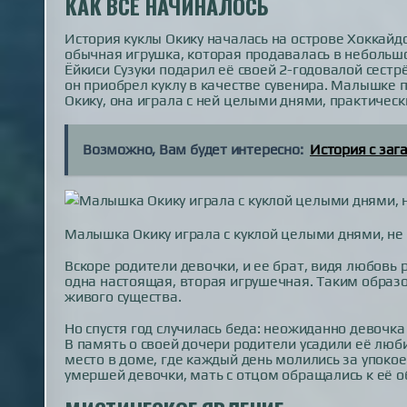
КАК ВСЁ НАЧИНАЛОСЬ
История куклы Окику началась на острове Хоккайдо
обычная игрушка, которая продавалась в неболь
Ёйкиси Сузуки подарил её своей 2-годовалой сестр
он приобрел куклу в качестве сувенира. Малышке 
Окику, она играла с ней целыми днями, практически
Возможно, Вам будет интересно:
История с за
Малышка Окику играла с куклой целыми днями, не 
Вскоре родители девочки, и ее брат, видя любовь р
одна настоящая, вторая игрушечная. Таким образ
живого существа.
Но спустя год случилась беда: неожиданно девочк
В память о своей дочери родители усадили её люб
место в доме, где каждый день молились за упоко
умершей девочки, мать с отцом обращались к её об