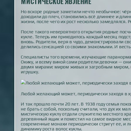
МИСТИЧЕСКОЕ ЯВЛЕНИЕ
Но вскоре родные заметили нечто необычное: чёрн
доходили до плеч, становились всё длиннее и длин
жизни, после чего их рост несколько замедлялся. Р
После такого невероятного открытия родные посчи
кукле. Теперь им приходилось каждый месяц подст
вновь. Родители, веря в чудо, демонстрировали св
делились сенсацией со своими знакомыми. И весть
Специалисты того времени, изучающие паранормал
Окику, и всему виной сами родители девочки — они
двумя мирами: миром живых и загробным миром, 
игрушку.
Любой желающий может, периодически заходя в хр
И так прошло почти 20 лет. В 1938 году семья поко
не брать с собой, поскольку считали, что дух их м
мистическую куклу отдали служителю местного хр
деревянный ящик и поместил на самое видное место
современные монахи периодически стригут ее, и 
динамику роста волос куклы.