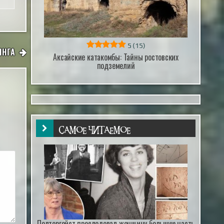
5
(15)
ИНГА
Аксайские катакомбы: Тайны ростовских
подземелий
САМОЕ ЧИТАЕМОЕ
Полтергейст преследовал женщину большую часть