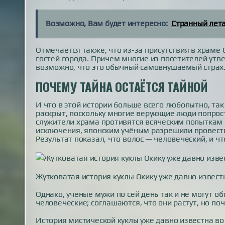
Возможно, Вам будет интересно:
Странный лета
Отмечается также, что из-за присутствия в храме 
гостей города. Причем многие из посетителей утве
возможно, что это обычный самовнушаемый страх
ПОЧЕМУ ТАЙНА ОСТАЁТСЯ ТАЙНОЙ
И что в этой истории больше всего любопытно, так 
раскрыт, поскольку многие верующие люди попрост
служители храма противятся всяческим попыткам 
исключения, японским учёным разрешили провести
Результат показал, что волос — человеческий, и чт
Жутковатая история куклы Окику уже давно извест
Однако, ученые мужи по сей день так и не могут о
человеческие; соглашаются, что они растут, но поче
История мистической куклы уже давно известна во