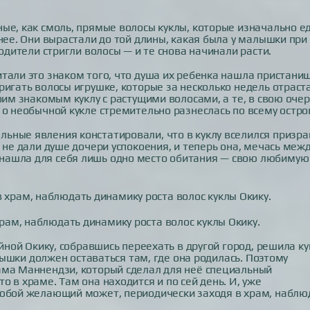
ые, как смоль, прямые волосы куклы, которые изначально е
нее. Они вырастали до той длины, какая была у малышки при
одители стригли волосы — и те снова начинали расти.
тали это знаком того, что душа их ребенка нашла пристани
ригать волосы игрушке, которые за несколько недель отраст
оим знакомым куклу с растущими волосами, а те, в свою очер
 о необычной кукле стремительно разнеслась по всему остро
ьные явления констатировали, что в куклу вселился призра
 не дали душе дочери успокоения, и теперь она, мечась меж
нашла для себя лишь одно место обитания — свою любимую
ам, наблюдать динамику роста волос куклы Окику.
йной Окику, собравшись переехать в другой город, решила ку
алышки должен оставаться там, где она родилась. Поэтому
ама Маннендзи, который сделал для неё специальный
 в храме. Там она находится и по сей день. И, уже
любой желающий может, периодически заходя в храм, наблю