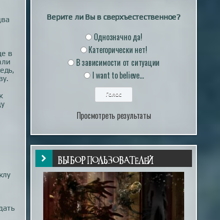
Верите ли Вы в сверхъестественное?
два
Однозначно да!
Категорически нет!
ще в
В зависимости от ситуации
али
едь,
I want to believe...
ву.
к
ду
Просмотреть результаты
ВЫБОР ПОЛЬЗОВАТЕЛЕЙ
клу
дать