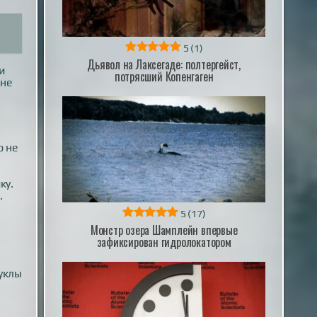
5
(1)
Дьявол на Лаксегаде: полтергейст,
и
потрясший Копенгаген
лне
р не
ку.
.
5
(17)
Монстр озера Шамплейн впервые
зафиксирован гидролокатором
уклы