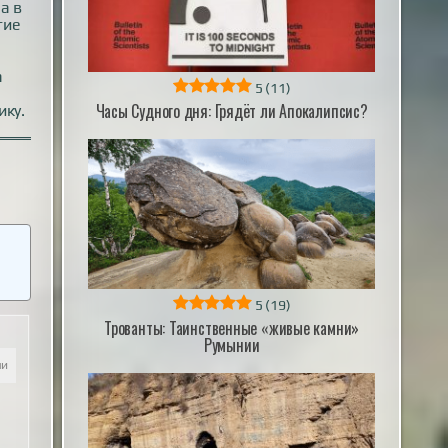
а в
гие
а
5
(11)
Часы Судного дня: Грядёт ли Апокалипсис?
ику.
5
(19)
Трованты: Таинственные «живые камни»
Румынии
ли