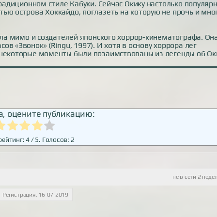
традиционном стиле Кабуки. Сейчас Окику настолько популярн
ью острова Хоккайдо, поглазеть на которую не прочь и мно
ошла мимо и создателей японского хоррор-кинематографа. Он
в «Звонок» (Ringu, 1997). И хотя в основу хоррора лег
 некоторые моменты были позаимствованы из легенды об Ок
, оцените публикацию:
рейтинг:
4
/ 5. Голосов:
2
не в сети 2 неде
Регистрация: 16-07-2019