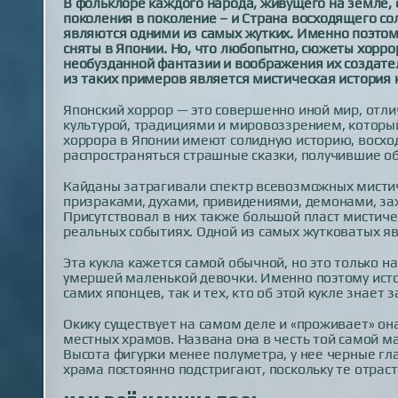
В фольклоре каждого народа, живущего на земле,
поколения в поколение – и Страна восходящего со
являются одними из самых жутких. Именно поэто
сняты в Японии. Но, что любопытно, сюжеты хорро
необузданной фантазии и воображения их создател
из таких примеров является мистическая история 
Японский хоррор — это совершенно иной мир, отл
культурой, традициями и мировоззрением, которы
хоррора в Японии имеют солидную историю, восходя
распространяться страшные сказки, получившие об
Кайданы затрагивали спектр всевозможных мистич
призраками, духами, привидениями, демонами, з
Присутствовал в них также большой пласт мистиче
реальных событиях. Одной из самых жутковатых явл
Эта кукла кажется самой обычной, но это только на
умершей маленькой девочки. Именно поэтому исто
самих японцев, так и тех, кто об этой кукле знает 
Окику существует на самом деле и «проживает» она
местных храмов. Названа она в честь той самой ма
Высота фигурки менее полуметра, у нее черные гл
храма постоянно подстригают, поскольку те отраст