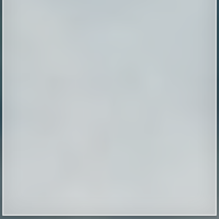
back! Inescapable is live. Episode One is streaming now.
Already an MU Plus+ subscriber? Your membership now
includes full access to Inescapable and exclusive Plus+
content at no extra cost. New to Plus+? Subscribe
before April 14th to unlock permanent dual access to
both Mysterious Univers...
|
mysteriousuniverse.org
14th Feb 2026
Как выглядел мужчина, живший в
Иерихоне 9 тысяч лет назад
Так называемый «иерихонский череп» был найден
британским археологом Кэтлин Кэньон в 1953 году
во время раскопок на территории города Иерихон
(сейчас — Западный берег реки Иордан, в то время —
Иордания). Упоминаемый в
Библии Иерихон считается одним из самых древних
поселений в мире, по оценкам археологов, люди
непрерывно живут в этих местах на уж...
|
xistory.ru
20th Mar 2025