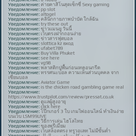
Уведомление:
ค่ายคาสิโนสุดเซ็กซี่ Sexy gaming
Уведомление:
pp slot
Уведомление:
altogel
Уведомление:
คลินิกกายภาพบำบัด ใกล้ฉัน
Уведомление:
try these out
Уведомление:
ข่าวแมนยู วันนี้
Уведомление:
เว็บตรงฝากถอนง่าย
Уведомление:
ข่าวสารฟุตบอล
Уведомление:
slottica kz вход
Уведомление:
ufabet789
Уведомление:
Buy Villa Phuket
Уведомление:
see here
Уведомление:
vg98
Уведомление:
พลาสติกปูพื้นก่อนเทคอนกรีต
Уведомление:
ทรรศนะบอล ความเห็นส่วนบุคคล จาก
เซียนบอล
Уведомление:
Aviator Game
Уведомление:
is the chicken road gambling game real
Уведомление:
https://www.trustpilot.com/review/pressat.co.uk
Уведомление:
ดูแลผู้สูงอายุ
Уведомление:
click here
Уведомление:
โป๊กเกอร์ 3 ใบ เกมไพ่ออนไลน์ ทำเงินง่าย
บนเว็บ LSM99LIVE
Уведомление:
วิธีการเล่น ไฮโลไทย
Уведомление:
ของพรีเมี่ยม
Уведомление:
เว็บสล็อตตรง ทรูวอเลท ไม่มีขั้นต่ำ
Уведомление:
خرید کارت تلفن بین الملل