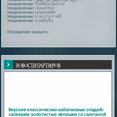
Уведомление:
รับเขียนแบบบ้าน
Уведомление:
i loved this
Уведомление:
lazywin888
Уведомление:
บาคาร่าเกาหลี
Уведомление:
หวยหุ้นจีน
Обсуждение закрыто.
НОВОСТИ ПАРТНЁРОВ
Вкуснее классических кабачковых оладий:
запекаем золотистые лепешки со сметаной