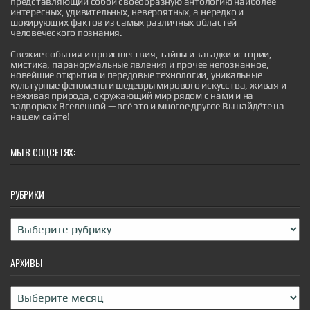
представляющий собой своеобразную антологию наиболее
интересных, удивительных, невероятных, а нередко и
шокирующих фактов из самых различных областей
человеческого познания.
Свежие события и происшествия, тайны и загадки истории,
От мамонтов до гигантских оленей: 10
мистика, паранормальные явления и прочее непознанное,
исполинов древней Европы
новейшие открытия и передовые технологии, уникальные
От мамонтов до гигантских оленей: 10 исполинов
культурные феномены и шедевры мирового искусства, живая и
древней Европы
неживая природа, окружающий мир рядом с нами и на
|
naked-science.ru
5 minutes ago
задворках Вселенной — всё это и многое другое Вы найдёте на
нашем сайте!
МЫ В СОЦСЕТЯХ:
РУБРИКИ
Рубрики
АРХИВЫ
Архивы