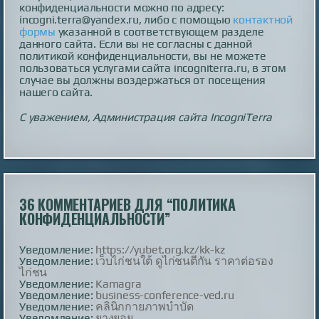
конфиденциальности можно по адресу:
incogni.terra@yandex.ru, либо с помощью
контактной
формы
указанной в соответствующем разделе
данного сайта. Если вы не согласны с данной
политикой конфиденциальности, вы не можете
пользоваться услугами сайта incogniterra.ru, в этом
случае вы должны воздержаться от посещения
нашего сайта.
С уважением, Администрация сайта IncogniTerra
36 КОММЕНТАРИЕВ ДЛЯ “
ПОЛИТИКА
КОНФИДЕНЦИАЛЬНОСТИ
”
Уведомление:
https://yubet.org.kz/kk-kz
Уведомление:
เว็บไก่ชนใต้ ดูไก่ชนตีกัน ราคาต่อรอง
ไก่ชน
Уведомление:
Kamagra
Уведомление:
business-conference-ved.ru
Уведомление:
คลินิกกายภาพบำบัด
Уведомление:
ยางยอย