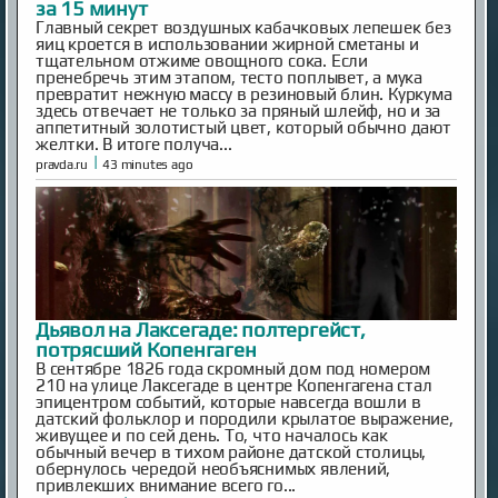
за 15 минут
Главный секрет воздушных кабачковых лепешек без
яиц кроется в использовании жирной сметаны и
тщательном отжиме овощного сока. Если
пренебречь этим этапом, тесто поплывет, а мука
превратит нежную массу в резиновый блин. Куркума
здесь отвечает не только за пряный шлейф, но и за
аппетитный золотистый цвет, который обычно дают
желтки. В итоге получа...
|
pravda.ru
43 minutes ago
Дьявол на Лаксегаде: полтергейст,
потрясший Копенгаген
В сентябре 1826 года скромный дом под номером
210 на улице Лаксегаде в центре Копенгагена стал
эпицентром событий, которые навсегда вошли в
датский фольклор и породили крылатое выражение,
живущее и по сей день. То, что началось как
обычный вечер в тихом районе датской столицы,
обернулось чередой необъяснимых явлений,
привлекших внимание всего го...