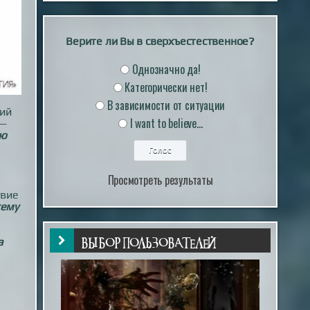
Верите ли Вы в сверхъестественное?
Однозначно да!
Категорически нет!
В зависимости от ситуации
ший
I want to believe...
 —
ью
Просмотреть результаты
твие
тему
а
ВЫБОР ПОЛЬЗОВАТЕЛЕЙ
ы