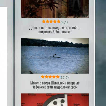
5
(1)
Дьявол на Лаксегаде: полтергейст,
потрясший Копенгаген
5
(17)
Монстр озера Шамплейн впервые
зафиксирован гидролокатором