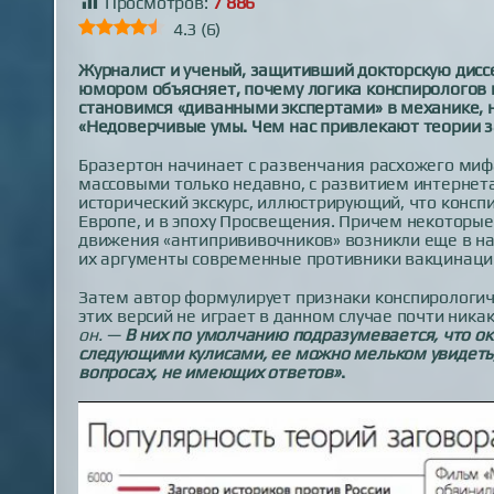
Просмотров:
7 886
4.3
(
6
)
Журналист и ученый, защитивший докторскую диссе
юмором объясняет, почему логика конспирологов 
становимся «диванными экспертами» в механике, 
«Недоверчивые умы. Чем нас привлекают теории з
Бразертон начинает с развенчания расхожего мифа
массовыми только недавно, с развитием интернета
исторический экскурс, иллюстрирующий, что консп
Европе, и в эпоху Просвещения. Причем некоторые
движения «антипрививочников» возникли еще в нача
их аргументы современные противники вакцинации
Затем автор формулирует признаки конспирологиче
этих версий не играет в данном случае почти ника
он. —
В них по умолчанию подразумевается, что ок
следующими кулисами, ее можно мельком увидеть, 
вопросах, не имеющих ответов»
.