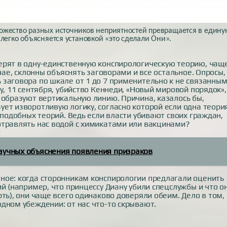
ожество разных источников неприятностей превращается в един
 легко объясняется установкой «это сделали Они».
ерят в одну-единственную конспирологическую теорию, чащ
чае, склонны объяснять заговорами и все остальное. Опросы,
заговора по шкале от 1 до 7 применительно к не связанны
у, 11 сентября, убийство Кеннеди, «Новый мировой порядок»,
 образуют вертикальную линию. Причина, казалось бы,
ет изворотливую логику, согласно которой если одна теори
 подобных теорий. Ведь если власти убивают своих граждан,
отравлять нас водой с химикатами или вакцинами?
аучных объяснения появления призраков
ное: когда сторонникам конспирологии предлагали оценить
й (например, что принцессу Диану убили спецслужбы и что о
ть), они чаще всего одинаково доверяли обеим. Дело в том,
дном убеждении: от нас что-то скрывают.