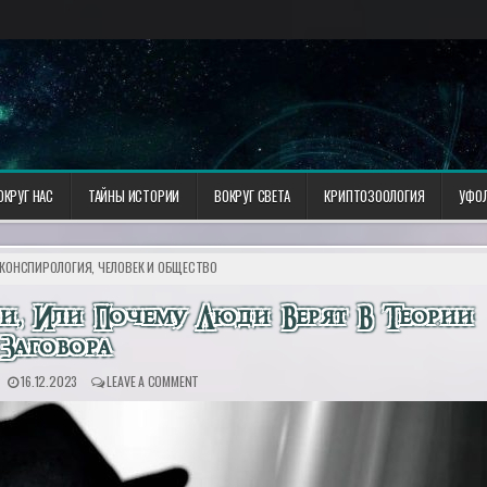
ОКРУГ НАС
ТАЙНЫ ИСТОРИИ
ВОКРУГ СВЕТА
КРИПТОЗООЛОГИЯ
УФО
КОНСПИРОЛОГИЯ
,
ЧЕЛОВЕК И ОБЩЕСТВО
и, Или Почему Люди Верят В Теории
Заговора
16.12.2023
LEAVE A COMMENT