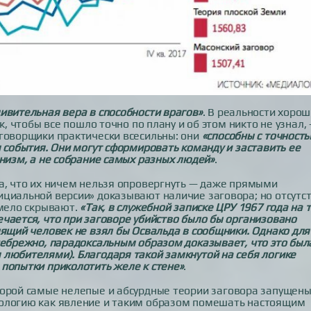
дивительная вера в способности врагов»
. В реальности хоро
к, чтобы все пошло точно по плану и об этом никто не узнал,
аговорщики практически всесильны: они
«способны с точност
я события. Они могут сформировать команду и заставить ее
анизм, а не собрание самых разных людей»
.
а, что их ничем нельзя опровергнуть — даже прямыми
ициальной версии» доказывают наличие заговора; но отсутс
умело скрывают.
«Так, в служебной записке ЦРУ 1967 года на 
чается, что при заговоре убийство было бы организовано
лящий человек не взял бы Освальда в сообщники. Однако для
небрежно, парадоксальным образом доказывает, что это был
 любителями). Благодаря такой замкнутой на себя логике
попытки приколотить желе к стене»
.
оторой самые нелепые и абсурдные теории заговора запущен
рологию как явление и таким образом помешать настоящим