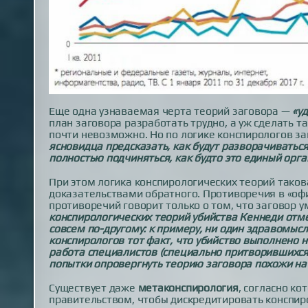
Еще одна узнаваемая черта теорий заговора —
«у
план заговора разработать трудно, а уж сделать та
почти невозможно. Но по логике конспирологов з
ясновидца предсказать, как будут разворачиватьс
полностью подчиняться, как будто это единый орг
При этом логика конспирологических теорий таков
доказательствами обратного. Противоречия в «оф
противоречий говорит только о том, что заговор 
конспирологических теорий убийства Кеннеди отме
совсем по-другому: к примеру, ни один здравомыс
конспирологов тот факт, что убийство выполнено 
работа специалистов (специально притворившихся
попытки опровергнуть теорию заговора похожи на 
Существует даже
метаконспирология
, согласно к
правительством, чтобы дискредитировать конспи