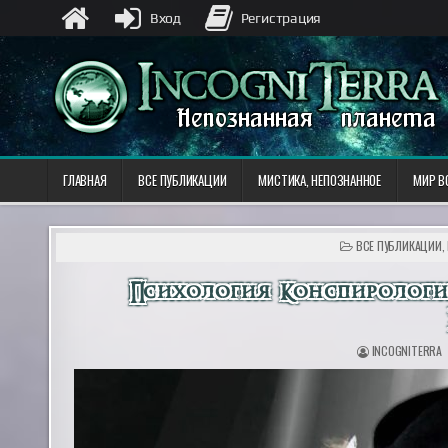
Вход
Регистрация
ГЛАВНАЯ
ВСЕ ПУБЛИКАЦИИ
МИСТИКА, НЕПОЗНАННОЕ
МИР В
ОПУБЛИКОВАНО
ВСЕ ПУБЛИКАЦИИ
,
В
Психология Конспирологи
INCOGNITERRA