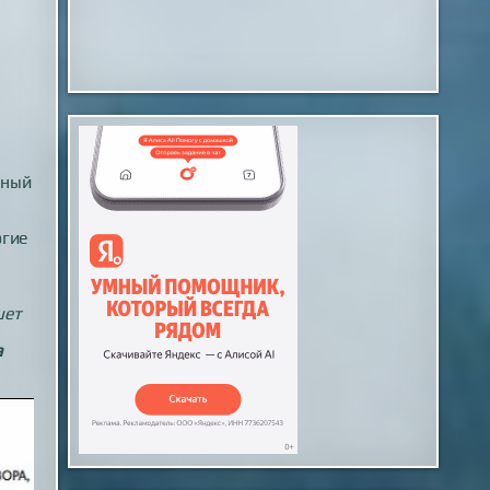
ьный
огие
шет
а