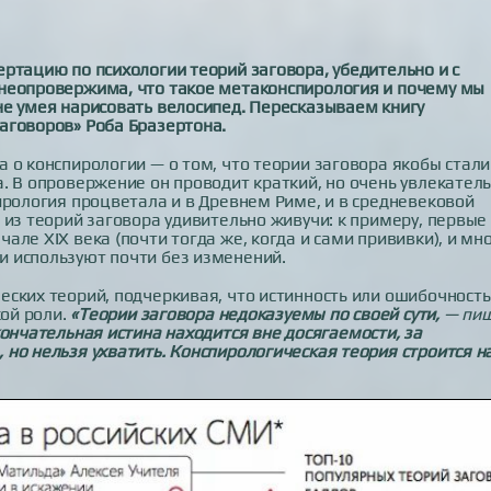
ртацию по психологии теорий заговора, убедительно и с
неопровержима, что такое метаконспирология и почему мы
не умея нарисовать велосипед. Пересказываем книгу
аговоров» Роба Бразертона.
 о конспирологии — о том, что теории заговора якобы стали
. В опровержение он проводит краткий, но очень увлекател
ирология процветала и в Древнем Риме, и в средневековой
 из теорий заговора удивительно живучи: к примеру, первые
ле XIX века (почти тогда же, когда и сами прививки), и мн
 используют почти без изменений.
ских теорий, подчеркивая, что истинность или ошибочность
кой роли.
«Теории заговора недоказуемы по своей сути,
— пи
ончательная истина находится вне досягаемости, за
но нельзя ухватить. Конспирологическая теория строится н