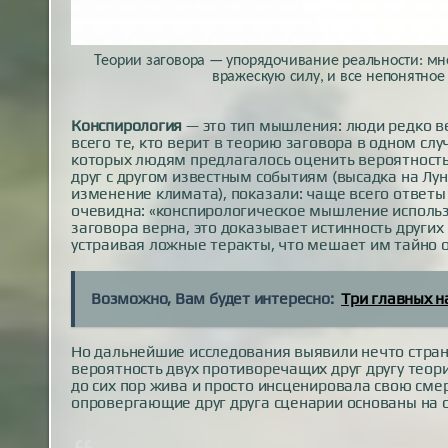
Теории заговора — упорядочивание реальности: мн
вражескую силу, и все непонятное
Конспирология
— это тип мышления: люди редко в
всего те, кто верит в теорию заговора в одном слу
которых людям предлагалось оценить вероятность 
друг с другом известным событиям (высадка на Лун
изменение климата), показали: чаще всего ответы
очевидна: «конспирологическое мышление использу
заговора верна, это доказывает истинность других
устраивая ложные теракты, что мешает им тайно 
Возможно, Вам будет интересно:
Три главных н
Но дальнейшие исследования выявили нечто стран
вероятность двух противоречащих друг другу теори
до сих пор жива и просто инсценировала свою смер
опровергающие друг друга сценарии основаны на о