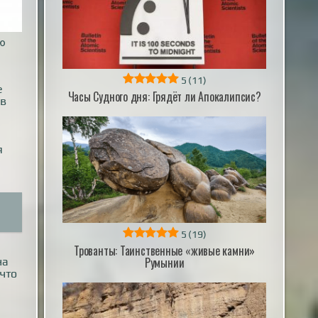
ую
5
(11)
е
Часы Судного дня: Грядёт ли Апокалипсис?
 в
м
я
5
(19)
Трованты: Таинственные «живые камни»
Румынии
на
 что