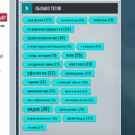
ОБЛАКО ТЕГОВ
призраки
(27)
монстры
(19)
пришельцы
(13)
странное существо
(36)
криптозоология
(40)
камера видеонаблюдения
(13)
странное
(15)
нло
(55)
тайны истории
(19)
мистика
(33)
загадки истории
(21)
уфология
(52)
привидения
(22)
туризм
(25)
странный объект
(13)
инопланетяне
(21)
археология
(14)
мистификации
(15)
конспирология
(15)
видео
(86)
полтергейст
(18)
криптиды
(27)
паранормальное
(15)
англия
(17)