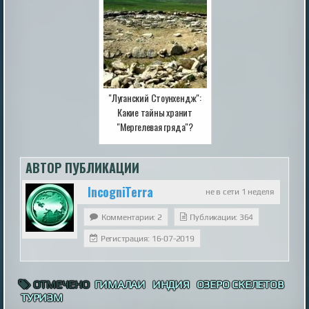
"Луганский Стоунхендж":
Какие тайны хранит
"Мергелевая гряда"?
АВТОР ПУБЛИКАЦИИ
IncogniTerra
не в сети 1 неделя
Комментарии: 2
Публикации: 364
Регистрация: 16-07-2019
ОТМЕЧЕНО
ГИМАЛАИ
ИНДИЯ
ОЗЕРО СКЕЛЕТОВ
ТУРИЗМ