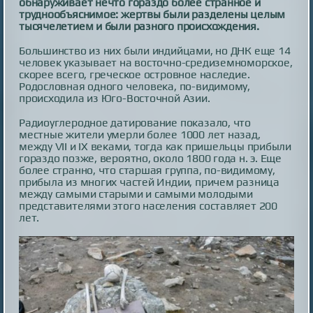
обнаруживает нечто гораздо более странное и
труднообъяснимое: жертвы были разделены целым
тысячелетием и были разного происхождения.
Большинство из них были индийцами, но ДНК еще 14
человек указывает на восточно-средиземноморское,
скорее всего, греческое островное наследие.
Родословная одного человека, по-видимому,
происходила из Юго-Восточной Азии.
Радиоуглеродное датирование показало, что
местные жители умерли более 1000 лет назад,
между VII и IX веками, тогда как пришельцы прибыли
гораздо позже, вероятно, около 1800 года н. э. Еще
более странно, что старшая группа, по-видимому,
прибыла из многих частей Индии, причем разница
между самыми старыми и самыми молодыми
представителями этого населения составляет 200
лет.