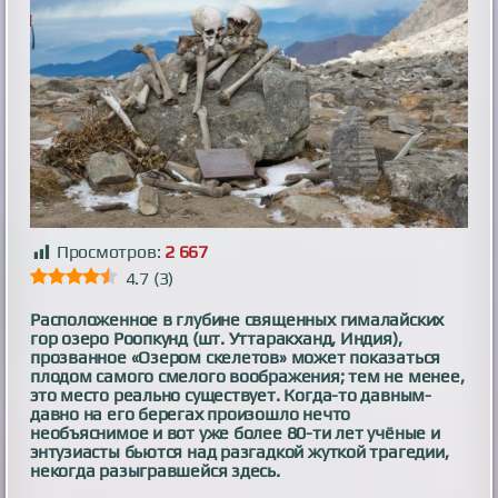
Просмотров:
2 667
4.7
(
3
)
Расположенное в глубине священных гималайских
гор озеро Роопкунд (шт. Уттаракханд, Индия),
прозванное «Озером скелетов» может показаться
плодом самого смелого воображения; тем не менее,
это место реально существует. Когда-то давным-
давно на его берегах произошло нечто
необъяснимое и вот уже более 80-ти лет учёные и
энтузиасты бьются над разгадкой жуткой трагедии,
некогда разыгравшейся здесь.