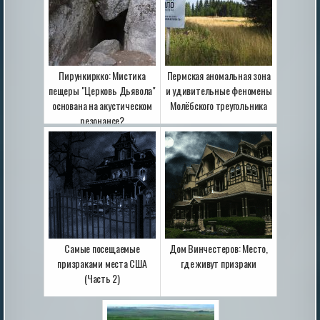
Пирункиркко: Мистика
Пермская аномальная зона
пещеры "Церковь Дьявола"
и удивительные феномены
основана на акустическом
Молёбского треугольника
резонансе?
Самые посещаемые
Дом Винчестеров: Место,
призраками места США
где живут призраки
(Часть 2)