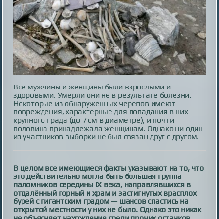
Все мужчины и женщины были взрослыми и
здоровыми. Умерли они не в результате болезни.
Некоторые из обнаруженных черепов имеют
повреждения, характерные для попадания в них
крупного града (до 7 см в диаметре), и почти
половина принадлежала женщинам. Однако ни один
из участников выборки не был связан друг с другом.
В целом все имеющиеся факты указывают на то, что
это действительно могла быть большая группа
паломников середины IX века, направлявшихся в
отдалённый горный и храм и застигнутых врасплох
бурей с гигантским градом — шансов спастись на
открытой местности у них не было. Однако это никак
не объясняет нахождение среди прочих останков