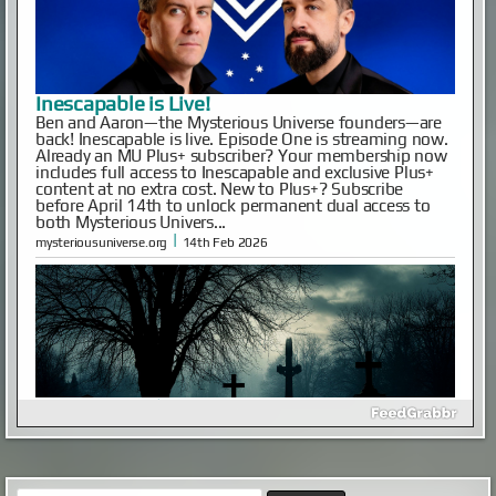
Гость с кладбища
Этот случай произошел в ночь на 2 января 2010
года. Мы, будучи студентами, большой толпой
отмечали Новый год на даче одногруппника в
дальнем Подмосковье. Отмечали весело и громко,
так как зимой на дачи никто не ездил, и в поселке
мы были одни. Вдоволь натанцевавшись и
напускавшись салютов накануне, 1 января мы
вылезли из дома только к веч...
|
screepdveri.ru
20th Aug 2025
Как выглядел мужчина, живший в
Иерихоне 9 тысяч лет назад
Так называемый «иерихонский череп» был найден
британским археологом Кэтлин Кэньон в 1953 году
Search