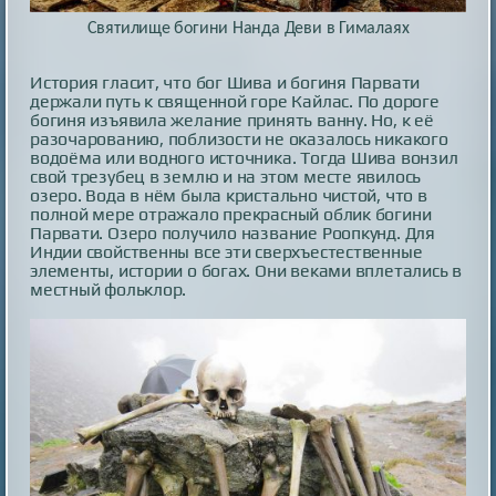
Святилище богини Нанда Деви в Гималаях
История гласит, что бог Шива и богиня Парвати
держали путь к священной горе Кайлас. По дороге
богиня изъявила желание принять ванну. Но, к её
разочарованию, поблизости не оказалось никакого
водоёма или водного источника. Тогда Шива вонзил
свой трезубец в землю и на этом месте явилось
озеро. Вода в нём была кристально чистой, что в
полной мере отражало прекрасный облик богини
Парвати. Озеро получило название Роопкунд. Для
Индии свойственны все эти сверхъестественные
элементы, истории о богах. Они веками вплетались в
местный фольклор.