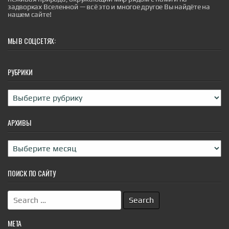
хронических заболеваний. Особенно уязвимы
задворках Вселенной — всё это и многое другое Вы найдёте на
породистые животные.
нашем сайте!
|
esoreiter.ru
24th May 2026
МЫ В СОЦСЕТЯХ:
РУБРИКИ
Рубрики
АРХИВЫ
Архивы
ПОИСК ПО САЙТУ
Search
for:
МЕТА