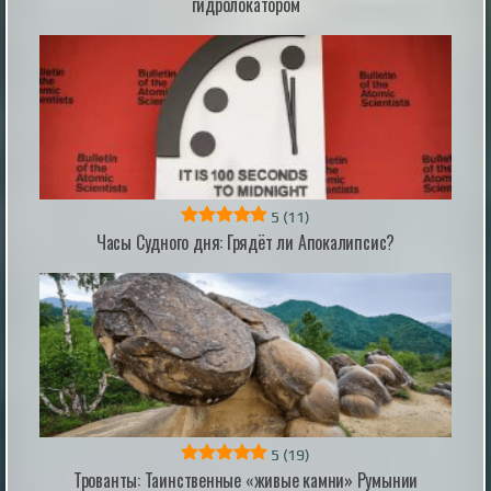
гидролокатором
предпочитают разные виды комаров
|
naked-science.ru
18 hours ago
Шансов на спасение почти нет: в Индии
критическая стадия болезни стала нормой
5
(11)
для миллионов
Часы Судного дня: Грядёт ли Апокалипсис?
В Индии сложилась критическая ситуация с
онкологической помощью: большинство случаев
рака диагностируют лишь тогда, когда симптомы
становятся невыносимыми. В этот момент окно
возможностей для радикального лечения часто уже
закрыто. Системный перекос в сторону терапии
запущенных стадий вместо раннего поиска опухолей
стал главной причиной высокой ...
|
pravda.ru
1 hour ago
5
(19)
Трованты: Таинственные «живые камни» Румынии