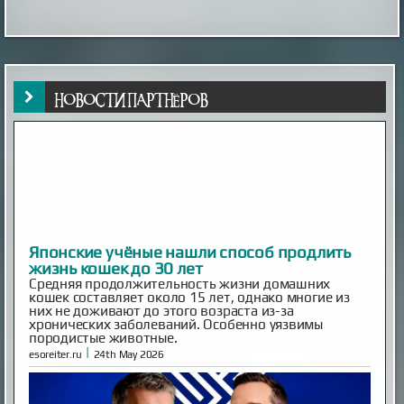
НОВОСТИ ПАРТНЁРОВ
Inescapable is Live!
Ben and Aaron—the Mysterious Universe founders—are
back! Inescapable is live. Episode One is streaming now.
Already an MU Plus+ subscriber? Your membership now
includes full access to Inescapable and exclusive Plus+
content at no extra cost. New to Plus+? Subscribe
before April 14th to unlock permanent dual access to
both Mysterious Univers...
|
mysteriousuniverse.org
14th Feb 2026