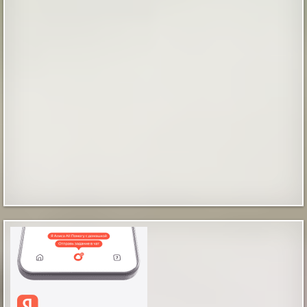
В Туве обнаружили три новых целебных
источника аржаана
Исследователи Тувинского отделения Русского
географического общества нашли три новых
аржаана — целебных источников. Группа под
руководством кандидата химических наук Кара-Кыс
Аракчаа обследовала пять природных объектов в
Эрзинском и Тандинском районах. Источник
Особенности и локация Шарлаа Приграничная зона с
Монголией, ...
|
pravda.ru
1 hour ago
Таинственные отпечатки босых детских ног
В магазине бытовой техники, что в городе Мендоса,
Аргентина, на Испанской улице, происходят
«паранормальные события», как их обозвали
местные журналисты. Вот уже какое-то время по
утрам и продавцы и покупатели замечают на полу
магазина отпечатки босых человеческих ног, как
будто ступни были испачканы в черной грязи или