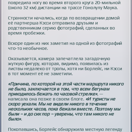
повредила ногу во время второго круга 20-мильной
(около 32 км) дистанции на трассе Гонолулу Маука.
Странности начались, когда по возвращении домой
её партнерша Кэсси отправила друзьям и
родственникам серию фотографий, сделанных во
время пробежки.
Вскоре один из них заметил на одной из фотографий
что-то необычное.
Оказывается, камера запечатлела загадочную
жуткую фигуру, которая, видимо, появилась из
листвы недалеко от тропы, хотя ни Борлейс, ни Кэсси
в тот момент её не заметили.
«Причина, по которой на этой части маршрута никого
не было, заключается в том, что всем бегунам
приходилось бежать по часовой стрелке»
, —
написала она позже в своем блоге.
«И туристы не
скоро уехали. Мы не видели никого в течение
нескольких часов, пока бежали вместе. Поэтому мы
были – и до сих пор – уверены, что там никого не
было»
.
Покопавшись, Борлейс обнаружила местную легенду