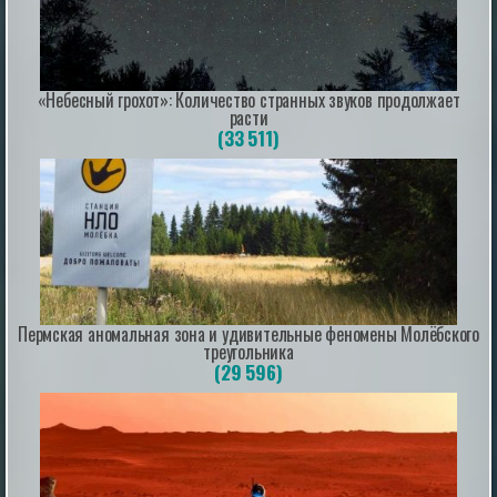
|
esoreiter.ru
22nd May 2026
«Небесный грохот»: Количество странных звуков продолжает
расти
(33 511)
Time-Traveling UFOs, Extra-Loud
Extraterrestrials, Golden-Tongued Mummies,
NASA's Flying Saucers and More Mysterious
News Briefly
A roundup of mysterious, paranormal and strange news
stories from the past week.
|
mysteriousuniverse.org
26th Dec 2025
Пермская аномальная зона и удивительные феномены Молёбского
треугольника
(29 596)
Древняя карта двух Америк оспаривает
открытие Нового света Колумбом