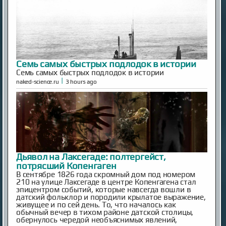
Семь самых быстрых подлодок в истории
Семь самых быстрых подлодок в истории
|
naked-science.ru
3 hours ago
Дьявол на Лаксегаде: полтергейст,
потрясший Копенгаген
В сентябре 1826 года скромный дом под номером
210 на улице Лаксегаде в центре Копенгагена стал
эпицентром событий, которые навсегда вошли в
датский фольклор и породили крылатое выражение,
живущее и по сей день. То, что началось как
обычный вечер в тихом районе датской столицы,
обернулось чередой необъяснимых явлений,