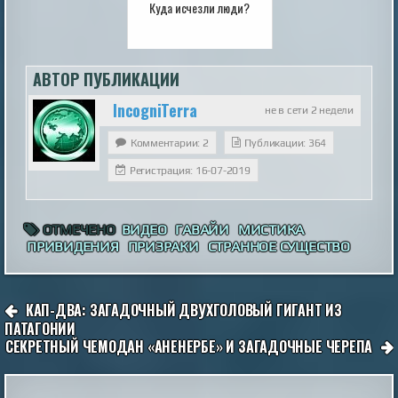
Куда исчезли люди?
АВТОР ПУБЛИКАЦИИ
IncogniTerra
не в сети 2 недели
Комментарии: 2
Публикации: 364
Регистрация: 16-07-2019
ОТМЕЧЕНО
ВИДЕО
ГАВАЙИ
МИСТИКА
ПРИВИДЕНИЯ
ПРИЗРАКИ
СТРАННОЕ СУЩЕСТВО
НАВИГАЦИЯ
КАП-ДВА: ЗАГАДОЧНЫЙ ДВУХГОЛОВЫЙ ГИГАНТ ИЗ
ПО
ПАТАГОНИИ
СЕКРЕТНЫЙ ЧЕМОДАН «АНЕНЕРБЕ» И ЗАГАДОЧНЫЕ ЧЕРЕПА
ЗАПИСЯМ