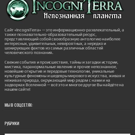
|
pravda.ru
2 hours ago
Сайт «IncogniTerra» — это информационно-развлекательный, а
также познавательно-образовательный ресурс,
представляющий собой своеобразную антологию наиболее
интересных, удивительных, невероятных, а нередко и
Реставрация Гарнизонного Дома офицеров
шокирующих фактов из самых различных областей
в Энгельсе: здание вернут к историческому
человеческого познания.
облику
Свежие события и происшествия, тайны и загадки истории,
В Энгельсе восстанавливают Гарнизонный Дом
мистика, паранормальные явления и прочее непознанное,
офицеров. Ход реставрации здания, имеющего
новейшие открытия и передовые технологии, уникальные
статус объекта культурного наследия, проверил
культурные феномены и шедевры мирового искусства, живая и
председатель Государственной Думы Вячеслав
неживая природа, окружающий мир рядом с нами и на
Володин. Долгое время объект находился в
задворках Вселенной — всё это и многое другое Вы найдёте на
аварийном состоянии и постепенно разрушался.
нашем сайте!
Жители города и ветераны неоднократно просили
сохранить здание. В итоге было принято р...
|
pravda.ru
2 hours ago
МЫ В СОЦСЕТЯХ:
РУБРИКИ