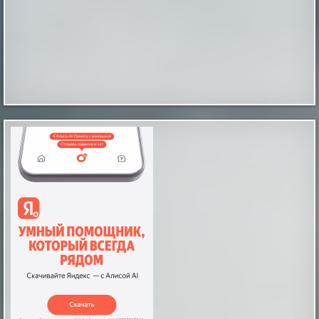
В Сыктывдинском районе обновляют школу
по федеральной программе модернизации
В селе Зеленце Сыктывдинского района завершают
капитальный ремонт школы. Ход работ проверил
председатель Правительства Республики Коми
Дмитрий Братыненко вместе с заместителями главы
региона Эдуардом Слабиковым и Натальей
Якимовой. На текущий момент строители обновили
более 80% здания. Сейчас рабочие меняют
перекрытия, полы, стены и потолки, мон...
|
pravda.ru
2 hours ago
Смогут ли люди когда-нибудь жить на
Титане?