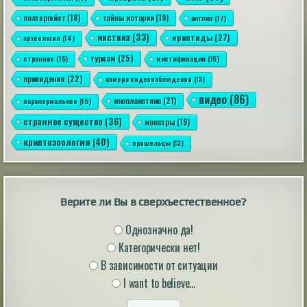
полтергейст
(18)
тайны истории
(19)
англия
(17)
мистика
(33)
криптиды
(27)
археология
(14)
туризм
(25)
странное
(15)
мистификации
(15)
привидения
(22)
камера видеонаблюдения
(13)
Появление плотных фекалий назвали
видео
(86)
инопланетяне
(21)
паранормальное
(15)
одной из причин кембрийского взрыва
Появление плотных фекалий назвали одной из
странное существо
(36)
монстры
(19)
причин кембрийского взрыва
|
naked-science.ru
криптозоология
16 hours ago
(40)
пришельцы
(13)
Верите ли Вы в сверхъестественное?
Однозначно да!
Запрещённая древняя книга упоминает
Категорически нет!
падших ангелов, заточённых в Антарктиде
В зависимости от ситуации
Загадочная книга, исключенная из большинства
версий Библии, подпитывает теорию о том, что в
I want to believe...
ней описывается тюрьма под Антарктидой, где
заключены падшие ангелы. Известная как Книга
Еноха, повествует о падших ангелах, великанах и