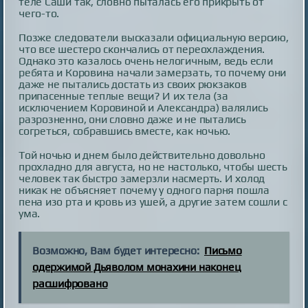
теле Саши так, словно пыталась его прикрыть от
чего-то.
Позже следователи высказали официальную версию,
что все шестеро скончались от переохлаждения.
Однако это казалось очень нелогичным, ведь если
ребята и Коровина начали замерзать, то почему они
даже не пытались достать из своих рюкзаков
припасенные теплые вещи? И их тела (за
исключением Коровиной и Александра) валялись
разрозненно, они словно даже и не пытались
согреться, собравшись вместе, как ночью.
Той ночью и днем было действительно довольно
прохладно для августа, но не настолько, чтобы шесть
человек так быстро замерзли насмерть. И холод
никак не объясняет почему у одного парня пошла
пена изо рта и кровь из ушей, а другие затем сошли с
ума.
Возможно, Вам будет интересно:
Письмо
одержимой Дьяволом монахини наконец
расшифровано