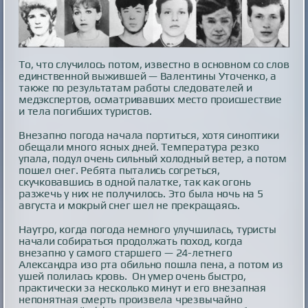
То, что случилось потом, известно в основном со слов
единственной выжившей — Валентины Уточенко, а
также по результатам работы следователей и
медэкспертов, осматривавших место происшествие
и тела погибших туристов.
Внезапно погода начала портиться, хотя синоптики
обещали много ясных дней. Температура резко
упала, подул очень сильный холодный ветер, а потом
пошел снег. Ребята пытались согреться,
скучковавшись в одной палатке, так как огонь
разжечь у них не получилось. Это была ночь на 5
августа и мокрый снег шел не прекращаясь.
Наутро, когда погода немного улучшилась, туристы
начали собираться продолжать поход, когда
внезапно у самого старшего — 24-летнего
Александра изо рта обильно пошла пена, а потом из
ушей полилась кровь. Он умер очень быстро,
практически за несколько минут и его внезапная
непонятная смерть произвела чрезвычайно