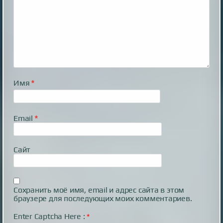
Имя
*
Email
*
Сайт
Сохранить моё имя, email и адрес сайта в этом
браузере для последующих моих комментариев.
Enter Captcha Here :
*