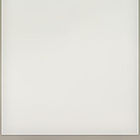
«Незримое» Короткометражный фильм
ужасов
Представляем вашему вниманию российский
короткометражный фильм «Незримое» (2023). Жанр
— триллер, пост-хоррор с социальным подтекстом.
Трудный подросток-девушка после очередной ссоры
с родителями начинает замечать у себя в доме
некую незримую силу… Режиссёр и сценарист:
Владимир Мотырев В главных ролях: Лидия
Шепелевич, Антонина Малышко, Алексе...
|
screepdveri.ru
2nd Apr 2025
Наполеон и загадочный красный человечек
На протяжении всей истории демоны и злые духи