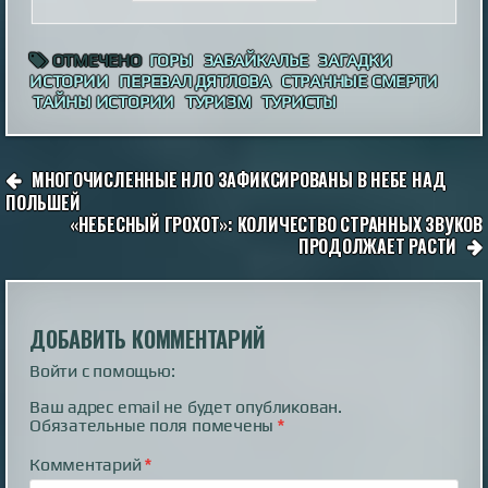
ОТМЕЧЕНО
ГОРЫ
ЗАБАЙКАЛЬЕ
ЗАГАДКИ
ИСТОРИИ
ПЕРЕВАЛ ДЯТЛОВА
СТРАННЫЕ СМЕРТИ
ТАЙНЫ ИСТОРИИ
ТУРИЗМ
ТУРИСТЫ
НАВИГАЦИЯ
МНОГОЧИСЛЕННЫЕ НЛО ЗАФИКСИРОВАНЫ В НЕБЕ НАД
ПО
ПОЛЬШЕЙ
«НЕБЕСНЫЙ ГРОХОТ»: КОЛИЧЕСТВО СТРАННЫХ ЗВУКОВ
ЗАПИСЯМ
ПРОДОЛЖАЕТ РАСТИ
ДОБАВИТЬ КОММЕНТАРИЙ
Войти с помощью:
Ваш адрес email не будет опубликован.
Обязательные поля помечены
*
Комментарий
*