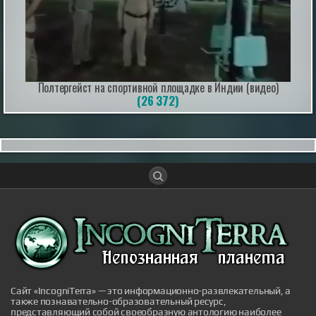
вылезли из дома только к веч...
|
screepdveri.ru
20th Aug 2025
Полтергейст на спортивной площадке в Индии (видео)
(26 372)
Как выглядел мужчина, живший в
Иерихоне 9 тысяч лет назад
Так называемый «иерихонский череп» был найден
британским археологом Кэтлин Кэньон в 1953 году
во время раскопок на территории города Иерихон
(сейчас — Западный берег реки Иордан, в то время —
Иордания). Упоминаемый в
Библии Иерихон считается одним из самых древних
поселений в мире, по оценкам археологов, люди
непрерывно живут в этих местах на уж...
|
xistory.ru
20th Mar 2025
Сайт «IncogniTerra» — это информационно-развлекательный, а
также познавательно-образовательный ресурс,
представляющий собой своеобразную антологию наиболее