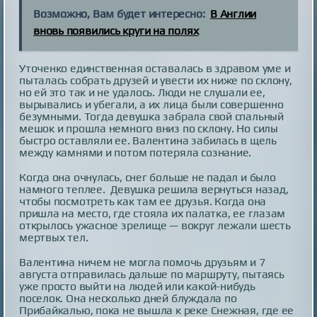
Возможно, Вам будет интересно:
В Англии
вновь появились круги на полях
Уточенко единственная оставалась в здравом уме и
пыталась собрать друзей и увести их ниже по склону,
но ей это так и не удалось. Люди не слушали ее,
вырывались и убегали, а их лица были совершенно
безумными. Тогда девушка забрала свой спальный
мешок и прошла немного вниз по склону. Но силы
быстро оставляли ее. Валентина забилась в щель
между камнями и потом потеряла сознание.
Когда она очнулась, снег больше не падал и было
намного теплее. Девушка решила вернуться назад,
чтобы посмотреть как там ее друзья. Когда она
пришла на место, где стояла их палатка, ее глазам
открылось ужасное зрелище — вокруг лежали шесть
мертвых тел.
Валентина ничем не могла помочь друзьям и 7
августа отправилась дальше по маршруту, пытаясь
уже просто выйти на людей или какой-нибудь
поселок. Она несколько дней блуждала по
Прибайкалью, пока не вышла к реке Снежная, где ее