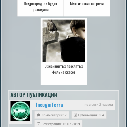
Педро вряд-ли будет
Мистические встречи
разгадана
3 знаменитых проклятых
фильма ужасов
АВТОР ПУБЛИКАЦИИ
IncogniTerra
не в сети 2 недели
Комментарии: 2
Публикации: 364
Регистрация: 16-07-2019