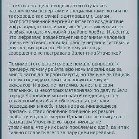
С тех пор это дело неоднократно изучалось
различными экспертами и специалистами, хотя и не
так хорошо как случай с дятловцами. Самой
распространенной версией считается воздействие
инфразвука, который мог, якобы, возникнуть из-за
особых погодных условий в районе хребта. Известно,
что инфразвук воздействует на организм человека
очень негативно, нарушая работу нервной системы и
внутренних органов. Но почему же тогда
совершенно не пострадала Валентина Уточенко?
Помимо этого остается еще немало вопросов. К
примеру, почему ребята всю ночь мерзли, еще за
много часов до первой смерти, но так и не вытащили
теплую одежду и полиэтиленовую пленку из
рюкзаков. И даже не пытались залезть в свои
спальники. В некоторых материалах по делу гибели
отряда Коровиной можно найти сведения, что в
телах погибших были обнаружены признаки
недоедания и якобы именно заканчивающиеся
припасы и стали основной причиной их резкой
слабости и далее смерти. Однако это не стыкуется с
рассказом Уточенко, которая никогда не
упоминала, что у них были проблемы с едой, да и так
сильно ослабеть всего за пару дней нереально.