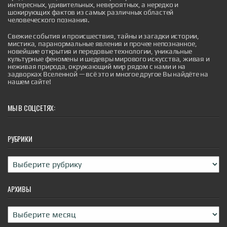
интересных, удивительных, невероятных, а нередко и
шокирующих фактов из самых различных областей
Скидка 360 тысяч на Москвич 3:
человеческого познания.
автосалоны освобождают склады под
новые поставки
Свежие события и происшествия, тайны и загадки истории,
мистика, паранормальные явления и прочее непознанное,
Компания "Москвич" снизила стоимость кроссовера
новейшие открытия и передовые технологии, уникальные
"Москвич 3" на сумму до 360 тысяч рублей. Акция
культурные феномены и шедевры мирового искусства, живая и
распространяется на автомобили, имеющиеся в
неживая природа, окружающий мир рядом с нами и на
наличии на складах дилеров, и действует до конца
задворках Вселенной — всё это и многое другое Вы найдёте на
текущего месяца. Помимо прямой скидки,
нашем сайте!
покупателям предлагают бесплатное техническое
обслуживание. В остальном комплектация модели
остается стандартной, включ...
|
МЫ В СОЦСЕТЯХ:
pravda.ru
1 hour ago
РУБРИКИ
Рубрики
АРХИВЫ
Архивы