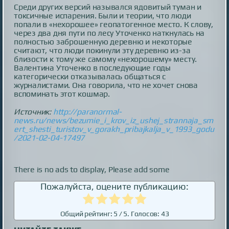
Среди других версий назывался ядовитый туман и
токсичные испарения. Были и теории, что люди
попали в «нехорошее» геопатогенное место. К слову,
через два дня пути по лесу Уточенко наткнулась на
полностью заброшенную деревню и некоторые
считают, что люди покинули эту деревню из-за
близости к тому же самому «нехорошему» месту.
Валентина Уточенко в последующие годы
категорически отказывалась общаться с
журналистами. Она говорила, что не хочет снова
вспоминать этот кошмар.
Источник:
http://paranormal-
news.ru/news/bezumie_i_krov_iz_ushej_strannaja_sm
ert_shesti_turistov_v_gorakh_pribajkalja_v_1993_godu
/2021-02-04-17497
There is no ads to display, Please add some
Пожалуйста, оцените публикацию:
Общий рейтинг:
5
/ 5. Голосов:
43