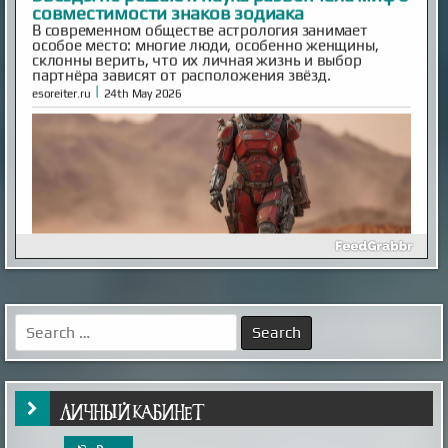
совместимости знаков зодиака
В современном обществе астрология занимает
особое место: многие люди, особенно женщины,
склонны верить, что их личная жизнь и выбор
партнёра зависят от расположения звёзд.
|
esoreiter.ru
24th May 2026
The Unsettling Account of Max Spiers and
Dark and Deadly Projects!
The conspiracies surrounding "super soldiers" are just as
far-fetched as those involving secret space programs, at
least to many people. In fact, these two theories are
Search
often closely linked for fairly obvious reasons. Running
for:
such programs without significant leaks would be nearly
impossible. But what if these programs involved time
travel, memo...
|
mysteriousuniverse.org
31st Dec 2025
ЛИЧНЫЙ КАБИНЕТ