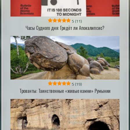
5
(11)
Часы Судного дня: Грядёт ли Апокалипсис?
Физики нашли способ использовать
магнитное поле Земли для охоты за темной
материей
Физики нашли способ использовать магнитное поле
Земли для охоты за темной материей
|
naked-science.ru
4 hours ago
5
(19)
Трованты: Таинственные «живые камни» Румынии
Дьявол на Лаксегаде: полтергейст,
потрясший Копенгаген
В сентябре 1826 года скромный дом под номером
210 на улице Лаксегаде в центре Копенгагена стал
эпицентром событий, которые навсегда вошли в