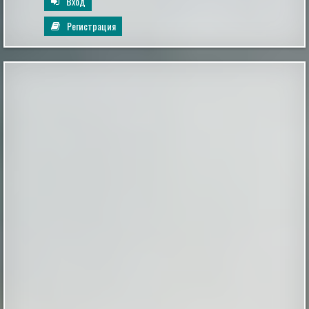
Вход
Регистрация
«Незримое» Короткометражный фильм
ужасов
Представляем вашему вниманию российский
короткометражный фильм «Незримое» (2023). Жанр
— триллер, пост-хоррор с социальным подтекстом.
Трудный подросток-девушка после очередной ссоры
с родителями начинает замечать у себя в доме
некую незримую силу… Режиссёр и сценарист:
Владимир Мотырев В главных ролях: Лидия
Шепелевич, Антонина Малышко, Алексе...
|
screepdveri.ru
2nd Apr 2025
Наполеон и загадочный красный человечек
На протяжении всей истории демоны и злые духи
существовали в различных формах в различных и
далеких культурах по всему миру. Эти легенды также