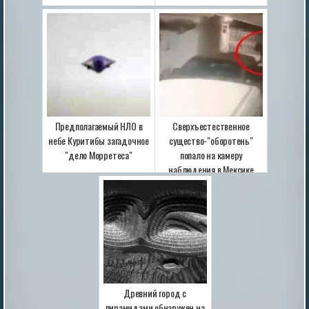
Предполагаемый НЛО в
Сверхъестественное
небе Куритибы загадочное
существо-"оборотень"
"дело Морретеса"
попало на камеру
наблюдения в Мексике
Древний город с
пирамидами обнаружен на