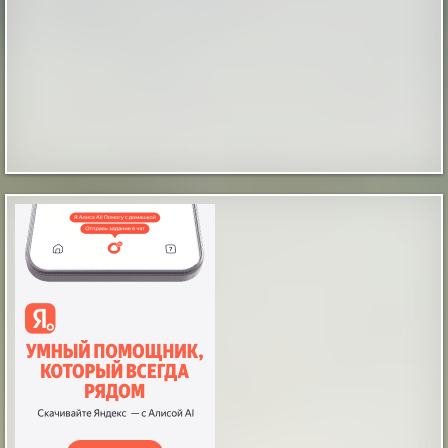
довольно распространены среди призраков,
обладающих некоторой способностью
предсказывать будущее или влиять на события,
которые еще не произошли. Очень странная история
связана с загадочным маленьким крас...
|
xistory.ru
31st May 2024
В поселке Уяр временно закроют
железнодорожный переезд на улице
Калинина
В поселке Уяр полностью закроют
железнодорожный переезд на улице Калинина.
Ограничения введут с 21:30 10 августа и продлят до
23:30 11 августа. Дорогу перекрывают ради
капитального ремонта путей на перегоне Уяр —
Громадская. Эти работы необходимы для
поддержания надежности Красноярской железной
дороги. Категория транспорта Маршрут объезда ...
|
pravda.ru
1 hour ago