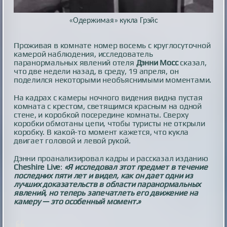
«Одержимая» кукла Грэйс
Проживая в комнате номер восемь с круглосуточной
камерой наблюдения, исследователь
паранормальных явлений отеля
Дэнни Мосс
сказал,
что две недели назад, в среду, 19 апреля, он
поделился некоторыми необъяснимыми моментами.
На кадрах с камеры ночного видения видна пустая
комната с крестом, светящимся красным на одной
стене, и коробкой посередине комнаты. Сверху
коробки обмотаны цепи, чтобы туристы не открыли
коробку. В какой-то момент кажется, что кукла
двигает головой и левой рукой.
Дэнни проанализировал кадры и рассказал изданию
Cheshire Live
:
«Я исследовал этот предмет в течение
последних пяти лет и видел, как он дает одни из
лучших доказательств в области паранормальных
явлений, но теперь запечатлеть его движение на
камеру — это особенный момент.»