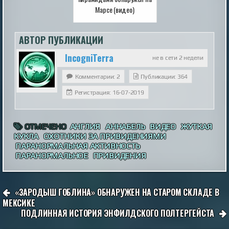
Марсе (видео)
АВТОР ПУБЛИКАЦИИ
IncogniTerra
не в сети 2 недели
Комментарии: 2
Публикации: 364
Регистрация: 16-07-2019
ОТМЕЧЕНО
АНГЛИЯ
АННАБЕЛЬ
ВИДЕО
ЖУТКАЯ
КУКЛА
ОХОТНИКИ ЗА ПРИВИДЕНИЯМИ
ПАРАНОРМАЛЬНАЯ АКТИВНОСТЬ
ПАРАНОРМАЛЬНОЕ
ПРИВИДЕНИЯ
НАВИГАЦИЯ
«ЗАРОДЫШ ГОБЛИНА» ОБНАРУЖЕН НА СТАРОМ СКЛАДЕ В
ПО
МЕКСИКЕ
ПОДЛИННАЯ ИСТОРИЯ ЭНФИЛДСКОГО ПОЛТЕРГЕЙСТА
ЗАПИСЯМ