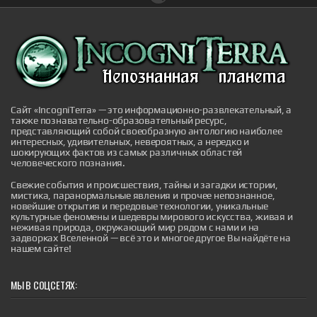
Экспорт молочной продукции из Удмуртии
вырос на 30% с начала года
Удмуртия наращивает экспорт молочной продукции:
с начала 2026 года республику покинуло 7072 тонны
товаров отрасли. Это на 30% больше показателей
прошлого года, когда объем поставок составил 5594
тонн. Данные предоставило Управление
Россельхознадзора по Кировской области,
Удмуртской Республике и Пермскому краю.
Сайт «IncogniTerra» — это информационно-развлекательный, а
Показатель Значение ...
также познавательно-образовательный ресурс,
|
представляющий собой своеобразную антологию наиболее
pravda.ru
1 hour ago
интересных, удивительных, невероятных, а нередко и
шокирующих фактов из самых различных областей
человеческого познания.
Свежие события и происшествия, тайны и загадки истории,
мистика, паранормальные явления и прочее непознанное,
новейшие открытия и передовые технологии, уникальные
культурные феномены и шедевры мирового искусства, живая и
неживая природа, окружающий мир рядом с нами и на
Расширение зрачков показало, как мозг
задворках Вселенной — всё это и многое другое Вы найдёте на
нашем сайте!
перестраивает картину мира
Расширение зрачков показало, как мозг
перестраивает картину мира
|
МЫ В СОЦСЕТЯХ:
naked-science.ru
5 hours ago