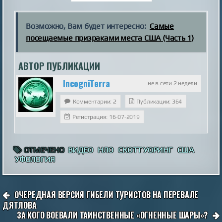
Возможно, Вам будет интересно:
Самые
посещаемые призраками места США (Часть 1)
АВТОР ПУБЛИКАЦИИ
IncogniTerra
не в сети 2 недели
Комментарии: 2
Публикации: 364
Регистрация: 16-07-2019
ОТМЕЧЕНО
ВИДЕО
НЛО
СКОТТ УОРИНГ
США
УФОЛОГИЯ
НАВИГАЦИЯ
ОЧЕРЕДНАЯ ВЕРСИЯ ГИБЕЛИ ТУРИСТОВ НА ПЕРЕВАЛЕ
ПО
ДЯТЛОВА
ЗА КОГО ВОЕВАЛИ ТАИНСТВЕННЫЕ «ОГНЕННЫЕ ШАРЫ»?
ЗАПИСЯМ