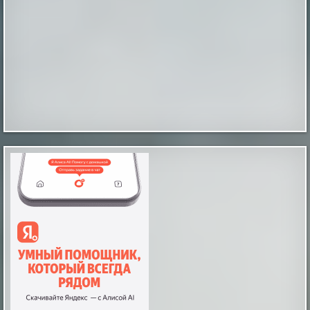
Три фактора сократили жизнь без
деменции почти на 13 лет
Три фактора сократили жизнь без деменции почти
на 13 лет
|
naked-science.ru
8 hours ago
Таинственные отпечатки босых детских ног
В магазине бытовой техники, что в городе Мендоса,
Аргентина, на Испанской улице, происходят
«паранормальные события», как их обозвали
местные журналисты. Вот уже какое-то время по
утрам и продавцы и покупатели замечают на полу
магазина отпечатки босых человеческих ног, как
будто ступни были испачканы в черной грязи или
угольной пыли. По слова...
|
incogniterra.ru
25th Jul 2026