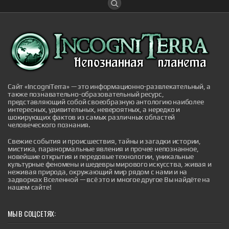
Дьявол на Лаксегаде: полтергейст,
потрясший Копенгаген
В сентябре 1826 года скромный дом под номером
210 на улице Лаксегаде в центре Копенгагена стал
эпицентром событий, которые навсегда вошли в
датский фольклор и породили крылатое выражение,
живущее и по сей день. То, что началось как
обычный вечер в тихом районе датской столицы,
обернулось чередой необъяснимых явлений,
привлекших внимание всего го...
Сайт «IncogniTerra» — это информационно-развлекательный, а
|
incogniterra.ru
27th Jul 2026
также познавательно-образовательный ресурс,
представляющий собой своеобразную антологию наиболее
интересных, удивительных, невероятных, а нередко и
шокирующих фактов из самых различных областей
человеческого познания.
Свежие события и происшествия, тайны и загадки истории,
мистика, паранормальные явления и прочее непознанное,
новейшие открытия и передовые технологии, уникальные
культурные феномены и шедевры мирового искусства, живая и
неживая природа, окружающий мир рядом с нами и на
задворках Вселенной — всё это и многое другое Вы найдёте на
нашем сайте!
МЫ В СОЦСЕТЯХ: