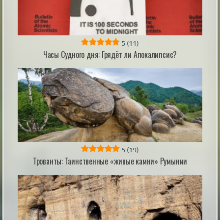
работ на отрезке длиной 4,6 км. Для водителей и
жителей города обновление дороги означает более
ровное покрытие и безопасный проезд через один из
выездов из города. Специалисты заменили
дорожную одежду и расширили пр...
|
5
(11)
pravda.ru
1 hour ago
Часы Судного дня: Грядёт ли Апокалипсис?
Появление плотных фекалий назвали
одной из причин кембрийского взрыва
Появление плотных фекалий назвали одной из
причин кембрийского взрыва
|
5
(19)
naked-science.ru
8 hours ago
Трованты: Таинственные «живые камни» Румынии