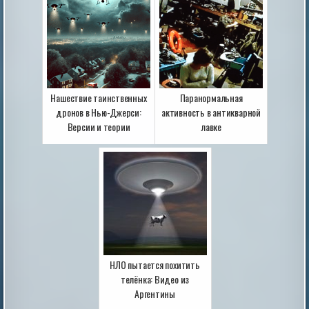
Нашествие таинственных
Паранормальная
дронов в Нью-Джерси:
активность в антикварной
Версии и теории
лавке
НЛО пытается похитить
телёнка: Видео из
Аргентины