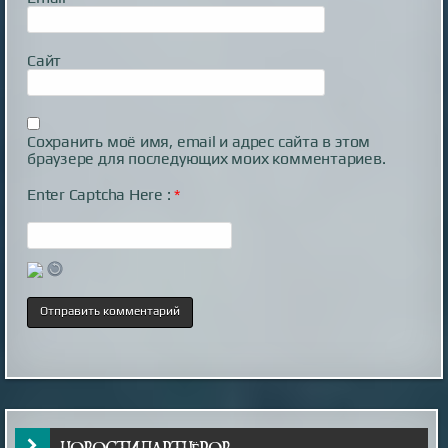
Сайт
Сохранить моё имя, email и адрес сайта в этом
браузере для последующих моих комментариев.
Enter Captcha Here :
*
Японские учёные нашли способ продлить
жизнь кошек до 30 лет
НОВОСТИ ПАРТНЁРОВ