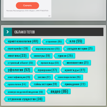
ОБЛАКО ТЕГОВ
Звёзды не решают: наука развенчала миф о
совместимости знаков зодиака
нло
(55)
криптозоология
(40)
В современном обществе астрология занимает
странное
(15)
особое место: многие люди, особенно женщины,
загадки истории
(21)
склонны верить, что их личная жизнь и выбор
полтергейст
(18)
паранормальное
(15)
партнёра зависят от расположения звёзд.
мистика
(33)
|
туризм
(25)
монстры
(19)
esoreiter.ru
24th May 2026
инопланетяне
(21)
странный объект
(13)
пришельцы
(13)
уфология
(52)
призраки
(27)
криптиды
(27)
англия
(17)
мистификации
(15)
конспирология
(15)
привидения
(22)
тайны истории
(19)
археология
(14)
видео
(86)
The Unsettling Account of Max Spiers and
камера видеонаблюдения
(13)
Dark and Deadly Projects!
странное существо
(36)
The conspiracies surrounding "super soldiers" are just as
far-fetched as those involving secret space programs, at