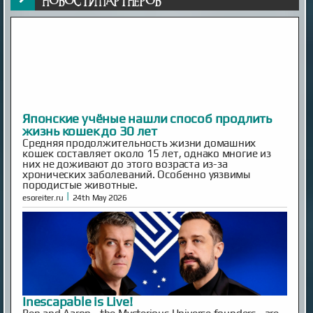
Средняя продолжительность жизни домашних
кошек составляет около 15 лет, однако многие из
них не доживают до этого возраста из-за
хронических заболеваний. Особенно уязвимы
породистые животные.
|
esoreiter.ru
24th May 2026
Inescapable is Live!
Ben and Aaron—the Mysterious Universe founders—are
back! Inescapable is live. Episode One is streaming now.
Already an MU Plus+ subscriber? Your membership now
includes full access to Inescapable and exclusive Plus+
content at no extra cost. New to Plus+? Subscribe
before April 14th to unlock permanent dual access to
both Mysterious Univers...
|
mysteriousuniverse.org
14th Feb 2026