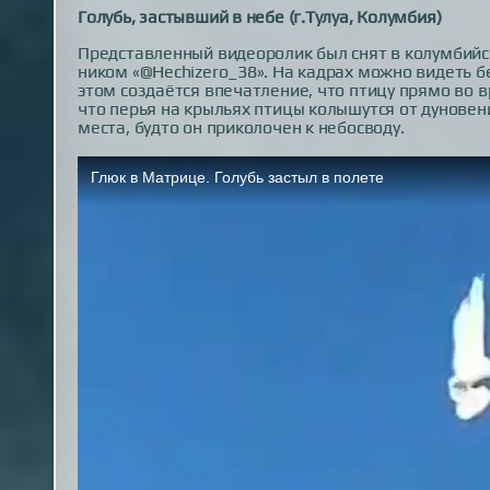
Голубь, застывший в небе (г.Тулуа, Колумбия)
Представленный видеоролик был снят в колумбийск
ником «@Hechizero_38». На кадрах можно видеть б
этом создаётся впечатление, что птицу прямо во в
что перья на крыльях птицы колышутся от дуновени
места, будто он приколочен к небосводу.