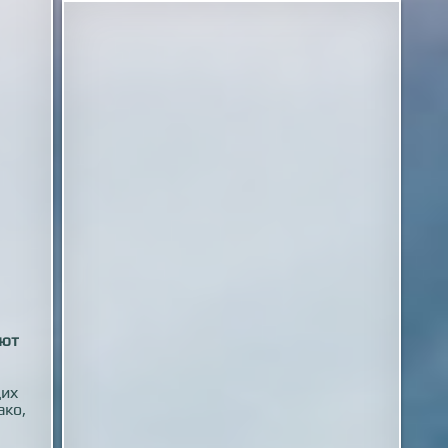
ают
щих
ако,