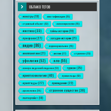
ОБЛАКО ТЕГОВ
монстры
(19)
мистификации
(15)
странный объект
(13)
конспирология
(15)
мистика
(33)
тайны истории
(19)
призраки
(27)
загадки истории
(21)
видео
(86)
паранормальное
(15)
инопланетяне
(21)
англия
(17)
странное
(15)
уфология
(52)
нло
(55)
туризм
(25)
камера видеонаблюдения
(13)
криптозоология
(40)
пришельцы
(13)
криптиды
(27)
привидения
(22)
странное существо
(36)
археология
(14)
полтергейст
(18)