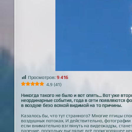
Просмотров:
9 416
4.9
(
41
)
Никогда такого не было и вот опять… Вот уже второ
неординарные события, года в сети появляются ф
в воздухе безо всякой видимой на то причины.
Казалось бы, что тут странного? Многие птицы сп
воздушных потоках. И действительно, фотографии
если внимательно взглянуть на видеокадры, стане
парение, поскольку выглядит всё происходящее не