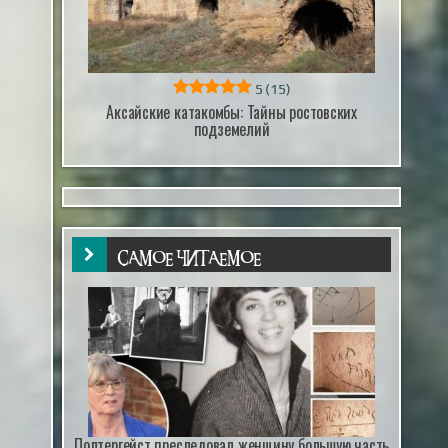
5
(15)
Аксайские катакомбы: Тайны ростовских
подземелий
САМОЕ ЧИТАЕМОЕ
Полтергейст преследовал женщину большую часть