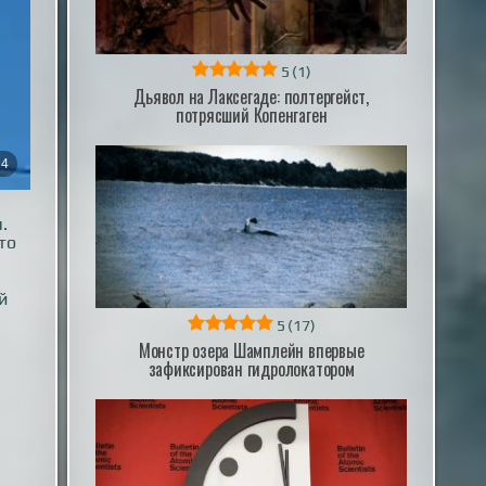
5
(1)
Дьявол на Лаксегаде: полтергейст,
потрясший Копенгаген
.
то
й
5
(17)
Монстр озера Шамплейн впервые
зафиксирован гидролокатором