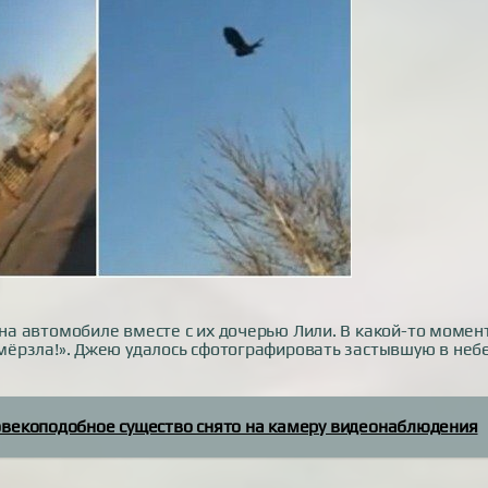
 на автомобиле вместе с их дочерью Лили. В какой-то момен
замёрзла!». Джею удалось сфотографировать застывшую в неб
овекоподобное существо снято на камеру видеонаблюдения