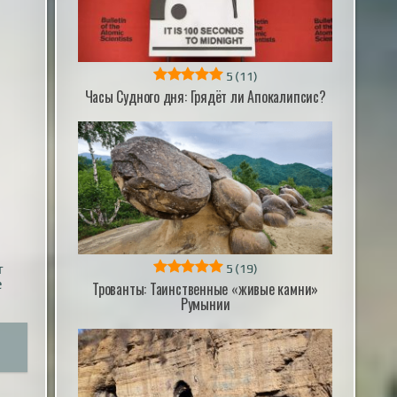
5
(11)
Часы Судного дня: Грядёт ли Апокалипсис?
т
5
(19)
е
Трованты: Таинственные «живые камни»
Румынии