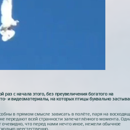
й раз с начала этого, без преувеличения богатого на
ото- и видеоматериалы, на которых птицы буквально застыв
особны в прямом смысле зависать в полёте, паря на восходя
 не передают всей странности запечатлённого момента. Одн
т очевидно, что перед нами нечто иное, нежели обычное
сколько неестественно.