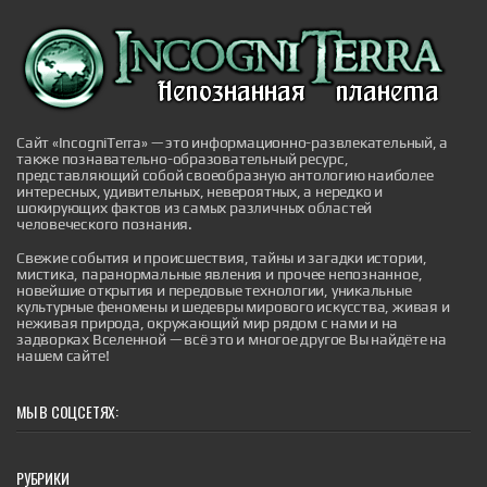
Оптики создали запутанные фотоны с
помощью солнечного света
Оптики создали запутанные фотоны с помощью
солнечного света
Сайт «IncogniTerra» — это информационно-развлекательный, а
|
также познавательно-образовательный ресурс,
naked-science.ru
3 hours ago
представляющий собой своеобразную антологию наиболее
интересных, удивительных, невероятных, а нередко и
шокирующих фактов из самых различных областей
человеческого познания.
Свежие события и происшествия, тайны и загадки истории,
мистика, паранормальные явления и прочее непознанное,
новейшие открытия и передовые технологии, уникальные
культурные феномены и шедевры мирового искусства, живая и
Дьявол на Лаксегаде: полтергейст,
неживая природа, окружающий мир рядом с нами и на
потрясший Копенгаген
задворках Вселенной — всё это и многое другое Вы найдёте на
нашем сайте!
В сентябре 1826 года скромный дом под номером
210 на улице Лаксегаде в центре Копенгагена стал
эпицентром событий, которые навсегда вошли в
датский фольклор и породили крылатое выражение,
МЫ В СОЦСЕТЯХ:
живущее и по сей день. То, что началось как
обычный вечер в тихом районе датской столицы,
обернулось чередой необъяснимых явлений,
привлекших внимание всего го...
РУБРИКИ