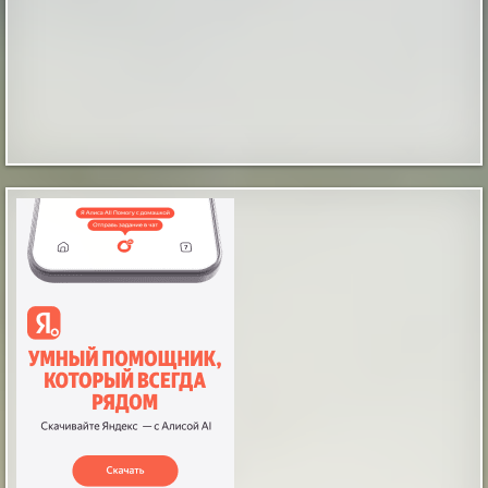
Воссоздан скелет гигантского древнего крокодила,
который охотился на динозавров
|
naked-science.ru
4 hours ago
Таинственные отпечатки босых детских ног
В магазине бытовой техники, что в городе Мендоса,
Аргентина, на Испанской улице, происходят
«паранормальные события», как их обозвали
местные журналисты. Вот уже какое-то время по
утрам и продавцы и покупатели замечают на полу
магазина отпечатки босых человеческих ног, как
будто ступни были испачканы в черной грязи или
угольной пыли. По слова...
|
incogniterra.ru
25th Jul 2026