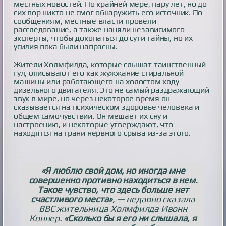
местных новостей. По крайней мере, пару лет, но до
сих пор никто не смог обнаружить его источник. По
сообщениям, местные власти провели
расследование, а также наняли независимого
эксперты, чтобы докопаться до сути тайны, но их
усилия пока были напрасны.
Жители Холмфилда, которые слышат таинственный
гул, описывают его как жужжание стиральной
машины или работающего на холостом ходу
дизельного двигателя. Это не самый раздражающий
звук в мире, но через некоторое время он
сказывается на психическом здоровье человека и
общем самочувствии. Он мешает их сну и
настроению, и некоторые утверждают, что
находятся на грани нервного срыва из-за этого.
«Я люблю свой дом, но иногда мне
совершенно противно находиться в нем.
Такое чувство, что здесь больше нет
счастливого места»
, — недавно сказала
BBC жительница Холмфилда Ивонн
Коннер.
«Сколько бы я его ни слышала, я