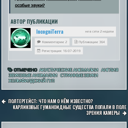
особые звуки?
АВТОР ПУБЛИКАЦИИ
IncogniTerra
не в сети 2 недели
Комментарии: 2
Публикации: 364
Регистрация: 16-07-2019
ОТМЕЧЕНО
АКУСТИЧЕСКИЕ АНОМАЛИИ
АНГЛИЯ
ЗВУКОВЫЕ АНОМАЛИИ
СТРАННЫЕ ЗВУКИ
ХОЛМФИЛДСКИЙ ГУЛ
НАВИГАЦИЯ
ПОЛТЕРГЕЙСТ: ЧТО НАМ О НЁМ ИЗВЕСТНО?
ПО
КАРЛИКОВЫЕ ГУМАНОИДНЫЕ СУЩЕСТВА ПОПАЛИ В ПОЛЕ
ЗРЕНИЯ КАМЕРЫ
ЗАПИСЯМ