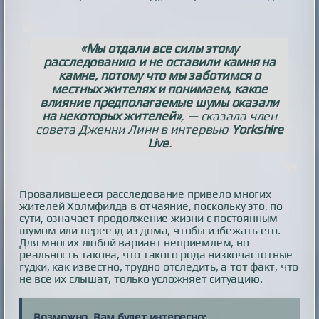
«Мы отдали все силы этому
расследованию и не оставили камня на
камне, потому что мы заботимся о
местных жителях и понимаем, какое
влияние предполагаемые шумы оказали
на некоторых жителей»
, — сказала член
совета Дженни Линн в интервью
Yorkshire
Live
.
Провалившееся расследование привело многих
жителей Холмфилда в отчаяние, поскольку это, по
сути, означает продолжение жизни с постоянным
шумом или переезд из дома, чтобы избежать его.
Для многих любой вариант неприемлем, но
реальность такова, что такого рода низкочастотные
гудки, как известно, трудно отследить, а тот факт, что
не все их слышат, только усложняет ситуацию.
Возможно, Вам будет интересно: