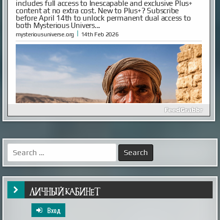
includes full access to Inescapable and exclusive Plus+
content at no extra cost. New to Plus+? Subscribe
before April 14th to unlock permanent dual access to
both Mysterious Univers...
|
mysteriousuniverse.org
14th Feb 2026
Как выглядел мужчина, живший в
Иерихоне 9 тысяч лет назад
Так называемый «иерихонский череп» был найден
британским археологом Кэтлин Кэньон в 1953 году
во время раскопок на территории города Иерихон
Search
(сейчас — Западный берег реки Иордан, в то время —
for:
Иордания). Упоминаемый в
Библии Иерихон считается одним из самых древних
поселений в мире, по оценкам археологов, люди
непрерывно живут в этих местах на уж...
|
xistory.ru
20th Mar 2025
ЛИЧНЫЙ КАБИНЕТ
Вход