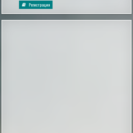
Регистрация
Капсулы с фекалиями против арахиса:
эксперимент показал, что аллергия больше
не приговор
Группа взрослых пациентов с подтвержденной
аллергией на арахис продемонстрировала
повышенную толерантность к аллергену после
приема капсул с фекальной микробиотой.
Исследование, результаты которого опубликованы в
журнале Science Translational Medicine, предполагает,
что коррекция кишечного микробиома может стать
перспективным направлением в тера...
|
pravda.ru
2 hours ago
Воссоздан скелет гигантского древнего
крокодила, который охотился на
динозавров