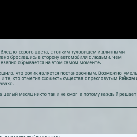
е бледно-серого цвета, с тонким туловищем и длинными
сивно бросившись в сторону автомобиля с людьми. Чем
 внезапно обрывается на этом самом моменте.
ешило, что ролик является постановочным. Возможно, умел
и те, кто отметил схожесть существа с пресловутым
Рэйком
авахо.
за целый месяц никто так и не смог, а потому каждый решает