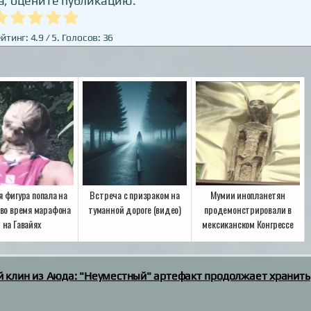
, оцените публикацию:
йтинг:
4.9
/ 5. Голосов:
36
 фигура попала на
Встреча с призраком на
Мумии инопланетян
 во время марафона
туманной дороге (видео)
продемонстрировали в
на Гавайях
мексиканском Конгрессе
клин из Аюда: "Неуместный" артефакт продолжает хранить