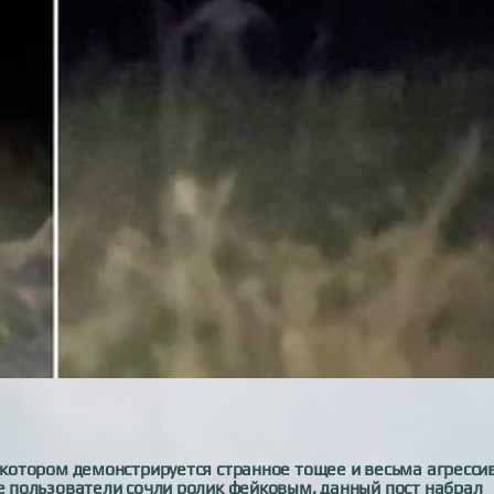
а котором демонстрируется странное тощее и весьма агресси
ие пользователи сочли ролик фейковым, данный пост набрал