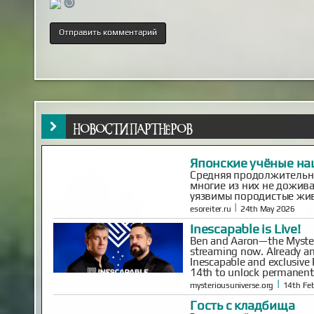
Японские учёные на
Средняя продолжительно
НОВОСТИ ПАРТНЁРОВ
многие из них не дожива
уязвимы породистые жи
|
esoreiter.ru
24th May 2026
Inescapable is Live!
Ben and Aaron—the Mysteri
streaming now. Already an
Inescapable and exclusive 
14th to unlock permanent 
|
mysteriousuniverse.org
14th Fe
Гость с кладбища
Этот случай произошел в
толпой отмечали Новый 
весело и громко, так ка
Вдоволь натанцевавшись
дома только к веч...