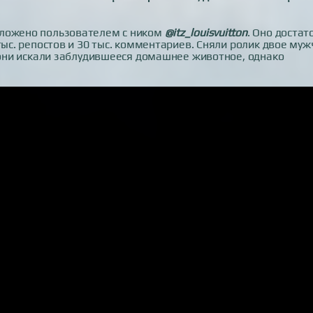
ыложено пользователем с ником
@itz_louisvuitton
. Оно достат
тыс. репостов и 30 тыс. комментариев. Сняли ролик двое муж
, они искали заблудившееся домашнее животное, однако