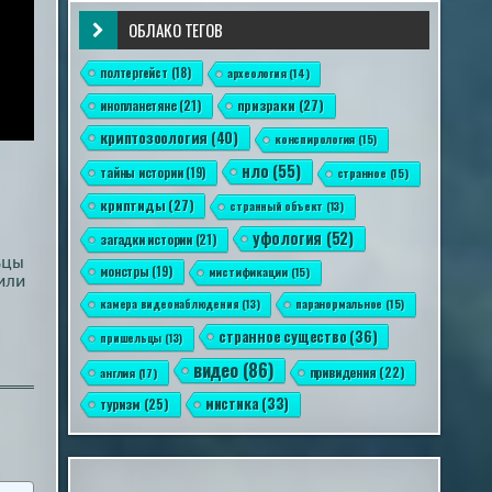
ОБЛАКО ТЕГОВ
полтергейст
(18)
археология
(14)
призраки
(27)
инопланетяне
(21)
криптозоология
(40)
конспирология
(15)
нло
(55)
тайны истории
(19)
странное
(15)
криптиды
(27)
странный объект
(13)
уфология
(52)
загадки истории
(21)
ьцы
монстры
(19)
мистификации
(15)
или
камера видеонаблюдения
(13)
паранормальное
(15)
странное существо
(36)
пришельцы
(13)
видео
(86)
привидения
(22)
англия
(17)
мистика
(33)
туризм
(25)