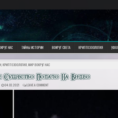
ОКРУГ НАС
ТАЙНЫ ИСТОРИИ
ВОКРУГ СВЕТА
КРИПТОЗООЛОГИЯ
УФО
И
,
КРИПТОЗООЛОГИЯ
,
МИР ВОКРУГ НАС
е Существо Попало На Видео
04.03.2021
LEAVE A COMMENT