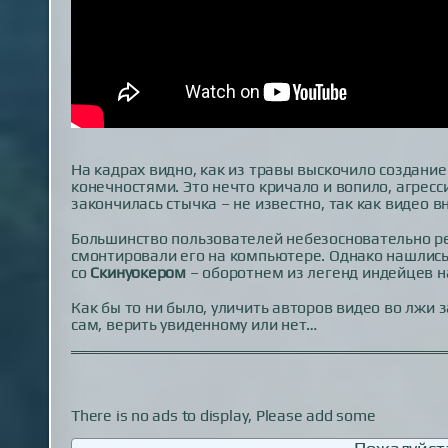
На кадрах видно, как из травы выскочило создани
конечностями. Это нечто кричало и вопило, агрес
закончилась стычка – не известно, так как видео
Большинство пользователей небезосновательно р
смонтировали его на компьютере. Однако нашлись 
со
Скинуокером
– оборотнем из легенд индейцев н
Как бы то ни было, уличить авторов видео во лжи 
сам, верить увиденному или нет…
There is no ads to display, Please add some