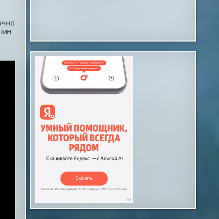
очно
чин