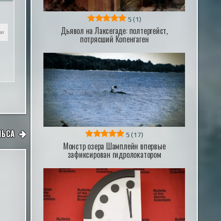
5
(1)
Дьявол на Лаксегаде: полтергейст,
ли
потрясший Копенгаген
ЛЬСА
5
(17)
Монстр озера Шамплейн впервые
зафиксирован гидролокатором