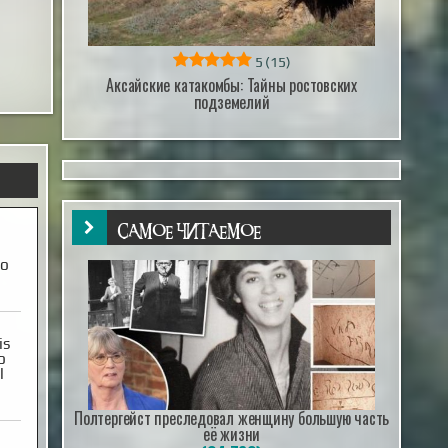
5
(15)
Аксайские катакомбы: Тайны ростовских
подземелий
но
САМОЕ ЧИТАЕМОЕ
is
o
l
и
Полтергейст преследовал женщину большую часть
её жизни