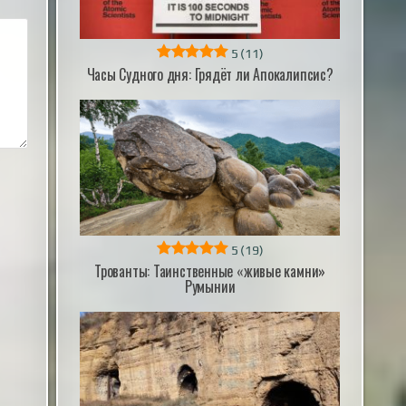
5
(11)
Часы Судного дня: Грядёт ли Апокалипсис?
5
(19)
Трованты: Таинственные «живые камни»
Румынии