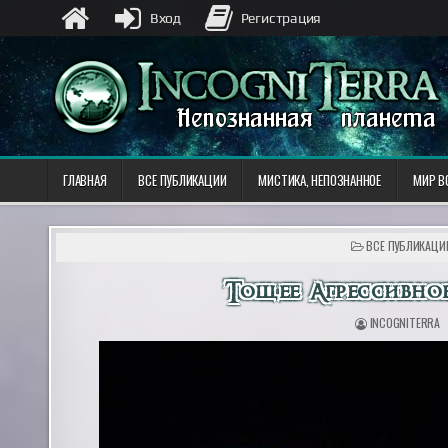
Вход
Регистрация
ГЛАВНАЯ
ВСЕ ПУБЛИКАЦИИ
МИСТИКА, НЕПОЗНАННОЕ
МИР В
ОПУБЛИКОВАНО
ВСЕ ПУБЛИКАЦИ
В
Тощее Агрессивно
INCOGNITERRA