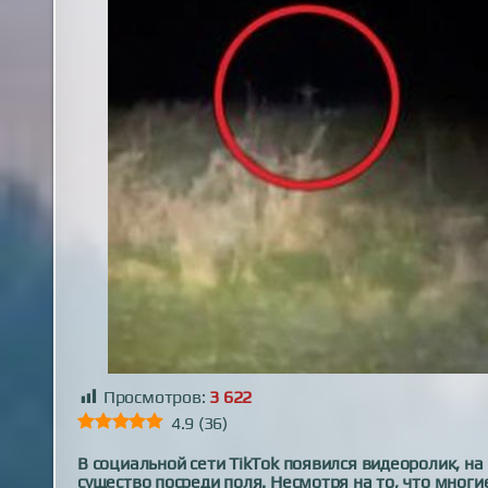
Просмотров:
3 622
4.9
(
36
)
В социальной сети TikTok появился видеоролик, н
существо посреди поля. Несмотря на то, что мног