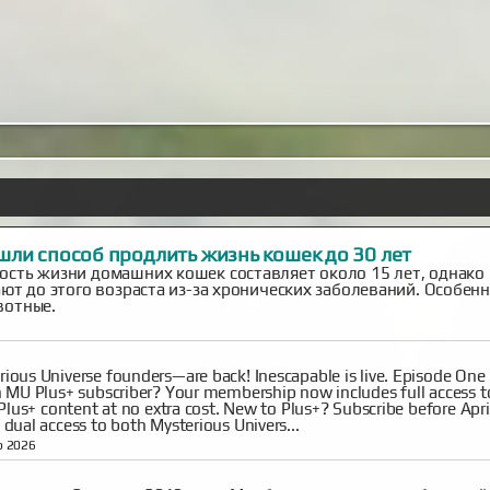
шли способ продлить жизнь кошек до 30 лет
сть жизни домашних кошек составляет около 15 лет, однако
ют до этого возраста из-за хронических заболеваний. Особен
вотные.
ous Universe founders—are back! Inescapable is live. Episode One 
 MU Plus+ subscriber? Your membership now includes full access t
Plus+ content at no extra cost. New to Plus+? Subscribe before Apri
dual access to both Mysterious Univers...
b 2026
 ночь на 2 января 2010 года. Мы, будучи студентами, большой
год на даче одногруппника в дальнем Подмосковье. Отмечал
к зимой на дачи никто не ездил, и в поселке мы были одни.
 и напускавшись салютов накануне, 1 января мы вылезли из