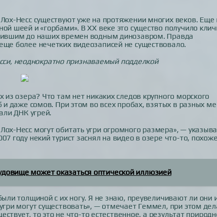
 Лох-Несс существуют уже на протяжении многих веков. Еще 
ой шеей и «горбами». В ХХ веке это существо получило клич
ожившим до наших времен водным динозавром. Правда
еще более нечетких видеозаписей не существовало.
сси, неоднократно признаваемый подделкой
х из озера? Что там нет никаких следов крупного морского
б и даже сомов. При этом во всех пробах, взятых в разных ме
али ДНК угрей.
Лох-Несс могут обитать угри огромного размера», — указыв
07 году некий турист заснял на видео в озере что-то, похож
удовище может оказаться оптической иллюзией
были толщиной с их ногу. Я не знаю, преувеличивают ли они 
 угри могут существовать», — отмечает Геммел, при этом дел
ществует, то это не что-то естественное, а результат природ