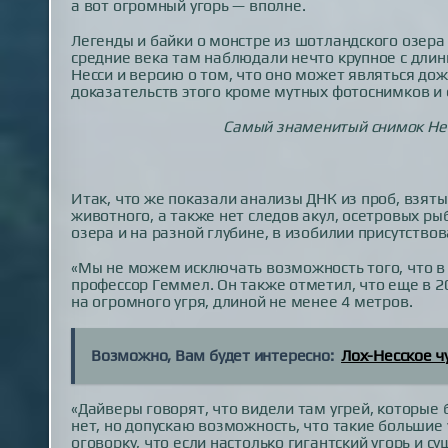
а вот огромный угорь — вполне.
Легенды и байки о монстре из шотландского озера
средние века там наблюдали нечто крупное с длинн
Несси и версию о том, что оно может являться д
доказательств этого кроме мутных фотоснимков и 
Самый знаменитый снимок Не
Итак, что же показали анализы ДНК из проб, взяты
животного, а также нет следов акул, осетровых ры
озера и на разной глубине, в изобилии присутствов
«Мы не можем исключать возможность того, что в 
профессор Геммел. Он также отметил, что еще в 20
на огромного угря, длиной не менее 4 метров.
Возможно, Вам будет интересно:
Лох-Несское ч
«Дайверы говорят, что видели там угрей, которые 
нет, но допускаю возможность, что такие большие
оговорку, что если настолько гигантский угорь и су