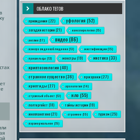
ОБЛАКО ТЕГОВ
в
ку
уфология
(52)
привидения
(22)
загадки истории
(21)
конспирология
(15)
видео
(86)
англия
(17)
камера видеонаблюдения
(13)
мистификации
(15)
мистика
(33)
монстры
(19)
пришельцы
(13)
стах
криптозоология
(40)
странное существо
(36)
призраки
(27)
ает
криптиды
(27)
археология
(14)
ее
нло
(55)
странный объект
(13)
полтергейст
(18)
тайны истории
(19)
инопланетяне
(21)
туризм
(25)
странное
(15)
паранормальное
(15)
или
ая
ной