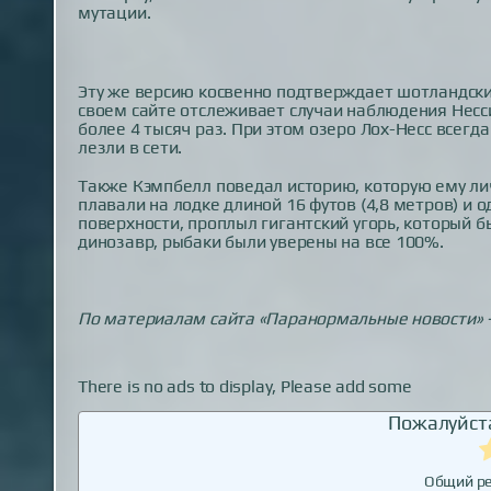
мутации.
Эту же версию косвенно подтверждает шотландски
своем сайте отслеживает случаи наблюдения Несси 
более 4 тысяч раз. При этом озеро Лох-Несс всегд
лезли в сети.
Также Кэмпбелл поведал историю, которую ему лич
плавали на лодке длиной 16 футов (4,8 метров) и 
поверхности, проплыл гигантский угорь, который бы
динозавр, рыбаки были уверены на все 100%.
По материалам сайта «Паранормальные новости» —
There is no ads to display, Please add some
Пожалуйста
Общий ре