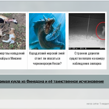
жертвы нападений
Карадагский морской змей:
Странное двуногое
кабры в Мексике
стоит ли опасаться
существо попало на камеру
черноморскую Несси?
наблюдения зоопарка
имая кукла из Финедона и её таинственное исчезновение
не в сети 1 неде