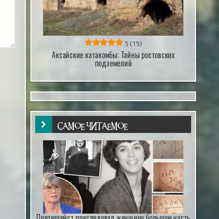
5
(15)
Аксайские катакомбы: Тайны ростовских
подземелий
САМОЕ ЧИТАЕМОЕ
Полтергейст преследовал женщину большую часть