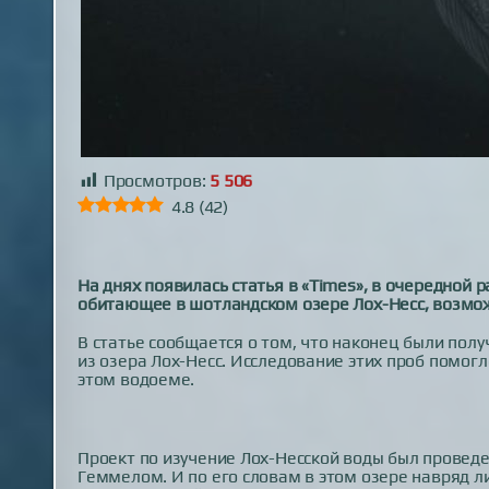
Просмотров:
5 506
4.8
(
42
)
На днях появилась статья в «Times», в очередной 
обитающее в шотландском озере Лох-Несс, возмож
В статье сообщается о том, что наконец были пол
из озера Лох-Несс. Исследование этих проб помог
этом водоеме.
Проект по изучение Лох-Несской воды был провед
Геммелом. И по его словам в этом озере навряд л