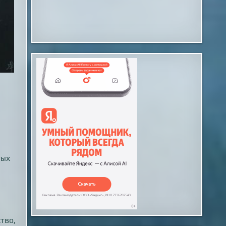
тых
тво,