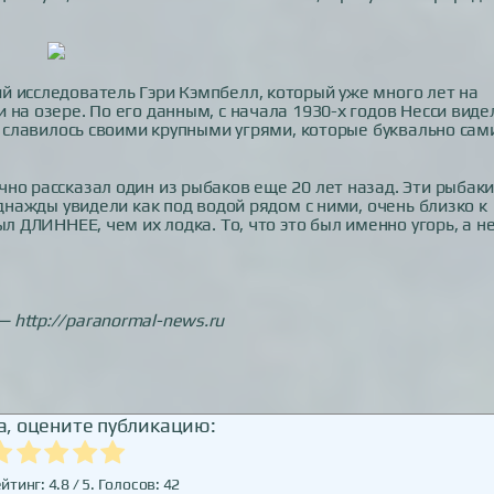
й исследователь Гэри Кэмпбелл, который уже много лет на
на озере. По его данным, с начала 1930-х годов Несси виде
а славилось своими крупными угрями, которые буквально сам
но рассказал один из рыбаков еще 20 лет назад. Эти рыбак
однажды увидели как под водой рядом с ними, очень близко к
л ДЛИННЕЕ, чем их лодка. То, что это был именно угорь, а н
 http://paranormal-news.ru
, оцените публикацию:
йтинг:
4.8
/ 5. Голосов:
42