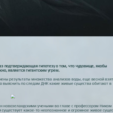
раз подтверждающая гипотезу о том, что чудовище, якобы
но, является гигантским угрем.
учены результаты множества анализов воды, еще весной взя
ло выяснить по следам ДНК какие живые существа обитают в
ен новозеландскими учеными во главе с профессором Ником
и существует какое-то неопознанное и огромное живое сущес