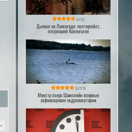
5
(1)
Дьявол на Лаксегаде: полтергейст,
потрясший Копенгаген
5
(17)
Монстр озера Шамплейн впервые
зафиксирован гидролокатором
ля