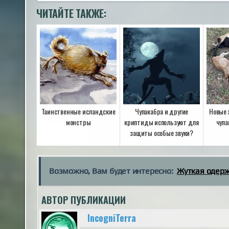
ЧИТАЙТЕ ТАКЖЕ:
Таинственные исландские
Чупакабра и другие
Новые 
монстры
криптиды используют для
чупа
защиты особые звуки?
Возможно, Вам будет интересно:
Жуткая одерж
АВТОР ПУБЛИКАЦИИ
IncogniTerra