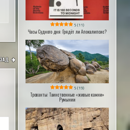
5
(11)
Часы Судного дня: Грядёт ли Апокалипсис?
АЗАД
5
(19)
Трованты: Таинственные «живые камни»
Румынии