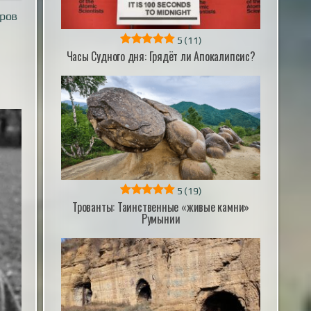
еров
5
(11)
Часы Судного дня: Грядёт ли Апокалипсис?
5
(19)
Трованты: Таинственные «живые камни»
Румынии