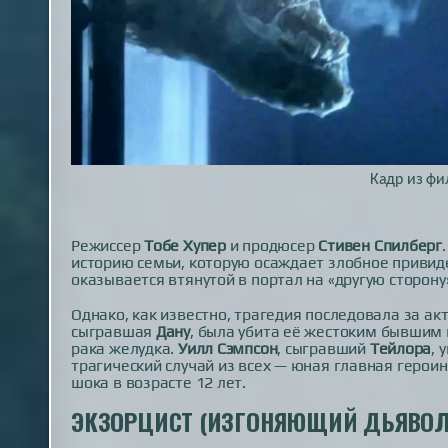
Кадр из ф
Режиссер
Тобе Хупер
и продюсер
Стивен Спилберг
историю семьи, которую осаждает злобное привиде
оказывается втянутой в портал на «другую сторону
Однако, как известно, трагедия последовала за ак
сыгравшая
Дану
, была убита её жестоким бывшим
рака желудка.
Уилл Сэмпсон
, сыгравший
Тейлора
, 
трагический случай из всех — юная главная герои
шока в возрасте 12 лет.
ЭКЗОРЦИСТ (ИЗГОНЯЮЩИЙ ДЬЯВОЛА