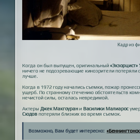
Кадр из 
Когда он был выпущен, оригинальный
«Экзорцист»
ничего не подозревающие кинозрители потеряли с
лучше.
Когда в 1972 году начались съемки, пожар пронес
ущерб. По странному стечению обстоятельств комн
нечистой силы, осталась невредимой.
Актеры
Джек Макгоуран
и
Василики Малиарос
умер
Сюдов
потеряли близких во время съемок.
Возможно, Вам будет интересно:
«Беннингтонск