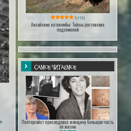
5
(15)
Аксайские катакомбы: Тайны ростовских
подземелий
САМОЕ ЧИТАЕМОЕ
й
Полтергейст преследовал женщину большую часть
в
её жизни