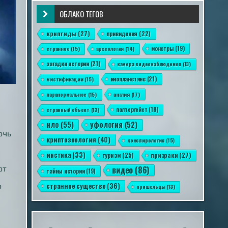
ОБЛАКО ТЕГОВ
криптиды
(27)
привидения
(22)
монстры
(19)
странное
(15)
археология
(14)
загадки истории
(21)
камера видеонаблюдения
(13)
инопланетяне
(21)
мистификации
(15)
англия
(17)
паранормальное
(15)
полтергейст
(18)
странный объект
(13)
нло
(55)
уфология
(52)
очь
криптозоология
(40)
конспирология
(15)
мистика
(33)
призраки
(27)
туризм
(25)
видео
(86)
от
тайны истории
(19)
странное существо
(36)
о
пришельцы
(13)