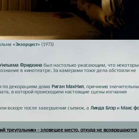
фильма
«Экзорцист»
(1973)
Уильяма Фридкина
был настолько ужасающим, что некоторы
ознание в кинотеатре. За камерами тоже дела обстояли не
ся по декорациям дома
Риган МакНил
, причинив значительн
ата, в которой происходили настоящие сцены изгнания
ли вскоре после завершения съемок, а
Линда Блэр
и
Макс ф
ий треугольник» - зловещее место, откуда не возвращаются