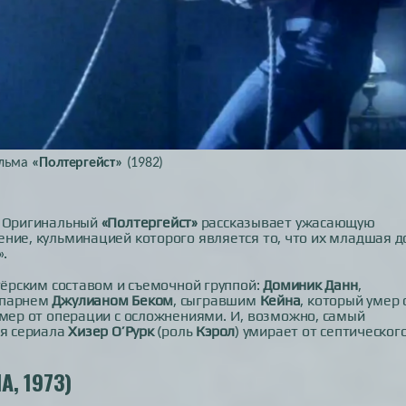
ильма
«Полтергейст»
(1982)
. Оригинальный
«Полтергейст»
рассказывает ужасающую
ние, кульминацией которого является то, что их младшая д
».
тёрским составом и съемочной группой:
Доминик Данн
,
 парнем
Джулианом Беком
, сыгравшим
Кейна
, который умер 
умер от операции с осложнениями. И, возможно, самый
ня сериала
Хизер О’Рурк
(роль
Кэрол
) умирает от септическог
, 1973)