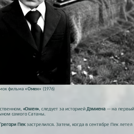
ёмок фильма
«Омен»
(1976)
ественном,
«Омен»
, следует за историей
Дэмиена
— на первы
ыном самого Сатаны.
Грегори Пек
застрелился. Затем, когда в сентябре Пек летел 