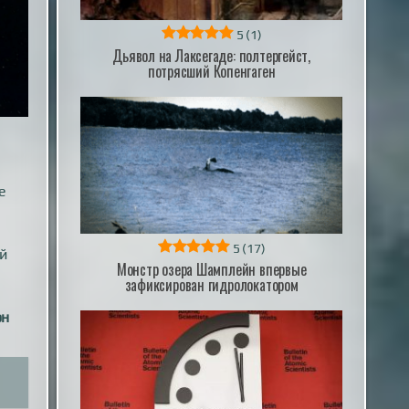
5
(1)
Дьявол на Лаксегаде: полтергейст,
потрясший Копенгаген
е
5
(17)
ый
Монстр озера Шамплейн впервые
зафиксирован гидролокатором
он