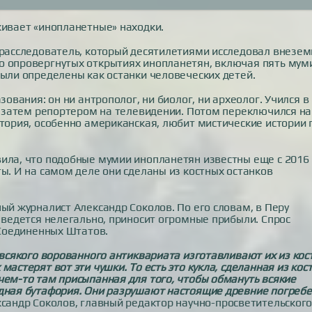
живает «инопланетные» находки.
т-расследователь, который десятилетиями исследовал внезе
о опровергнутых открытиях инопланетян, включая пять мум
были определены как останки человеческих детей.
зования: он ни антрополог, ни биолог, ни археолог. Учился в
 а затем репортером на телевидении. Потом переключился на
итория, особенно американская, любит мистические истории 
вила, что подобные мумии инопланетян известны еще с 2016
ы. И на самом деле они сделаны из костных останков
ый журналист Александр Соколов. По его словам, в Перу
с ведется нелегально, приносит огромные прибыли. Спрос
 Соединенных Штатов.
 всякого ворованного антиквариата изготавливают их из кос
астерят вот эти чушки. То есть это кукла, сделанная из кос
чем-то там присыпанная для того, чтобы обмануть всякие
идная бутафория. Они разрушают настоящие древние погребе
ександр Соколов, главный редактор научно-просветительског