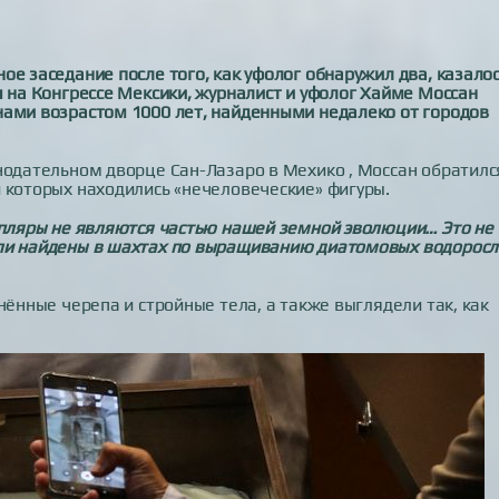
ое заседание после того, как уфолог обнаружил два, казало
я на Конгрессе Мексики, журналист и уфолог Хайме Моссан
нами возрастом 1000 лет, найденными недалеко от городов
нодательном дворце Сан-Лазаро в Мехико , Моссан обратилс
 которых находились «нечеловеческие» фигуры.
пляры не являются частью нашей земной эволюции… Это не
ыли найдены в шахтах по выращиванию диатомовых водоросл
нённые черепа и стройные тела, а также выглядели так, как