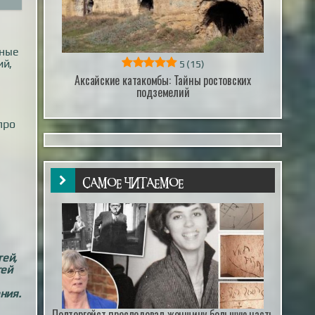
мные
ий,
5
(15)
Аксайские катакомбы: Тайны ростовских
подземелий
про
САМОЕ ЧИТАЕМОЕ
тей,
тей
ния.
о
Полтергейст преследовал женщину большую часть