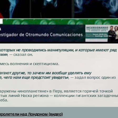
и которых не проводились манипуляции, и которые имеют ряд
ыми»
, — сказал он.
смесь волнения и скептицизма.
агают другие, то зачем им вообще уделять ему
е, чего нам еще предстоит увидеть»
, — задал вопрос один из
наружены «инопланетяне» в Перу, является горячей точкой
тых линий Наска региона — коллекции гигантских загадочны
еба.
ролетели над Лондоном (видео)