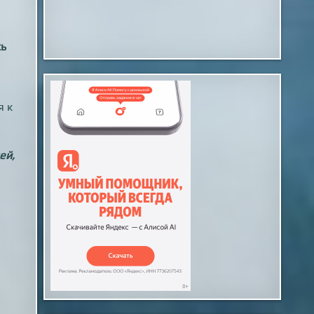
сь
я к
ей,