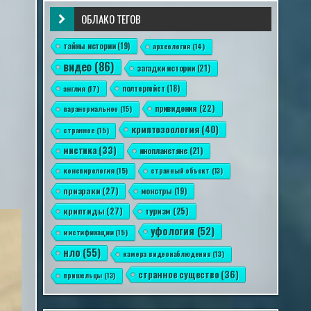
ОБЛАКО ТЕГОВ
тайны истории
(19)
археология
(14)
видео
(86)
загадки истории
(21)
англия
(17)
полтергейст
(18)
привидения
(22)
паранормальное
(15)
криптозоология
(40)
странное
(15)
мистика
(33)
инопланетяне
(21)
конспирология
(15)
странный объект
(13)
призраки
(27)
монстры
(19)
криптиды
(27)
туризм
(25)
уфология
(52)
мистификации
(15)
нло
(55)
камера видеонаблюдения
(13)
странное существо
(36)
пришельцы
(13)