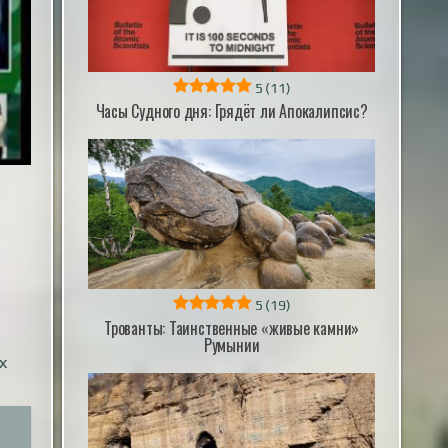
5
(11)
Часы Судного дня: Грядёт ли Апокалипсис?
5
(19)
Трованты: Таинственные «живые камни»
Румынии
х