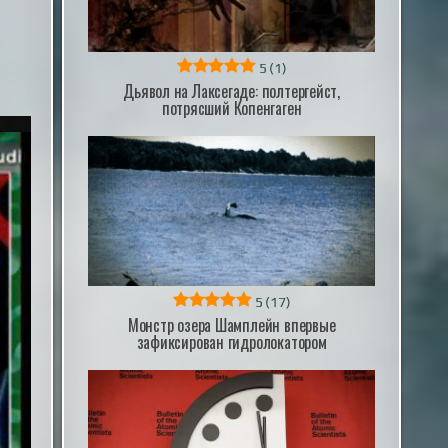
5
(1)
Дьявол на Лаксегаде: полтергейст,
потрясший Копенгаген
5
(17)
Монстр озера Шамплейн впервые
зафиксирован гидролокатором