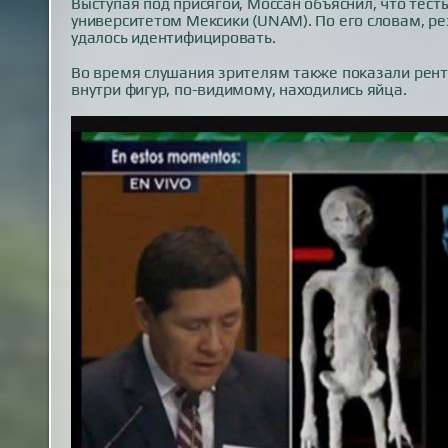
Выступая под присягой, Моссан объяснил, что те
университетом Мексики (UNAM). По его словам, ре
удалось идентифицировать.
Во время слушания зрителям также показали рентг
внутри фигур, по-видимому, находились яйца.