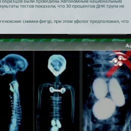
сты образцов были проведены Автономным национальным
зультаты тестов показали, что 30 процентов ДНК трупа не
еновские снимки фигур, при этом уфолог предположил, что