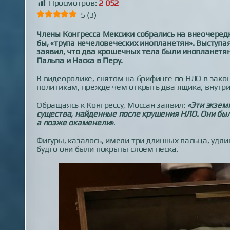
Просмотров:
2 052
5
(
3
)
Члены Конгресса Мексики собрались на внеочередн
бы, «трупа нечеловеческих инопланетян». Выступа
заявил, что два крошечных тела были инопланетя
Пальпа и Наска в Перу.
В видеоролике, снятом на брифинге по НЛО в зако
политикам, прежде чем открыть два ящика, внутри
Обращаясь к Конгрессу, Моссан заявил:
«Эти экзем
существа, найденные после крушения НЛО. Они б
а позже окаменели»
.
Фигуры, казалось, имели три длинных пальца, удли
будто они были покрыты слоем песка.