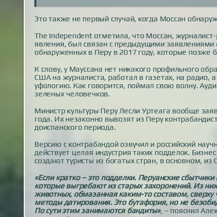
Это также не первый случай, когда Моссан обнару
The Independent отметила, что Моссан, журналис
явления, был связан с предыдущими заявлениями 
обнаруженных в Перу в 2017 году, которые позже 
К слову, у Мауссана нет никакого профильного обра
США на журналиста, работал в газетах, на радио,
уфологию. Как говорится, поймал свою волну. Ауд
зеленых человечков.
Министр культуры Перу Лесли Уртеага вообще зая
года. Их незаконно вывозят из Перу контрабандист
доиспанского периода.
Версию с контрабандой озвучил и российский научн
действует целая индустрия таких подделок. Бизне
создают туристы из богатых стран, в основном, из
«Если кратко – это подделки. Перуанские сбытчики
которые выгребают из старых захоронений. Из них м
животных, обмазанная каким-то составом, сверху 
методы датирования. Это бутафория, но не безоб
По сути этим занимаются бандиты»
, – пояснил Ал