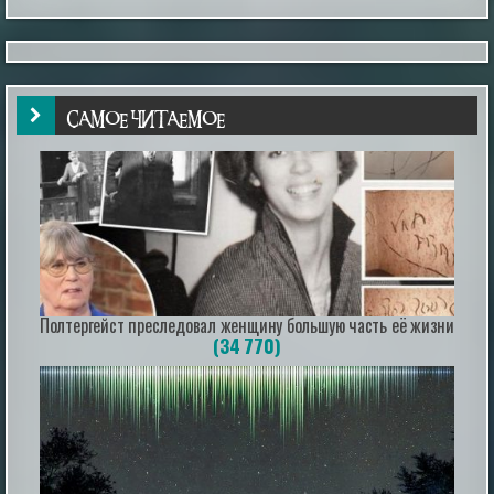
интенсивном взбивании, что создает эффект
пористой сдобы. Использов...
|
pravda.ru
2 hours ago
САМОЕ ЧИТАЕМОЕ
Terafab: как будет выглядеть крупнейшая
фабрика чипов в мире
Terafab: как будет выглядеть крупнейшая фабрика
чипов в мире
|
naked-science.ru
3 hours ago
Полтергейст преследовал женщину большую часть её жизни
(34 770)
Запрещённая древняя книга упоминает
падших ангелов, заточённых в Антарктиде
Загадочная книга, исключенная из большинства