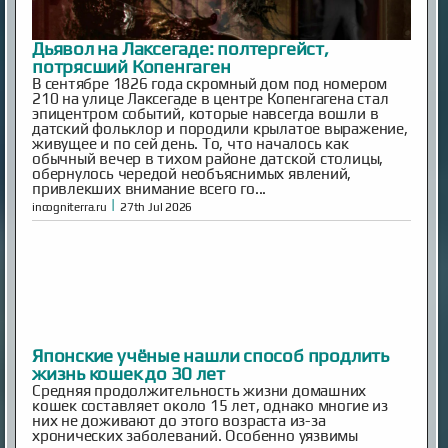
Дьявол на Лаксегаде: полтергейст,
потрясший Копенгаген
В сентябре 1826 года скромный дом под номером
210 на улице Лаксегаде в центре Копенгагена стал
эпицентром событий, которые навсегда вошли в
датский фольклор и породили крылатое выражение,
живущее и по сей день. То, что началось как
обычный вечер в тихом районе датской столицы,
обернулось чередой необъяснимых явлений,
привлекших внимание всего го...
|
incogniterra.ru
27th Jul 2026
Японские учёные нашли способ продлить
жизнь кошек до 30 лет
Средняя продолжительность жизни домашних
кошек составляет около 15 лет, однако многие из
них не доживают до этого возраста из-за
хронических заболеваний. Особенно уязвимы