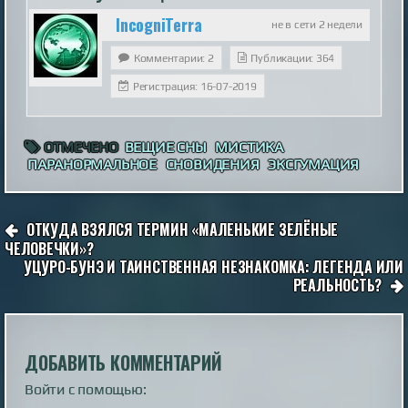
IncogniTerra
не в сети 2 недели
Комментарии: 2
Публикации: 364
Регистрация: 16-07-2019
ОТМЕЧЕНО
ВЕЩИЕ СНЫ
МИСТИКА
ПАРАНОРМАЛЬНОЕ
СНОВИДЕНИЯ
ЭКСГУМАЦИЯ
НАВИГАЦИЯ
ОТКУДА ВЗЯЛСЯ ТЕРМИН «МАЛЕНЬКИЕ ЗЕЛЁНЫЕ
ПО
ЧЕЛОВЕЧКИ»?
УЦУРО-БУНЭ И ТАИНСТВЕННАЯ НЕЗНАКОМКА: ЛЕГЕНДА ИЛИ
ЗАПИСЯМ
РЕАЛЬНОСТЬ?
ДОБАВИТЬ КОММЕНТАРИЙ
Войти с помощью: