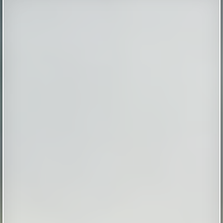
Этот случай произошел в ночь на 2 января 2010
года. Мы, будучи студентами, большой толпой
отмечали Новый год на даче одногруппника в
дальнем Подмосковье. Отмечали весело и громко,
так как зимой на дачи никто не ездил, и в поселке
мы были одни. Вдоволь натанцевавшись и
напускавшись салютов накануне, 1 января мы
вылезли из дома только к веч...
|
screepdveri.ru
20th Aug 2025
Как выглядел мужчина, живший в
Иерихоне 9 тысяч лет назад
Так называемый «иерихонский череп» был найден
британским археологом Кэтлин Кэньон в 1953 году
во время раскопок на территории города Иерихон
(сейчас — Западный берег реки Иордан, в то время —
Иордания). Упоминаемый в
Библии Иерихон считается одним из самых древних
поселений в мире, по оценкам археологов, люди
непрерывно живут в этих местах на уж...
|
xistory.ru
20th Mar 2025