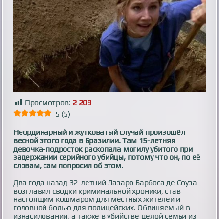
Просмотров:
2 209
5
(
5
)
Неординарный и жутковатый случай произошёл
весной этого года в Бразилии. Там 15-летняя
девочка-подросток раскопала могилу убитого при
задержании серийного убийцы, потому что он, по её
словам, сам попросил об этом.
Два года назад 32-летний Лазаро Барбоса де Соуза
возглавил сводки криминальной хроники, став
настоящим кошмаром для местных жителей и
головной болью для полицейских. Обвиняемый в
изнасиловании, а также в убийстве целой семьи из