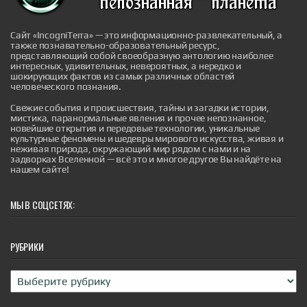
на реальной грядке. Нередко вместо обещанных
глянцевых плодов дачник получает горсть мелкой
кислой ягоды, а сами кусты выгорают под прямыми
лучами солнца или гниют от затяжных дождей.
Сайт «IncogniTerra» — это информационно-развлекательный, а
Успех в выращивании д...
также познавательно-образовательный ресурс,
|
представляющий собой своеобразную антологию наиболее
pravda.ru
2 hours ago
интересных, удивительных, невероятных, а нередко и
шокирующих фактов из самых различных областей
человеческого познания.
Свежие события и происшествия, тайны и загадки истории,
мистика, паранормальные явления и прочее непознанное,
новейшие открытия и передовые технологии, уникальные
культурные феномены и шедевры мирового искусства, живая и
неживая природа, окружающий мир рядом с нами и на
Воссоздан скелет гигантского древнего
задворках Вселенной — всё это и многое другое Вы найдёте на
нашем сайте!
крокодила, который охотился на
динозавров
Воссоздан скелет гигантского древнего крокодила,
МЫ В СОЦСЕТЯХ:
который охотился на динозавров
|
naked-science.ru
2 hours ago
РУБРИКИ
Рубрики