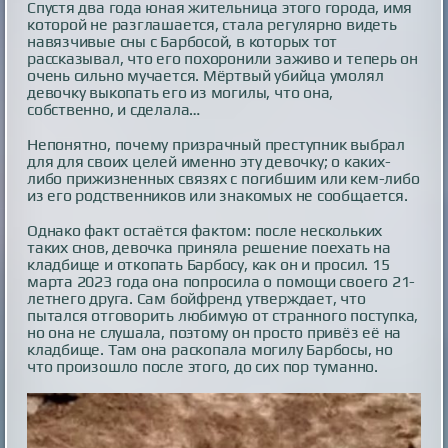
Спустя два года юная жительница этого города, имя
которой не разглашается, стала регулярно видеть
навязчивые сны с Барбосой, в которых тот
рассказывал, что его похоронили заживо и теперь он
очень сильно мучается. Мёртвый убийца умолял
девочку выкопать его из могилы, что она,
собственно, и сделала…
Непонятно, почему призрачный преступник выбрал
для для своих целей именно эту девочку; о каких-
либо прижизненных связях с погибшим или кем-либо
из его родственников или знакомых не сообщается.
Однако факт остаётся фактом: после нескольких
таких снов, девочка приняла решение поехать на
кладбище и откопать Барбосу, как он и просил. 15
марта 2023 года она попросила о помощи своего 21-
летнего друга. Сам бойфренд утверждает, что
пытался отговорить любимую от странного поступка,
но она не слушала, поэтому он просто привёз её на
кладбище. Там она раскопала могилу Барбосы, но
что произошло после этого, до сих пор туманно.