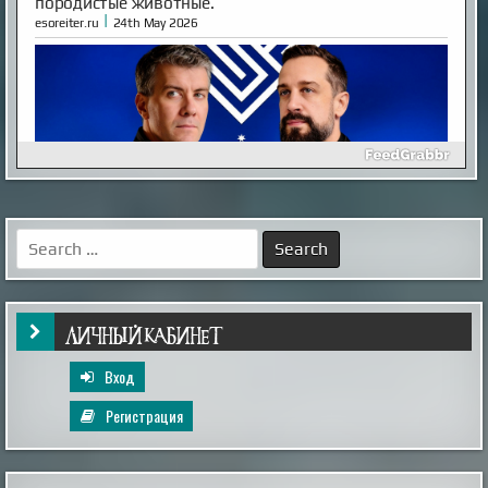
породистые животные.
|
esoreiter.ru
24th May 2026
Inescapable is Live!
Ben and Aaron—the Mysterious Universe founders—are
back! Inescapable is live. Episode One is streaming now.
Search
Already an MU Plus+ subscriber? Your membership now
for:
includes full access to Inescapable and exclusive Plus+
content at no extra cost. New to Plus+? Subscribe
before April 14th to unlock permanent dual access to
both Mysterious Univers...
|
mysteriousuniverse.org
14th Feb 2026
ЛИЧНЫЙ КАБИНЕТ
Вход
Регистрация
Гость с кладбища