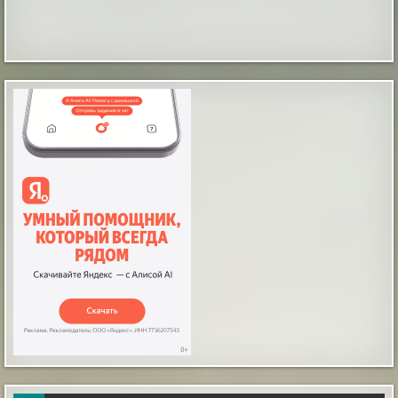
Локоны, которые оживают в движении:
бьюти-гид по самой стильной стрижке
сезона
Сложные геометрические формы в прическах
постепенно уступают место живым и подвижным
решениям. Главным признаком удачного образа
становится легкость, когда пряди ложатся
естественно без лишних усилий. Стрижка с мягкими
слоями оказалась тем самым универсальным
вариантом, который позволяет волосам сохранять
объем и форму даже без ежедневного испол...
|
pravda.ru
2 hours ago