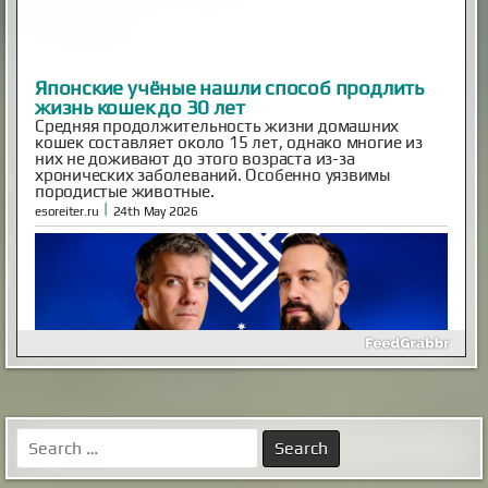
Inescapable is Live!
Ben and Aaron—the Mysterious Universe founders—are
back! Inescapable is live. Episode One is streaming now.
Already an MU Plus+ subscriber? Your membership now
includes full access to Inescapable and exclusive Plus+
content at no extra cost. New to Plus+? Subscribe
before April 14th to unlock permanent dual access to
both Mysterious Univers...
|
mysteriousuniverse.org
14th Feb 2026
Как выглядел мужчина, живший в
Search
Иерихоне 9 тысяч лет назад
for:
Так называемый «иерихонский череп» был найден
британским археологом Кэтлин Кэньон в 1953 году