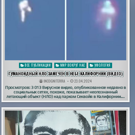
Опубликовано
ВСЕ ПУБЛИКАЦИИ
МИР ВОКРУГ НАС
УФОЛОГИЯ
в
ГУМАНОИДНЫЙ НЛО ЗАМЕЧЕН В НЕБЕ КАЛИФОРНИИ (ВИДЕО)
INCOGNITERRA
23.04.2024
Просмотров: 3 013 Вирусное видео, опубликованное недавно в
социальных сетях, похоже, показывает неопознанный
летающий объект (НЛО) над парком Секвойя в Калифорнии….