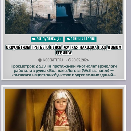
Опубликовано
ВСЕ ПУБЛИКАЦИИ
ТАЙНЫ ИСТОРИИ
в
ОККУЛЬТИЗМ ТРЕТЬЕГО РЕЙХА: ЖУТКАЯ НАХОДКА ПОД ДОМОМ
ГЕРИНГА
INCOGNITERRA
30.05.2024
Просмотров: 2 539 На протяжении многих лет археологи
работали в руинах Волчьего Логова (Wolfsschanze) —
комплекса нацистских бункеров и укрепленных зданий…