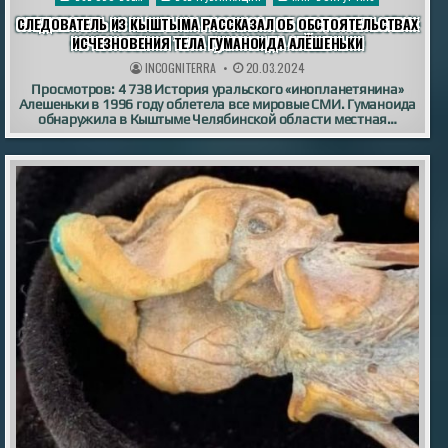
в
СЛЕДОВАТЕЛЬ ИЗ КЫШТЫМА РАССКАЗАЛ ОБ ОБСТОЯТЕЛЬСТВАХ
ИСЧЕЗНОВЕНИЯ ТЕЛА ГУМАНОИДА АЛЁШЕНЬКИ
INCOGNITERRA
20.03.2024
Просмотров: 4 738 История уральского «инопланетянина»
Алешеньки в 1996 году облетела все мировые СМИ. Гуманоида
обнаружила в Кыштыме Челябинской области местная…