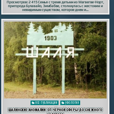
Просмотров: 2 415 Семья с тремя детьми из Магвегве-Норт,
пригорода Булавайо, Зимбабве, столкнулась с жестоким и
невидимым существом, которое днем ​​и…
Опубликовано
ВСЕ ПУБЛИКАЦИИ
УФОЛОГИЯ
в
ШАЛИНСКИЕ АНОМАЛИИ: ОТ ЧЁРНОЙ СФЕРЫ ДО СНЕЖНОГО