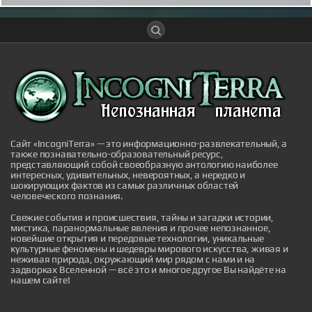
всего это происходит не из-за случайности, а из-за
нарушения баланса между консервантами и
микроорганизмами. Главный вопрос здесь
заключается в том, как создать среду, в которой
бактерии не смогут развиваться...
|
pravda.ru
51 minutes ago
Сайт «IncogniTerra» — это информационно-развлекательный, а
также познавательно-образовательный ресурс,
Цены на сырье в 2025 году: насколько
представляющий собой своеобразную антологию наиболее
прогнозы оказались далеки от реальности
интересных, удивительных, невероятных, а нередко и
шокирующих фактов из самых различных областей
Цены на сырье в 2025 году: насколько прогнозы
человеческого познания.
оказались далеки от реальности
|
naked-science.ru
1 hour ago
Свежие события и происшествия, тайны и загадки истории,
мистика, паранормальные явления и прочее непознанное,
новейшие открытия и передовые технологии, уникальные
культурные феномены и шедевры мирового искусства, живая и
неживая природа, окружающий мир рядом с нами и на
задворках Вселенной — всё это и многое другое Вы найдёте на
нашем сайте!