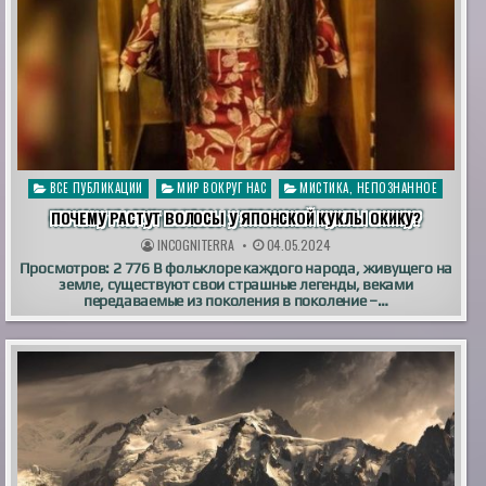
Опубликовано
ВСЕ ПУБЛИКАЦИИ
МИР ВОКРУГ НАС
МИСТИКА, НЕПОЗНАННОЕ
в
ПОЧЕМУ РАСТУТ ВОЛОСЫ У ЯПОНСКОЙ КУКЛЫ ОКИКУ?
INCOGNITERRA
04.05.2024
Просмотров: 2 776 В фольклоре каждого народа, живущего на
земле, существуют свои страшные легенды, веками
передаваемые из поколения в поколение –…