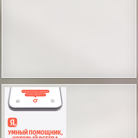
Оптики создали запутанные фотоны с
помощью солнечного света
Оптики создали запутанные фотоны с помощью
солнечного света
|
naked-science.ru
6 hours ago
Таинственные отпечатки босых детских ног
В магазине бытовой техники, что в городе Мендоса,
Аргентина, на Испанской улице, происходят
«паранормальные события», как их обозвали
местные журналисты. Вот уже какое-то время по
утрам и продавцы и покупатели замечают на полу
магазина отпечатки босых человеческих ног, как