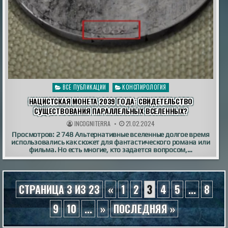
Опубликовано
ВСЕ ПУБЛИКАЦИИ
КОНСПИРОЛОГИЯ
в
НАЦИСТСКАЯ МОНЕТА 2039 ГОДА: СВИДЕТЕЛЬСТВО
СУЩЕСТВОВАНИЯ ПАРАЛЛЕЛЬНЫХ ВСЕЛЕННЫХ?
INCOGNITERRA
21.02.2024
Просмотров: 2 748 Альтернативные вселенные долгое время
использовались как сюжет для фантастического романа или
фильма. Но есть многие, кто задается вопросом,…
СТРАНИЦА 3 ИЗ 23
«
1
2
3
4
5
...
8
9
10
...
»
ПОСЛЕДНЯЯ »
Дьявол на Лаксегаде: полтергейст,