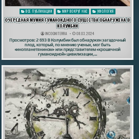
Опубликовано
ВСЕ ПУБЛИКАЦИИ
МИР ВОКРУГ НАС
УФОЛОГИЯ
в
ОЧЕРЕДНАЯ МУМИЯ ГУМАНОИДНОГО СУЩЕСТВА ОБНАРУЖЕНА В
КОЛУМБИИ
INCOGNITERRA
08.03.2024
Просмотров: 2 693 В Колумбии был обнаружен загадочный
плод, который, по мнению ученых, мог быть
«инопланетянином» или представителем «крошечной
гуманоидной» цивилизации,…