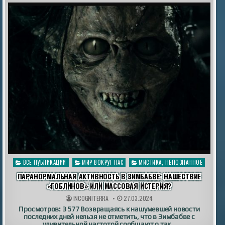
Опубликовано
ВСЕ ПУБЛИКАЦИИ
МИР ВОКРУГ НАС
МИСТИКА, НЕПОЗНАННОЕ
в
ПАРАНОРМАЛЬНАЯ АКТИВНОСТЬ В ЗИМБАБВЕ: НАШЕСТВИЕ
«ГОБЛИНОВ» ИЛИ МАССОВАЯ ИСТЕРИЯ?
INCOGNITERRA
27.03.2024
Просмотров: 3 577 Возвращаясь к нашумевшей новости
последних дней нельзя не отметить, что в Зимбабве с
удивительной частотой сообщают о так…