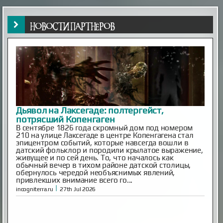
потрясший Копенгаген
В сентябре 1826 года скромный дом под номером
210 на улице Лаксегаде в центре Копенгагена стал
НОВОСТИ ПАРТНЁРОВ
эпицентром событий, которые навсегда вошли в
датский фольклор и породили крылатое выражение,
живущее и по сей день. То, что началось как
обычный вечер в тихом районе датской столицы,
обернулось чередой необъяснимых явлений,
привлекших внимание всего го...
|
incogniterra.ru
27th Jul 2026
Японские учёные нашли способ продлить
жизнь кошек до 30 лет
Средняя продолжительность жизни домашних
кошек составляет около 15 лет, однако многие из
них не доживают до этого возраста из-за
хронических заболеваний. Особенно уязвимы
породистые животные.
|
esoreiter.ru
24th May 2026