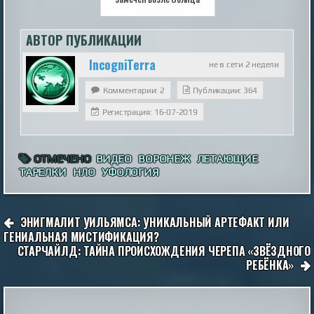
АВТОР ПУБЛИКАЦИИ
IncogniTerra
не в сети 2 недели
Комментарии: 2
Публикации: 364
Регистрация: 16-07-2019
ОТМЕЧЕНО
ВИДЕО
ВОРОНЕЖ
ЛЕТАЮЩИЕ
ТАРЕЛКИ
НЛО
УФОЛОГИЯ
НАВИГАЦИЯ
ЭНИГМАЛИТ УИЛЬЯМСА: УНИКАЛЬНЫЙ АРТЕФАКТ ИЛИ
ПО
ГЕНИАЛЬНАЯ МИСТИФИКАЦИЯ?
СТАРЧАЙЛД: ТАЙНА ПРОИСХОЖДЕНИЯ ЧЕРЕПА «ЗВЁЗДНОГО
ЗАПИСЯМ
РЕБЁНКА»