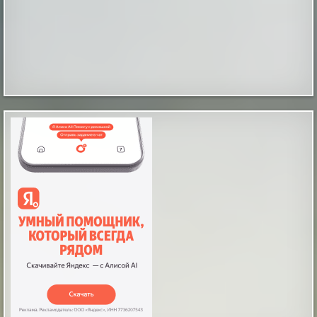
Пора забыть о сушилке посреди комнаты:
как один прибор экономит место, время и
нервы
Раскладные напольные сушилки, десятилетиями
загромождавшие квартиры, постепенно исчезают из
обихода. Привычка развешивать мокрое бельё в
жилых комнатах не только портит интерьер, но и
провоцирует рост влажности, что ведет к
появлению затхлого запаха и плесени. На смену им
пришли сушильные машины — устройства,
способные подготовить вещи к носке з...
|
pravda.ru
1 hour ago
В Армении открыли один из самых больших
дата-центров в Европе