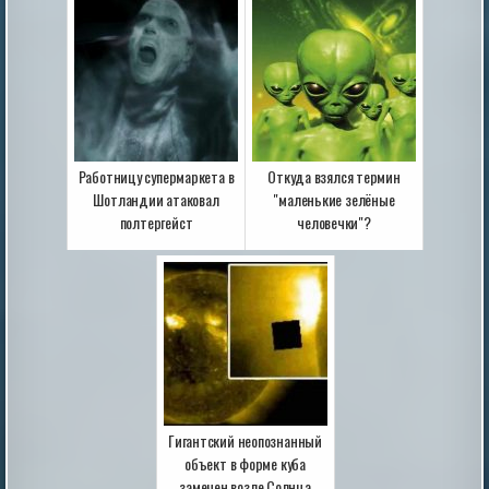
Работницу супермаркета в
Откуда взялся термин
Шотландии атаковал
"маленькие зелёные
полтергейст
человечки"?
Гигантский неопознанный
объект в форме куба
замечен возле Солнца