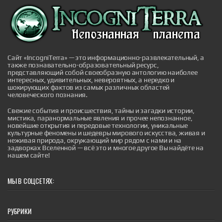
ловушкой, которая визуально утяжеляет бедра и
укорачивает ноги. Стилисты призывают отказаться
от жестких горизонтальных линий в пользу
"воздуха" и мягких драпировок. В этом материале:
Механика силуэта: почему полная заправка портит
вид Эффек...
|
pravda.ru
2 hours ago
Сайт «IncogniTerra» — это информационно-развлекательный, а
также познавательно-образовательный ресурс,
представляющий собой своеобразную антологию наиболее
интересных, удивительных, невероятных, а нередко и
шокирующих фактов из самых различных областей
человеческого познания.
Свежие события и происшествия, тайны и загадки истории,
мистика, паранормальные явления и прочее непознанное,
Этот десерт тает во рту, а не на кухне:
новейшие открытия и передовые технологии, уникальные
нежный торт "Капучино" без выпечки,
культурные феномены и шедевры мирового искусства, живая и
который готовится за 5 минут
неживая природа, окружающий мир рядом с нами и на
В жару духовка становится главным врагом на кухне,
задворках Вселенной — всё это и многое другое Вы найдёте на
но это не повод отказываться от сладкого. Торт
нашем сайте!
"Капучино" готовится без выпечки и требует всего
пять минут активного времени на замес основы.
Главный секрет успеха здесь кроется в
МЫ В СОЦСЕТЯХ:
температурном балансе: если соединить горячий
кофе с холодной сметаной слишком резко, текстура
расслоится. В этом ма...
|
pravda.ru
1 hour ago
РУБРИКИ