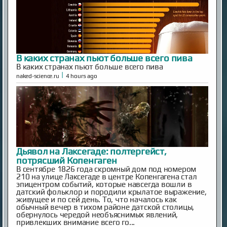
В каких странах пьют больше всего пива
В каких странах пьют больше всего пива
|
naked-science.ru
4 hours ago
Дьявол на Лаксегаде: полтергейст,
потрясший Копенгаген
В сентябре 1826 года скромный дом под номером
210 на улице Лаксегаде в центре Копенгагена стал
эпицентром событий, которые навсегда вошли в
датский фольклор и породили крылатое выражение,
живущее и по сей день. То, что началось как
обычный вечер в тихом районе датской столицы,
обернулось чередой необъяснимых явлений,
привлекших внимание всего го...