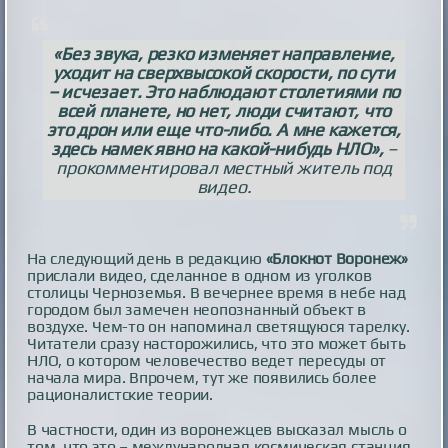
«Без звука, резко изменяет направление,
уходит на сверхвысокой скорости, по сути
– исчезает. Это наблюдают столетиями по
всей планете, но нет, люди считают, что
это дрон или еще что-либо. А мне кажется,
здесь намек явно на какой-нибудь НЛО»,
–
прокомментировал местный житель под
видео.
На следующий день в редакцию
«Блокнот Воронеж»
прислали видео, сделанное в одном из уголков
столицы Черноземья. В вечернее время в небе над
городом был замечен неопознанный объект в
воздухе. Чем-то он напоминал светящуюся тарелку.
Читатели сразу насторожились, что это может быть
НЛО, о котором человечество ведет пересуды от
начала мира. Впрочем, тут же появились более
рационалистские теории.
В частности, один из воронежцев высказал мысль о
том, что это – международная космическая станция