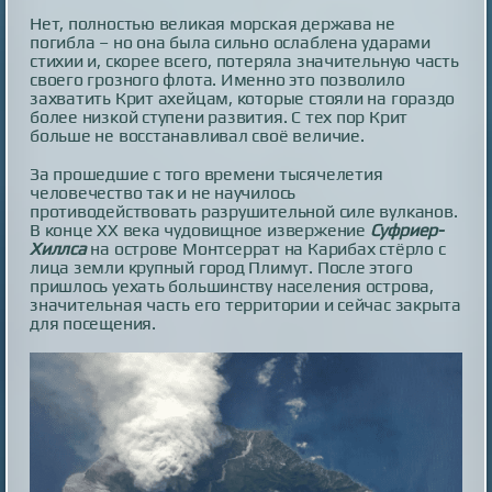
Нет, полностью великая морская держава не
погибла – но она была сильно ослаблена ударами
стихии и, скорее всего, потеряла значительную часть
своего грозного флота. Именно это позволило
захватить Крит ахейцам, которые стояли на гораздо
более низкой ступени развития. С тех пор Крит
больше не восстанавливал своё величие.
За прошедшие с того времени тысячелетия
человечество так и не научилось
противодействовать разрушительной силе вулканов.
В конце ХХ века чудовищное извержение
Суфриер-
Хиллса
на острове Монтсеррат на Карибах стёрло с
лица земли крупный город Плимут. После этого
пришлось уехать большинству населения острова,
значительная часть его территории и сейчас закрыта
для посещения.