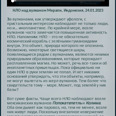
НЛО над вулканом Мерапи, Индонезия, 24.01.2023
З
а вулканами, как утверждают уфологи, с
пристальным интересом наблюдают не только люди,
но и… инопланетяне. По крайней мере, возле
вулканов часто замечается повышенная активность
НЛО. Напомним: НЛО – это не обязательно
космический корабль с зелёными гуманоидами
внутри. Это объект, природа которого не опознана.
Возможно, некоторые светящиеся шары,
появляющиеся рядом с вулканами, являются некими
природными образованиями, которые порождает
расплавленная магма. Но может, речь все-таки и об
инопланетных пришельцах. Пока официально ни
один НЛО в руки землян не попал. И нет никаких
оснований утверждать, что эти объекты, например,
не могут вылетать из жерл вулканов. Тем более что
свидетельств тому – море. Может, под землёй у них
базы?
Вот сухие факты. Чаще всего НЛО наблюдают возле
мексиканских вулканов
Попокатепетль
и
Колима
.
Оба они дымят как паровоз, но, тем не менее, возле
них живут люди. Поскольку внезапное извержение