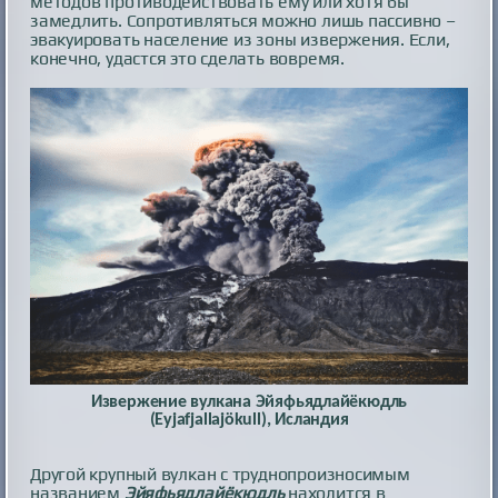
методов противодействовать ему или хотя бы
замедлить. Сопротивляться можно лишь пассивно –
эвакуировать население из зоны извержения. Если,
конечно, удастся это сделать вовремя.
Извержение вулкана Эйяфьядлайёкюдль
(Eyjafjallajökull), Исландия
Другой крупный вулкан с труднопроизносимым
названием
Эйяфьядлайёкюдль
находится в