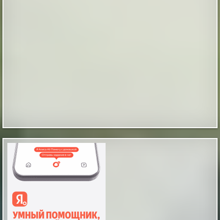
Таинственные отпечатки босых детских ног
В магазине бытовой техники, что в городе Мендоса,
Аргентина, на Испанской улице, происходят
«паранормальные события», как их обозвали
местные журналисты. Вот уже какое-то время по
утрам и продавцы и покупатели замечают на полу
магазина отпечатки босых человеческих ног, как
будто ступни были испачканы в черной грязи или
угольной пыли. По слова...
|
incogniterra.ru
25th Jul 2026
Звёзды не решают: наука развенчала миф о
совместимости знаков зодиака
В современном обществе астрология занимает
особое место: многие люди, особенно женщины,
склонны верить, что их личная жизнь и выбор
партнёра зависят от расположения звёзд.
|
esoreiter.ru
24th May 2026