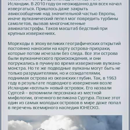
Исландии. В 2010 году он неожиданно для всех начал
извергаться. Пришлось даже закрыть
авиасообщения над значительной частью Европы,
иначе вулканический пепел мог повредить турбины
самолетов, вызвав многочисленные
авиакатастрофы. Таков масштаб бедствий при
крупных извержениях.
Мореходы в эпоху великих географических открытий
постоянно наносили на карту острова-призраки,
которые потом исчезали без следа. Все эти острова
были вулканического происхождения, и они
погружались в пучину во время извержения вулкана-
монстра. Но те же подводные вулканы могут быть не
только разрушителями, но и созидателями,
поднимая острова из океанских глубин. Так, в 1963
году в результате подводного извержения возле
Исландии «всплыл» новый островок. Его назвали
Суртсей – вспомнили персонажа из местной
мифологии, огненного великана Суртура. Позже этот
один из самых молодых островов в мире даже попал
в перечень всемирного наследия ЮНЕСКО.