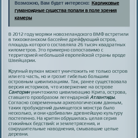
Возможно, Вам будет интересно:
Карликовые
гуманоидные существа попали в поле зрения
камеры
В 2012 году моряки новозеландского ВМФ встретили
в тихоокеанском бассейне дрейфующий остров,
площадь которого составляла 26 тысяч квадратных
километров. Это примерно сопоставимо с
территорией небольшой европейской страны вроде
Швейцарии.
К
рупный вулкан может уничтожить не только остров
или его часть, но и грозит гибелью большим
островным цивилизациям. Так, ранее существовала
версия историков, что извержение на острове
Санторин
уничтожило цивилизацию Крита, острова,
ставшего прообразом легендарной
Атлантиды
.
Согласно современным археологическим данным,
таких пробуждений дымящегося монстра было
несколько, и они «добивали» древнейшую культуру
постепенно. На критян обрушилась целая серия
стихийных бедствий: и землетрясения, и
сокрушительные наводнения, смывавшие целые
деревни.