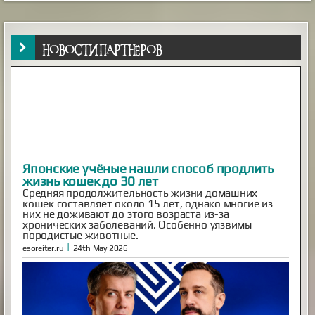
НОВОСТИ ПАРТНЁРОВ
Inescapable is Live!
Ben and Aaron—the Mysterious Universe founders—are
back! Inescapable is live. Episode One is streaming now.
Already an MU Plus+ subscriber? Your membership now
includes full access to Inescapable and exclusive Plus+
content at no extra cost. New to Plus+? Subscribe
before April 14th to unlock permanent dual access to
both Mysterious Univers...
|
mysteriousuniverse.org
14th Feb 2026