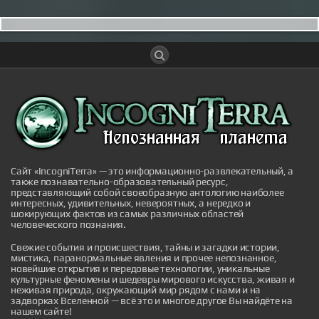
Дьявол на Лаксегаде: полтергейст,
потрясший Копенгаген
В сентябре 1826 года скромный дом под номером
210 на улице Лаксегаде в центре Копенгагена стал
эпицентром событий, которые навсегда вошли в
датский фольклор и породили крылатое выражение,
живущее и по сей день. То, что началось как
обычный вечер в тихом районе датской столицы,
обернулось чередой необъяснимых явлений,
Сайт «IncogniTerra» — это информационно-развлекательный, а
привлекших внимание всего го...
также познавательно-образовательный ресурс,
|
incogniterra.ru
27th Jul 2026
представляющий собой своеобразную антологию наиболее
интересных, удивительных, невероятных, а нередко и
шокирующих фактов из самых различных областей
человеческого познания.
Свежие события и происшествия, тайны и загадки истории,
мистика, паранормальные явления и прочее непознанное,
новейшие открытия и передовые технологии, уникальные
культурные феномены и шедевры мирового искусства, живая и
неживая природа, окружающий мир рядом с нами и на
Японские учёные нашли способ продлить
задворках Вселенной — всё это и многое другое Вы найдёте на
жизнь кошек до 30 лет
нашем сайте!