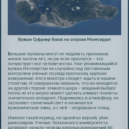
Вулкан Суфриер-Хиллс на острове Монтсеррат
Б
ольшие вулканы могут не подавать признаков
жизни тысячи лет, но уж если проснутся – это
почувствует все человечество. Уже упоминавшийся
вулкан Йеллоустон не случайно под постоянным
контролем ученых: по ряду прогнозов, крупное
извержение этого монстра следует ждать в нашем
столетии. И совершенно неважно, что он находится
на другой стороне земного шара – мощный выброс
пепла из его жерла может сделать климат планеты
значительно холоднее. Поднимаясь в атмосферу, он
заслоняет солнечный свет и начинается
вулканическая зима, а с ней – неурожаи и голод.
Именно такой период, по одной из версий, убил
динозавров. Ученые Лозаннского университета
датируют начало череды крупных извержений 66