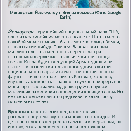
Мегавулкан Йеллоустоун. Вид из космоса (Фото Google
Earth)
Йеллоустон
– крупнейший национальный парк США,
одно из красивейших мест на планете. Но это место
в любой момент может быть сметено с лица Земли,
словно какие-нибудь Помпеи. За два с лишним
миллиона лет эта местность перенесла три
страшных извержения – фактически три «конца
света». Когда будет следующий Армагеддон и не
станет ли он действительно последним в жизни
национального парка и всей его многочисленной
фауны – точно не знает никто. Расплав, конечно,
изучают, активность страшного вулкана непрерывно
мониторят специалисты, держа руку на пульсе
малейших изменений в поведении кипящей лавы. Но
не ясно, поможет ли это предсказать катастрофу,
скорее всего — нет.
В
улканы хранят в своих недрах не только
расплавленную магму, но и множество загадок. И
дело не только в непредсказуемости извержения, но
и в том, что у человечества пока нет никаких