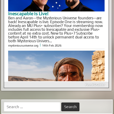
Как выглядел мужчина, живший в
Иерихоне 9 тысяч лет назад
Так называемый «иерихонский череп» был найден
британским археологом Кэтлин Кэньон в 1953 году
во время раскопок на территории города Иерихон
(сейчас — Западный берег реки Иордан, в то время —
Иордания). Упоминаемый в
Библии Иерихон считается одним из самых древних
поселений в мире, по оценкам археологов, люди
непрерывно живут в этих местах на уж...
|
xistory.ru
20th Mar 2025
Осень перевернет гардероб с ног на голову:
7 цветов, которые будут повсюду в 2026
Search
году
for:
Осенний гардероб 2026 года отказывается от
привычной меланхолии в пользу сложных цветовых