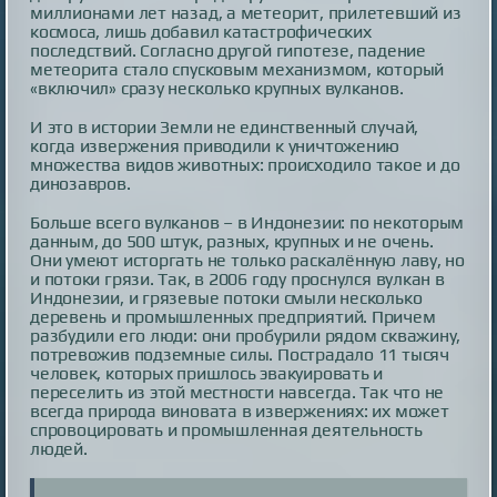
миллионами лет назад, а метеорит, прилетевший из
космоса, лишь добавил катастрофических
последствий. Согласно другой гипотезе, падение
метеорита стало спусковым механизмом, который
«включил» сразу несколько крупных вулканов.
И это в истории Земли не единственный случай,
когда извержения приводили к уничтожению
множества видов животных: происходило такое и до
динозавров.
Больше всего вулканов – в Индонезии: по некоторым
данным, до 500 штук, разных, крупных и не очень.
Они умеют исторгать не только раскалённую лаву, но
и потоки грязи. Так, в 2006 году проснулся вулкан в
Индонезии, и грязевые потоки смыли несколько
деревень и промышленных предприятий. Причем
разбудили его люди: они пробурили рядом скважину,
потревожив подземные силы. Пострадало 11 тысяч
человек, которых пришлось эвакуировать и
переселить из этой местности навсегда. Так что не
всегда природа виновата в извержениях: их может
спровоцировать и промышленная деятельность
людей.