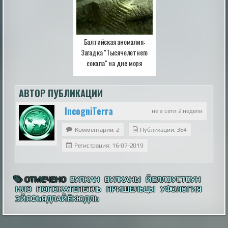
Балтийская аномалия:
Загадка "Тысячелетнего
сокола" на дне моря
АВТОР ПУБЛИКАЦИИ
IncogniTerra
не в сети 2 недели
Комментарии: 2
Публикации: 364
Регистрация: 16-07-2019
ОТМЕЧЕНО
ВУЛКАН
ВУЛКАНЫ
ЙЕЛЛОУСТОУН
НЛО
ПОПОКАТЕПЕТЛЬ
ПРИШЕЛЬЦЫ
УФОЛОГИЯ
ЭЙЯФЬЯДЛАЙЁКЮДЛЬ