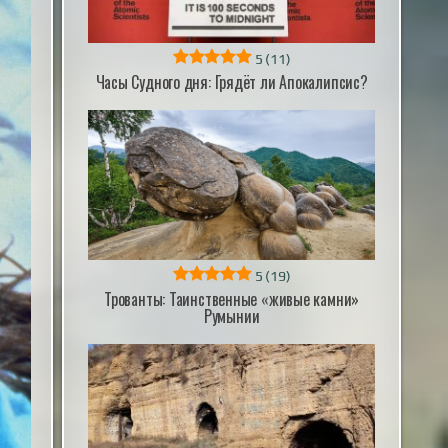
5
(11)
Часы Судного дня: Грядёт ли Апокалипсис?
5
(19)
Трованты: Таинственные «живые камни»
Румынии