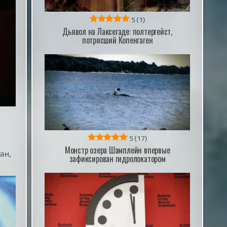
5
(1)
Дьявол на Лаксегаде: полтергейст,
потрясший Копенгаген
5
(17)
Монстр озера Шамплейн впервые
ан,
зафиксирован гидролокатором