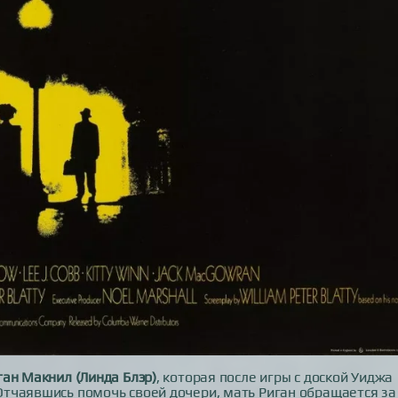
ган Макнил (Линда Блэр)
, которая после игры с доской Уиджа
тчаявшись помочь своей дочери, мать Риган обращается за