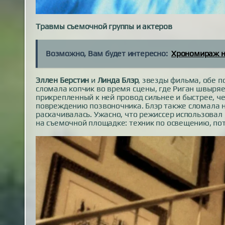
Травмы съемочной группы и актеров
Возможно, Вам будет интересно:
Хрономираж н
Эллен Берстин
и
Линда Блэр
, звезды фильма, обе 
сломала копчик во время сцены, где Риган швыряе
прикрепленный к ней провод сильнее и быстрее, ч
повреждению позвоночника. Блэр также сломала н
раскачивалась. Ужасно, что режиссер использовал
на съемочной площадке: техник по освещению, по