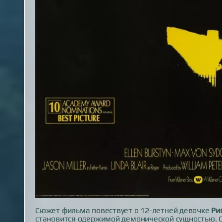
Сюжет фильма повествует о 12-летней девочке
Ри
становится одержимой демонической сущностью. О