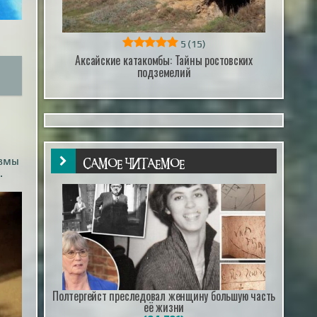
5
(15)
Аксайские катакомбы: Тайны ростовских
подземелий
авмы
САМОЕ ЧИТАЕМОЕ
.
Полтергейст преследовал женщину большую часть
её жизни