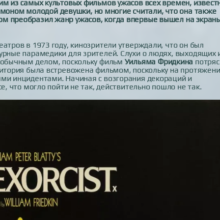
ним из самых культовых фильмов ужасов всех времен, извес
ном молодой девушки, но многие считали, что она также
ом преобразил жанр ужасов, когда впервые вышел на экран
атров в 1973 году, кинозрители утверждали, что он был
урные парамедики для зрителей. Слухи о людях, выходящих 
и обычным делом, поскольку фильм
Уильяма Фридкина
потряс
удитория была встревожена фильмом, поскольку на протяжен
ыми инцидентами. Начиная с возгорания декораций и
е, что могло пойти не так, действительно пошло не так.