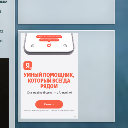
тным
ы
из
ии