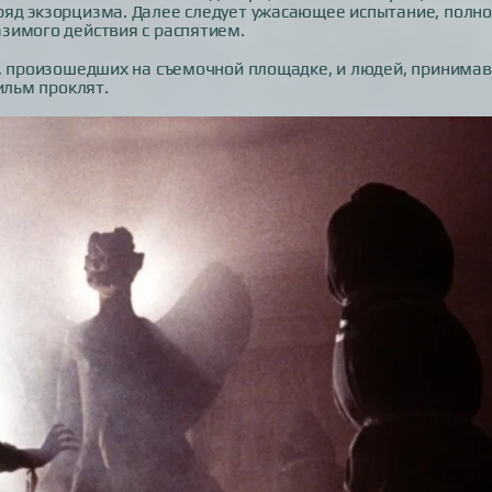
яд экзорцизма. Далее следует ужасающее испытание, полн
зимого действия с распятием.
й, произошедших на съемочной площадке, и людей, принима
ильм проклят.