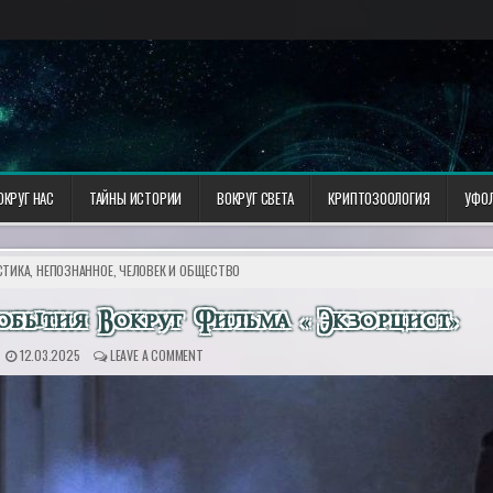
ОКРУГ НАС
ТАЙНЫ ИСТОРИИ
ВОКРУГ СВЕТА
КРИПТОЗООЛОГИЯ
УФО
ТИКА, НЕПОЗНАННОЕ
,
ЧЕЛОВЕК И ОБЩЕСТВО
обытия Вокруг Фильма «Экзорцист»
12.03.2025
LEAVE A COMMENT