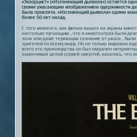
«Экзорцист» («Изгоняющий дьявола») остается од
своим ужасающим изображением одержимости демо
была проклята. «Изгоняющий дьявола» одним мах
более 50 лет назад.
С того момента, как фильм вышел на экраны киноте
настолько пугающим , что в кинотеатрах были деж
зала или даже теряющих сознание от ужаса , был
зрителей по всему миру. Но не только мировая а
всего его производства он был омрачен неприятн
заканчивая целой серией смертей, казалось, что вс