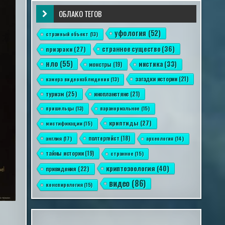
ОБЛАКО ТЕГОВ
уфология
(52)
странный объект
(13)
странное существо
(36)
призраки
(27)
нло
(55)
мистика
(33)
монстры
(19)
загадки истории
(21)
камера видеонаблюдения
(13)
туризм
(25)
инопланетяне
(21)
пришельцы
(13)
паранормальное
(15)
криптиды
(27)
мистификации
(15)
англия
(17)
полтергейст
(18)
археология
(14)
тайны истории
(19)
странное
(15)
криптозоология
(40)
привидения
(22)
видео
(86)
конспирология
(15)