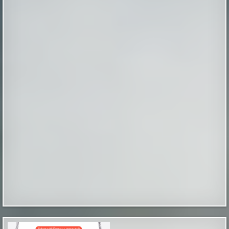
удобрений, что только усугубляет состояние
корневой системы. Вместо этого растению требуется
мягкая поддержка для стабилизации...
|
pravda.ru
1 hour ago
В каких странах сильнее всего постареет
население к 2040 году
В каких странах сильнее всего постареет население к
2040 году
|
naked-science.ru
1 hour ago
Таинственные отпечатки босых детских ног
В магазине бытовой техники, что в городе Мендоса,