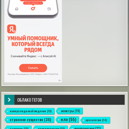
Аргентина, на Испанской улице, происходят
«паранормальные события», как их обозвали
местные журналисты. Вот уже какое-то время по
утрам и продавцы и покупатели замечают на полу
магазина отпечатки босых человеческих ног, как
будто ступни были испачканы в черной грязи или
угольной пыли. По слова...
|
incogniterra.ru
25th Jul 2026
Звёзды не решают: наука развенчала миф о
совместимости знаков зодиака
В современном обществе астрология занимает
особое место: многие люди, особенно женщины,
склонны верить, что их личная жизнь и выбор
ОБЛАКО ТЕГОВ
партнёра зависят от расположения звёзд.
|
esoreiter.ru
24th May 2026
монстры
(19)
камера видеонаблюдения
(13)
нло
(55)
странное существо
(36)
археология
(14)
инопланетяне
(21)
странное
(15)
конспирология
(15)