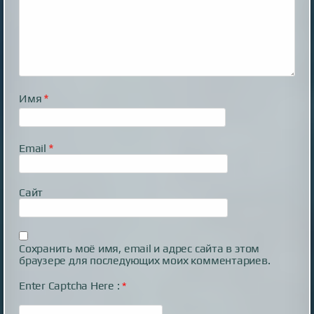
Имя
*
Email
*
Сайт
Сохранить моё имя, email и адрес сайта в этом
браузере для последующих моих комментариев.
Enter Captcha Here :
*