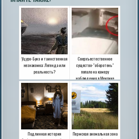
Уцуро-Бунэ и таинственная
Сверхъестественное
незнакомка: Легенда или
существо-"оборотень"
реальность?
попало на камеру
наблюдения в Мексике
Подлинная история
Пермская аномальная зона