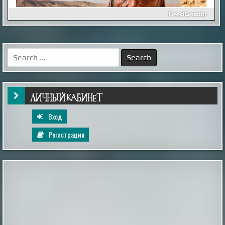
Как выглядел мужчина, живший в
Иерихоне 9 тысяч лет назад
Так называемый «иерихонский череп» был найден
британским археологом Кэтлин Кэньон в 1953 году
во время раскопок на территории города Иерихон
Search
(сейчас — Западный берег реки Иордан, в то время —
for:
Иордания). Упоминаемый в
Библии Иерихон считается одним из самых древних
поселений в мире, по оценкам археологов, люди
непрерывно живут в этих местах на уж...
|
xistory.ru
20th Mar 2025
ЛИЧНЫЙ КАБИНЕТ
Вход
Регистрация
Фиалка сникла в августе? Ей поможет
мягкая поддержка без тяжёлых доз
удобрений
Август для комнатной фиалки — период сложный:
изнуряющая жара в сочетании с сокращением
светового дня провоцирует серьезный стресс.
Многие владельцы совершают ошибку, пытаясь
"лечить" ослабленное растение тяжелыми дозами