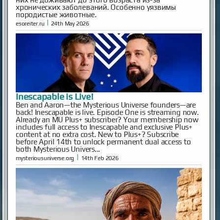
хронических заболеваний. Особенно уязвимы
породистые животные.
|
esoreiter.ru
24th May 2026
Inescapable is Live!
Ben and Aaron—the Mysterious Universe founders—are
back! Inescapable is live. Episode One is streaming now.
Already an MU Plus+ subscriber? Your membership now
includes full access to Inescapable and exclusive Plus+
content at no extra cost. New to Plus+? Subscribe
before April 14th to unlock permanent dual access to
both Mysterious Univers...
|
mysteriousuniverse.org
14th Feb 2026