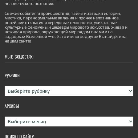
человеческого познания.
Свежие события и происшествия, тайны и загадки истории,
мистика, паранормальные явления и прочее непознанное,
новейшие открытия и передовые технологии, уникальные
культурные феномены и шедевры мирового искусства, живая и
Дьявол на Лаксегаде: полтергейст,
неживая природа, окружающий мир рядом с нами и на
потрясший Копенгаген
задворках Вселенной — всё это и многое другое Вы найдёте на
нашем сайте!
В сентябре 1826 года скромный дом под номером
210 на улице Лаксегаде в центре Копенгагена стал
эпицентром событий, которые навсегда вошли в
датский фольклор и породили крылатое выражение,
МЫ В СОЦСЕТЯХ:
живущее и по сей день. То, что началось как
обычный вечер в тихом районе датской столицы,
обернулось чередой необъяснимых явлений,
привлекших внимание всего го...
РУБРИКИ
|
incogniterra.ru
27th Jul 2026
Рубрики
АРХИВЫ
Архивы
ПОИСК ПО САЙТУ