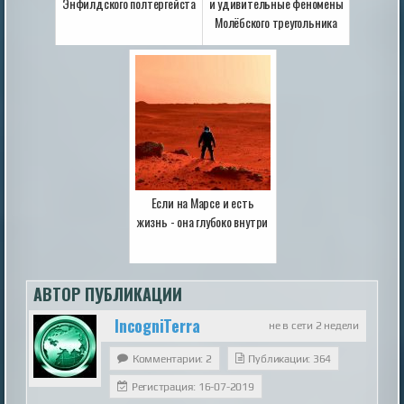
Энфилдского полтергейста
и удивительные феномены
Молёбского треугольника
Если на Марсе и есть
жизнь - она глубоко внутри
АВТОР ПУБЛИКАЦИИ
IncogniTerra
не в сети 2 недели
Комментарии: 2
Публикации: 364
Регистрация: 16-07-2019