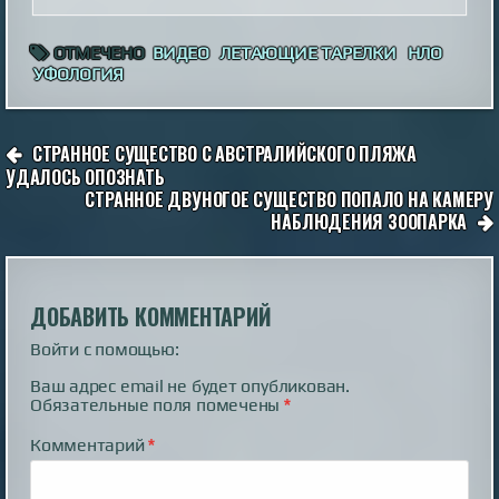
ОТМЕЧЕНО
ВИДЕО
ЛЕТАЮЩИЕ ТАРЕЛКИ
НЛО
УФОЛОГИЯ
НАВИГАЦИЯ
СТРАННОЕ СУЩЕСТВО С АВСТРАЛИЙСКОГО ПЛЯЖА
ПО
УДАЛОСЬ ОПОЗНАТЬ
СТРАННОЕ ДВУНОГОЕ СУЩЕСТВО ПОПАЛО НА КАМЕРУ
ЗАПИСЯМ
НАБЛЮДЕНИЯ ЗООПАРКА
ДОБАВИТЬ КОММЕНТАРИЙ
Войти с помощью:
Ваш адрес email не будет опубликован.
Обязательные поля помечены
*
Комментарий
*