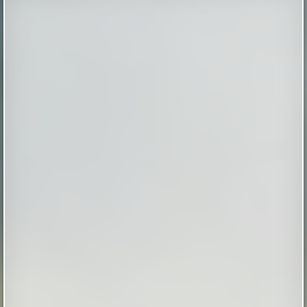
привезти клопов из поездки домой
Пассажирам поездов дальнего следования и
электричек стоит внимательно проверять спальные
места перед использованием. О присутствии
насекомых в вагоне часто говорят специфические
следы: мелкие черные точки или бурые пятна на
обивке и белье. Эксперты рекомендуют отдавать
предпочтение общественному транспорту с
жесткими сиденьями из пластика или ме...
|
pravda.ru
21 minutes ago
Семь самых быстрых подлодок в истории
Семь самых быстрых подлодок в истории
|
naked-science.ru
6 hours ago