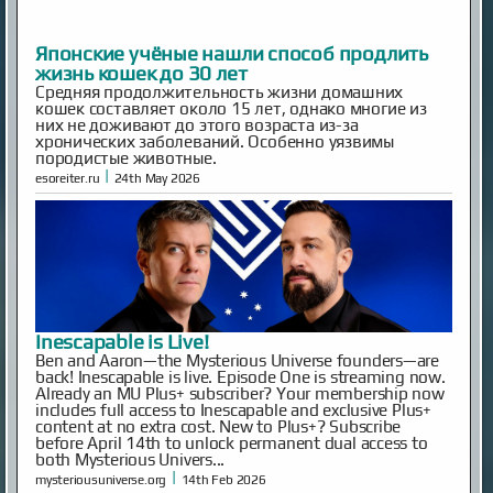
Японские учёные нашли способ продлить
жизнь кошек до 30 лет
Средняя продолжительность жизни домашних
кошек составляет около 15 лет, однако многие из
них не доживают до этого возраста из-за
хронических заболеваний. Особенно уязвимы
породистые животные.
|
esoreiter.ru
24th May 2026
Inescapable is Live!
Ben and Aaron—the Mysterious Universe founders—are
back! Inescapable is live. Episode One is streaming now.
Already an MU Plus+ subscriber? Your membership now
includes full access to Inescapable and exclusive Plus+
content at no extra cost. New to Plus+? Subscribe
before April 14th to unlock permanent dual access to
both Mysterious Univers...
|
mysteriousuniverse.org
14th Feb 2026