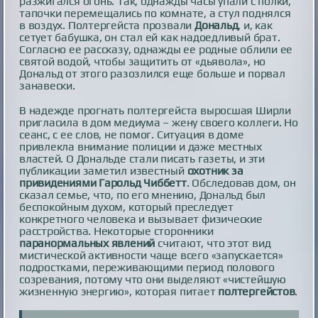
разжигался огонь. Так, однажды часы упали с полки,
тапочки перемещались по комнате, а стул поднялся
в воздух. Полтергейста прозвали
Дональд
, и, как
сетует бабушка, он стал ей как надоедливый брат.
Согласно ее рассказу, однажды ее родные облили ее
святой водой, чтобы защитить от «дьявола», но
Дональд от этого разозлился еще больше и порвал
занавески.
В надежде прогнать полтергейста выросшая Ширли
пригласила в дом медиума – жену своего коллеги. Но
сеанс, с ее слов, не помог. Ситуация в доме
привлекла внимание полиции и даже местных
властей. О Дональде стали писать газеты, и эти
публикации заметил известный
охотник за
привидениями Гарольд Чиббетт
. Обследовав дом, он
сказал семье, что, по его мнению, Дональд был
беспокойным духом, который преследует
конкретного человека и вызывает физические
расстройства. Некоторые сторонники
паранормальных явлений
считают, что этот вид
мистической активности чаще всего «запускается»
подростками, переживающими период полового
созревания, потому что они выделяют «чистейшую
жизненную энергию», которая питает
полтергейстов
.