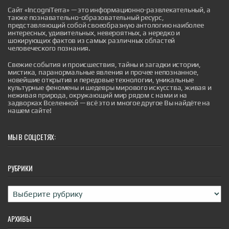
Сайт «IncogniTerra» — это информационно-развлекательный, а
также познавательно-образовательный ресурс,
представляющий собой своеобразную антологию наиболее
интересных, удивительных, невероятных, а нередко и
шокирующих фактов из самых различных областей
человеческого познания.
Дьявол на Лаксегаде: полтергейст,
Свежие события и происшествия, тайны и загадки истории,
мистика, паранормальные явления и прочее непознанное,
потрясший Копенгаген
новейшие открытия и передовые технологии, уникальные
В сентябре 1826 года скромный дом под номером
культурные феномены и шедевры мирового искусства, живая и
210 на улице Лаксегаде в центре Копенгагена стал
неживая природа, окружающий мир рядом с нами и на
эпицентром событий, которые навсегда вошли в
задворках Вселенной — всё это и многое другое Вы найдёте на
датский фольклор и породили крылатое выражение,
нашем сайте!
живущее и по сей день. То, что началось как
обычный вечер в тихом районе датской столицы,
обернулось чередой необъяснимых явлений,
МЫ В СОЦСЕТЯХ:
привлекших внимание всего го...
|
incogniterra.ru
27th Jul 2026
РУБРИКИ
Рубрики
АРХИВЫ