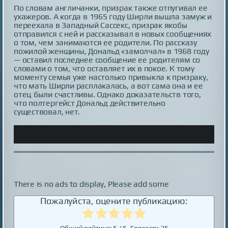
По словам англичанки, призрак также отпугивал ее
ухажеров. А когда в 1965 году Ширли вышла замуж и
переехала в Западный Сассекс, призрак якобы
отправился с ней и рассказывал в новых сообщениях
о том, чем занимаются ее родители. По рассказу
пожилой женщины, Дональд «замолчал» в 1968 году
— оставил последнее сообщение ее родителям со
словами о том, что оставляет их в покое. К тому
моменту семья уже настолько привыкла к призраку,
что мать Ширли расплакалась, а вот сама она и ее
отец были счастливы. Однако доказательств того,
что полтергейст Дональд действительно
существовал, нет.
There is no ads to display, Please add some
Пожалуйста, оцените публикацию:
Общий рейтинг:
5
/ 5. Голосов:
25