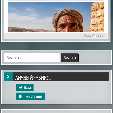
Как выглядел мужчина, живший в
Иерихоне 9 тысяч лет назад
Так называемый «иерихонский череп» был найден
британским археологом Кэтлин Кэньон в 1953 году
во время раскопок на территории города Иерихон
Search
(сейчас — Западный берег реки Иордан, в то время —
for:
Иордания). Упоминаемый в
Библии Иерихон считается одним из самых древних
поселений в мире, по оценкам археологов, люди
непрерывно живут в этих местах на уж...
|
xistory.ru
20th Mar 2025
ЛИЧНЫЙ КАБИНЕТ
Вход
Регистрация
Коварный враг путешественника: как не