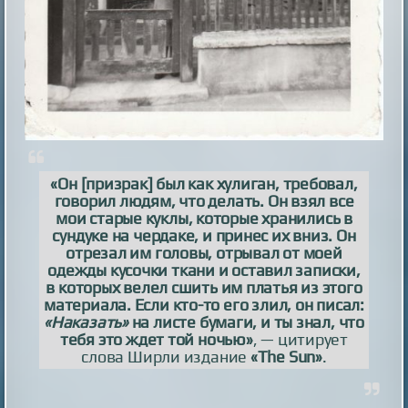
«Он [призрак] был как хулиган, требовал,
говорил людям, что делать. Он взял все
мои старые куклы, которые хранились в
сундуке на чердаке, и принес их вниз. Он
отрезал им головы, отрывал от моей
одежды кусочки ткани и оставил записки,
в которых велел сшить им платья из этого
материала. Если кто-то его злил, он писал:
«Наказать»
на листе бумаги, и ты знал, что
тебя это ждет той ночью»
, — цитирует
слова Ширли издание
«The Sun»
.