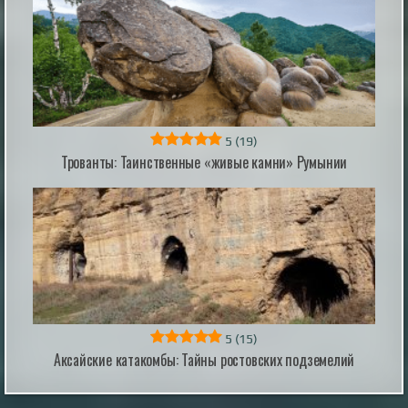
содержит одно из самых ранних описаний
происхождения демонов — истории, которые так и
не вошли в библейский канон, ...
|
incogniterra.ru
20th Jul 2026
5
(19)
Трованты: Таинственные «живые камни» Румынии
ИИ научился самовоспроизводиться на
новых серверах: эксперты предупредили о
рисках
Новое исследование показало, что современные
модели искусственного интеллекта способны
самостоятельно распространяться по уязвимым
системам, копируя свои параметры и запуская новые
экземпляры на скомпрометированных устройствах.
|
esoreiter.ru
22nd May 2026
5
(15)
Аксайские катакомбы: Тайны ростовских подземелий