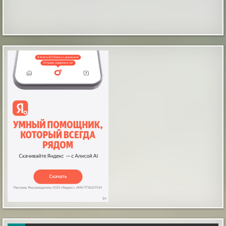
Таинственные отпечатки босых детских ног
В магазине бытовой техники, что в городе Мендоса,
Аргентина, на Испанской улице, происходят
«паранормальные события», как их обозвали
местные журналисты. Вот уже какое-то время по
утрам и продавцы и покупатели замечают на полу
магазина отпечатки босых человеческих ног, как
будто ступни были испачканы в черной грязи или
угольной пыли. По слова...
|
incogniterra.ru
25th Jul 2026
Звёзды не решают: наука развенчала миф о
совместимости знаков зодиака
В современном обществе астрология занимает
особое место: многие люди, особенно женщины,
склонны верить, что их личная жизнь и выбор
партнёра зависят от расположения звёзд.
|
esoreiter.ru
24th May 2026