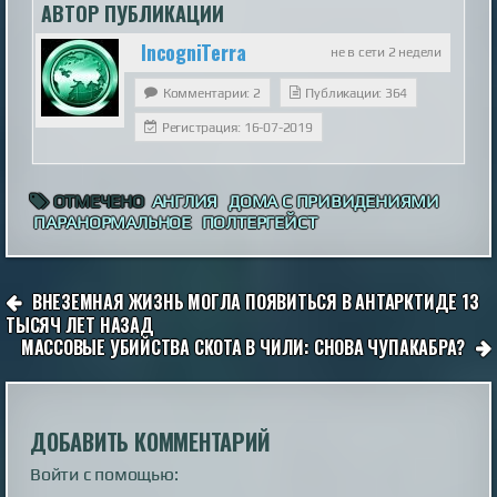
АВТОР ПУБЛИКАЦИИ
IncogniTerra
не в сети 2 недели
Комментарии: 2
Публикации: 364
Регистрация: 16-07-2019
ОТМЕЧЕНО
АНГЛИЯ
ДОМА С ПРИВИДЕНИЯМИ
ПАРАНОРМАЛЬНОЕ
ПОЛТЕРГЕЙСТ
НАВИГАЦИЯ
ВНЕЗЕМНАЯ ЖИЗНЬ МОГЛА ПОЯВИТЬСЯ В АНТАРКТИДЕ 13
ПО
ТЫСЯЧ ЛЕТ НАЗАД
МАССОВЫЕ УБИЙСТВА СКОТА В ЧИЛИ: СНОВА ЧУПАКАБРА?
ЗАПИСЯМ
ДОБАВИТЬ КОММЕНТАРИЙ
Войти с помощью: