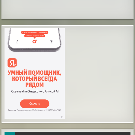
Сахалинская область заняла восьмое место
в рейтинге самых безопасных регионов РФ
по уровню ДТП
Сахалинская область вошла в десятку самых
безопасных регионов России по уровню аварийности
на дорогах. По итогам первого полугодия 2026 года
остров занял восьмое место в общероссийском
рейтинге, который составили эксперты РИА Новости
на основе данных МВД и Росстата. Статистика
показывает, что Сахалин демонстрирует
положительную динамику. За шест...
|
pravda.ru
47 minutes ago
Таинственные отпечатки босых детских ног
В магазине бытовой техники, что в городе Мендоса,
Аргентина, на Испанской улице, происходят