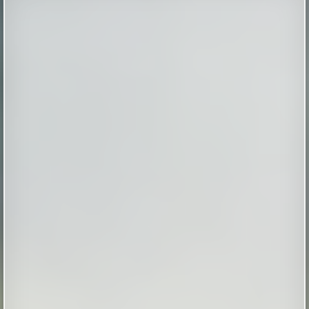
Иерихоне 9 тысяч лет назад
Так называемый «иерихонский череп» был найден
британским археологом Кэтлин Кэньон в 1953 году
во время раскопок на территории города Иерихон
(сейчас — Западный берег реки Иордан, в то время —
Иордания). Упоминаемый в
Библии Иерихон считается одним из самых древних
поселений в мире, по оценкам археологов, люди
непрерывно живут в этих местах на уж...
|
xistory.ru
20th Mar 2025
13 явлений, которые можно увидеть во
время полного солнечного затмения 12
августа
13 явлений, которые можно увидеть во время
полного солнечного затмения 12 августа
|
naked-science.ru
53 minutes ago