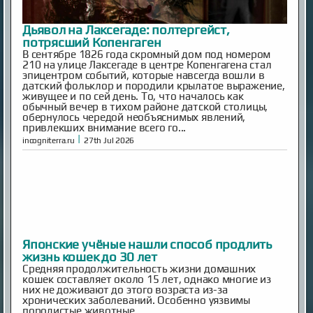
Дьявол на Лаксегаде: полтергейст,
потрясший Копенгаген
В сентябре 1826 года скромный дом под номером
210 на улице Лаксегаде в центре Копенгагена стал
эпицентром событий, которые навсегда вошли в
датский фольклор и породили крылатое выражение,
живущее и по сей день. То, что началось как
обычный вечер в тихом районе датской столицы,
обернулось чередой необъяснимых явлений,
привлекших внимание всего го...
|
incogniterra.ru
27th Jul 2026
Японские учёные нашли способ продлить
жизнь кошек до 30 лет
Средняя продолжительность жизни домашних
кошек составляет около 15 лет, однако многие из
них не доживают до этого возраста из-за
хронических заболеваний. Особенно уязвимы
породистые животные.