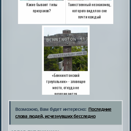
Какие бывают типы
Таинственный незнакомец,
призраков?
которого видел во сне
почти каждый
«Беннингтонский
треугольник» - зловещее
место, откуда не
возвращаются
Возможно, Вам будет интересно:
Последние
слова людей, исчезнувших бесследно