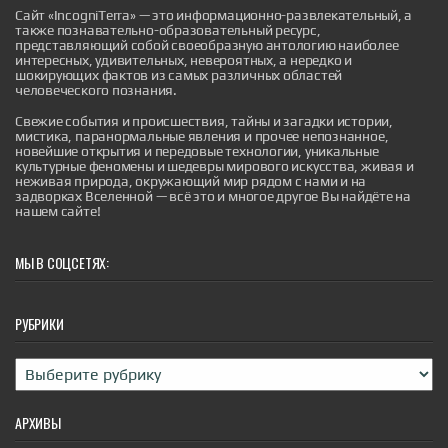
Сайт «IncogniTerra» — это информационно-развлекательный, а
также познавательно-образовательный ресурс,
представляющий собой своеобразную антологию наиболее
интересных, удивительных, невероятных, а нередко и
шокирующих фактов из самых различных областей
человеческого познания.
Миллион рублей за работу в селе: как
Свежие события и происшествия, тайны и загадки истории,
работает новая программа для тренеров
мистика, паранормальные явления и прочее непознанное,
Башкортостана
новейшие открытия и передовые технологии, уникальные
культурные феномены и шедевры мирового искусства, живая и
В Башкортостане трое специалистов по физической
неживая природа, окружающий мир рядом с нами и на
культуре получили первые гранты по федеральной
задворках Вселенной — всё это и многое другое Вы найдёте на
программе "Земский тренер". Выплату в 1 млн
нашем сайте!
рублей каждому вручили в День физкультурника.
Деньгами поддержали тренеров из трех районов
республики: Галина Рейтер (инструктор-методист
спортивной школы Чишминского района); Анна
МЫ В СОЦСЕТЯХ:
Пальмина (тренер по дзюд...
|
pravda.ru
47 minutes ago
РУБРИКИ
Рубрики
АРХИВЫ