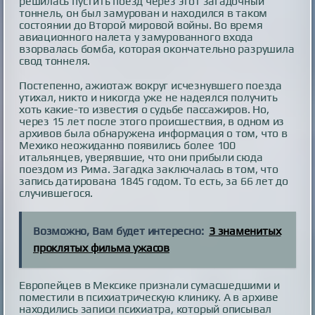
решилась пустить поезд через этот загадочный
тоннель, он был замурован и находился в таком
состоянии до Второй мировой войны. Во время
авиационного налета у замурованного входа
взорвалась бомба, которая окончательно разрушила
свод тоннеля.
Постепенно, ажиотаж вокруг исчезнувшего поезда
утихал, никто и никогда уже не надеялся получить
хоть какие-то известия о судьбе пассажиров. Но,
через 15 лет после этого происшествия, в одном из
архивов была обнаружена информация о том, что в
Мехико неожиданно появились более 100
итальянцев, уверявшие, что они прибыли сюда
поездом из Рима. Загадка заключалась в том, что
запись датирована 1845 годом. То есть, за 66 лет до
случившегося.
Возможно, Вам будет интересно:
3 знаменитых
проклятых фильма ужасов
Европейцев в Мексике признали сумасшедшими и
поместили в психиатрическую клинику. А в архиве
находились записи психиатра, который описывал