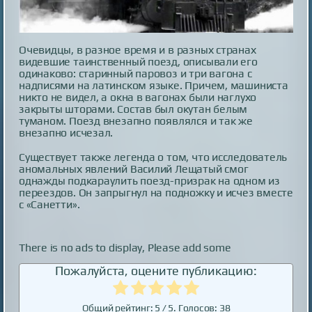
Очевидцы, в разное время и в разных странах
видевшие таинственный поезд, описывали его
одинаково: старинный паровоз и три вагона с
надписями на латинском языке. Причем, машиниста
никто не видел, а окна в вагонах были наглухо
закрыты шторами. Состав был окутан белым
туманом. Поезд внезапно появлялся и так же
внезапно исчезал.
Существует также легенда о том, что исследователь
аномальных явлений Василий Лещатый смог
однажды подкараулить поезд-призрак на одном из
переездов. Он запрыгнул на подножку и исчез вместе
с «Санетти».
There is no ads to display, Please add some
Пожалуйста, оцените публикацию:
Общий рейтинг:
5
/ 5. Голосов:
38