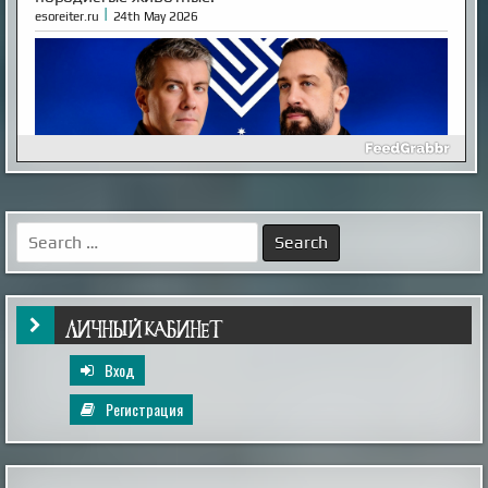
|
esoreiter.ru
24th May 2026
Inescapable is Live!
Ben and Aaron—the Mysterious Universe founders—are
back! Inescapable is live. Episode One is streaming now.
Search
Already an MU Plus+ subscriber? Your membership now
for:
includes full access to Inescapable and exclusive Plus+
content at no extra cost. New to Plus+? Subscribe
before April 14th to unlock permanent dual access to
both Mysterious Univers...
|
mysteriousuniverse.org
14th Feb 2026
ЛИЧНЫЙ КАБИНЕТ
Вход
Регистрация
Как выглядел мужчина, живший в