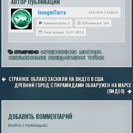
АВТОР ПУБЛИКАЦИИ
IncogniTerra
не в сети 2 недели
Комментарии: 2
Публикации: 364
Регистрация: 16-07-2019
ОТМЕЧЕНО
ИСЧЕЗНОВЕНИЯ
МИСТИКА
НЕОБЪЯСНИМОЕ
ПОЕЗД-ПРИЗРАК
ТАЙНЫ
НАВИГАЦИЯ
СТРАННОЕ ОБЛАКО ЗАСНЯЛИ НА ВИДЕО В США
ПО
ДРЕВНИЙ ГОРОД С ПИРАМИДАМИ ОБНАРУЖЕН НА МАРСЕ
(ВИДЕО)
ЗАПИСЯМ
ДОБАВИТЬ КОММЕНТАРИЙ
Войти с помощью: