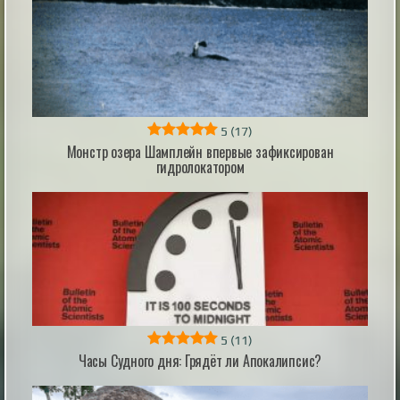
связана с загадочным маленьким крас...
|
xistory.ru
31st May 2024
5
(17)
Монстр озера Шамплейн впервые зафиксирован
Рейтинг: 25 крупнейших премьерных
гидролокатором
выходных в истории кино с поправкой на
инфляцию
Рейтинг: 25 крупнейших премьерных выходных в
истории кино с поправкой на инфляцию
|
naked-science.ru
1 hour ago
5
(11)
Часы Судного дня: Грядёт ли Апокалипсис?
Яйцо архозавра возрастом 120 миллионов
лет станет центром экспозиции в Кузбассе