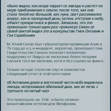
«Было видно, как искра падает со звезды и растет по
мере приближения к земле; после того, как она
стала такой же большой, как луна, свет рассеивался
вокруг, как в пасмурный день; затем, отступая к небу,
объект превратился в факел. Записано, что это
произошло только один раз: проконсул Силан со
своей свитой видел это в консульстве Гнея Октавия и
Гая Скрибония»
М. Юний Силан был губернатором провинции Азия в
76 году до н.э, и инцидент, вероятно, произошел там.
Свидетельство Силана получает косвенную
поддержку от Лидуса на несколько более поздних
случаев того же явления, хотя и без ссылки на факел.
Только четыре столетия спустя появляется
следующий отчет в этой категории:
«В Антиохии днем в восточной части неба виднелась
звезда, испускавшая обильный дым, как из печи, с
третьего по пятый час»
Это произошло
ок.
334г, и было записан
византийским летописцем Феофаном.