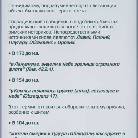
По-видимому, подразумевается, что летающий
объект был каменно-серого цвета.
Спорадические сообщения о подобных объектах
продолжают появляться после этого в списках
римских историков. Непосредственными
источниками снова являются
Ливий
,
Плиний
,
Плутарх
,
Обсеквенс
и
Орозий
:
• В 173 до н.э.
“в Ланувиуме, видели в небе зрелище огромного
флота” (Лив. 42.2.4).
• В 154 до н.э.
“у Компса появилось оружие (arma), летающее в
небе” (Obsequens 17).
Этот термин относится к оборонительному оружию,
особенно к щитам.
• В 104 до н.э.
“жители Америи и Тудера наблюдали, как оружие в