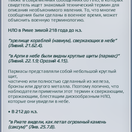
свидетель ищет знакомый технический термин для
описания необъяснимого явления. То, что многие
сообщения были сделаны в военное время, может
объяснить военную терминологию.
НЛО в Риме зимой 218 года до н.э.
“зрелище кораблей (навиум), сверкающих в небе”
(Ливий. 21.62.4).
“в Арпи в небе были видны круглые щиты (пармас)”
(Ливий. 22.1.9; Орозий 4.15).
Пармасы представляли собой небольшой круглый
щит,
частично или полностью сделанный из железа,
бронзы или другого металла. Поэтому логично, что
наблюдатели применили этот термин к сверкающим,
отражающим, блестящим дискообразным НЛО,
которые они увидели в небе.
• В 212 до н.э.
“в Риате видели, как летал огромный камень
(саксум)” (Лив. 25.7.8).