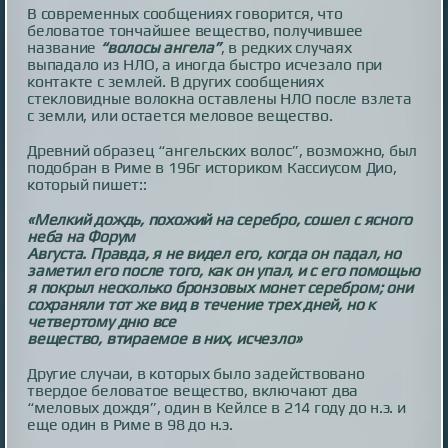
В современных сообщениях говорится, что
беловатое тончайшее вещество, получившее
название
“волосы ангела”
, в редких случаях
выпадало из НЛО, а иногда быстро исчезало при
контакте с землей. В других сообщениях
стекловидные волокна оставлены НЛО после взлета
с земли, или остается меловое вещество.
Древний образец “ангельских волос”, возможно, был
подобран в Риме в 196г историком Кассиусом Дио,
который пишет::
«Мелкий дождь, похожий на серебро, сошел с ясного
неба на Форум
Августа. Правда, я не видел его, когда он падал, но
заметил его после того, как он упал, и с его помощью
я покрыл несколько бронзовых монет серебром; они
сохраняли тот же вид в течение трех дней, но к
четвертому дню все
вещество, втираемое в них, исчезло»
Другие случаи, в которых было задействовано
твердое беловатое вещество, включают два
“меловых дождя”, один в Кейлсе в 214 году до н.э. и
еще один в Риме в 98 до н.э.