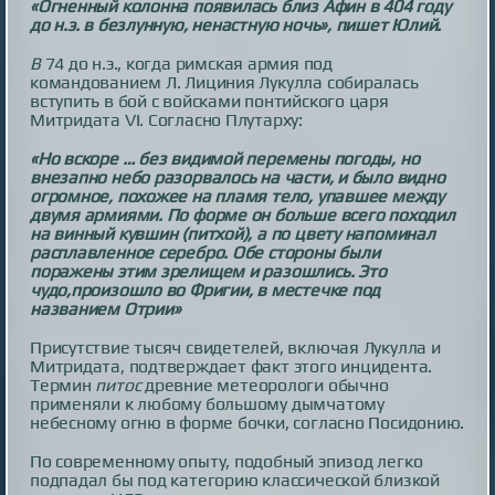
«Огненный колонна появилась близ Афин в 404 году
до н.э. в безлунную, ненастную ночь», пишет Юлий.
В
74 до н.э., когда римская армия под
командованием Л. Лициния Лукулла собиралась
вступить в бой с войсками понтийского царя
Митридата VI. Согласно Плутарху:
«Но вскоре … без видимой перемены погоды, но
внезапно небо разорвалось на части, и было видно
огромное, похожее на пламя тело, упавшее между
двумя армиями. По форме он больше всего походил
на винный кувшин (питхой), а по цвету напоминал
расплавленное серебро. Обе стороны были
поражены этим зрелищем и разошлись. Это
чудо,произошло во Фригии, в местечке под
названием Отрии»
Присутствие тысяч свидетелей, включая Лукулла и
Митридата, подтверждает факт этого инцидента.
Термин
питос
древние метеорологи обычно
применяли к любому большому дымчатому
небесному огню в форме бочки, согласно Посидонию.
По современному опыту, подобный эпизод легко
подпадал бы под категорию классической близкой