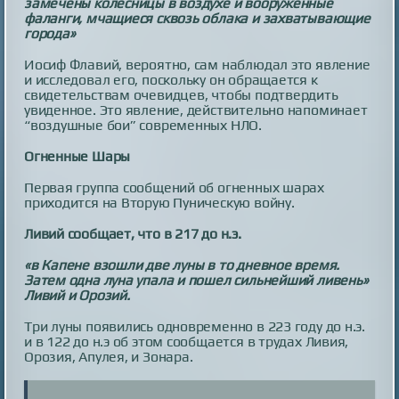
замечены колесницы в воздухе и вооруженные
фаланги, мчащиеся сквозь облака и захватывающие
города»
Иосиф Флавий, вероятно, сам наблюдал это явление
и исследовал его, поскольку он обращается к
свидетельствам очевидцев, чтобы подтвердить
увиденное. Это явление, действительно напоминает
“воздушные бои” современных НЛО.
Огненные Шары
Первая группа сообщений об огненных шарах
приходится на Вторую Пуническую войну.
Ливий сообщает, что в 217 до н.э.
«в Капене взошли две луны в то дневное время.
Затем одна луна упала и пошел сильнейший ливень»
Ливий и Орозий.
Три луны появились одновременно в 223 году до н.э.
и в 122 до н.э об этом сообщается в трудах Ливия,
Орозия, Апулея, и Зонара.