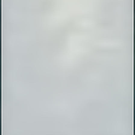
Ученые разработали вакцину от столбняка
и дифтерии, которая выдержала 37-
градусную жару
Ученые разработали вакцину от столбняка и
дифтерии, которая выдержала 37-градусную жару
|
naked-science.ru
2 hours ago
Таинственные отпечатки босых детских ног
В магазине бытовой техники, что в городе Мендоса,
Аргентина, на Испанской улице, происходят
«паранормальные события», как их обозвали
местные журналисты. Вот уже какое-то время по
утрам и продавцы и покупатели замечают на полу
магазина отпечатки босых человеческих ног, как
будто ступни были испачканы в черной грязи или
угольной пыли. По слова...
|
incogniterra.ru
25th Jul 2026