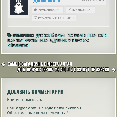
Денис Белов
не в сети 2 года
Комментарии: 0
Публикации: 2
Регистрация: 17-07-2019
ОТМЕЧЕНО
ДРЕВНИЙ РИМ
ИСТОРИЯ
НЛО
НЛО
В АНТИЧНОСТИ
НЛО В ДРЕВНИХ ТЕКСТАХ
УФОЛОГИЯ
НАВИГАЦИЯ
САМЫЕ ЗАГАДОЧНЫЕ МЕСТА АЛТАЯ
ПО
ДОМ ВИНЧЕСТЕРОВ: МЕСТО, ГДЕ ЖИВУТ ПРИЗРАКИ
ЗАПИСЯМ
ДОБАВИТЬ КОММЕНТАРИЙ
Войти с помощью:
Ваш адрес email не будет опубликован.
Обязательные поля помечены
*