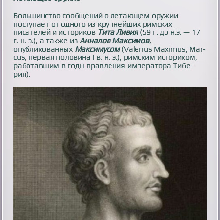
Большинство сообщений о летающем оружии
поступает от одного из крупнейших римских
писателей и историков
Тита Ливи
я
(59 г. до н.э. — 17
г. н. э.), а также из
Анналов Максимов
,
опубликованных
Максимусом
(Va­le­rius Ma­xi­mus, Mar­
cus, пер­вая поло­ви­на I в. н. э.), рим­ским исто­риком,
работав­шим в годы прав­ле­ния императора Тибе­
рия).