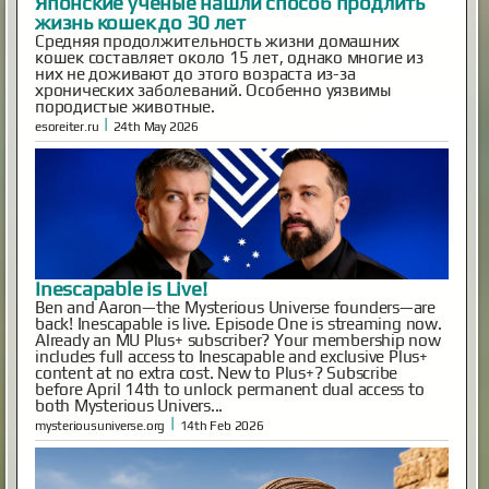
Inescapable is Live!
Ben and Aaron—the Mysterious Universe founders—are
back! Inescapable is live. Episode One is streaming now.
Already an MU Plus+ subscriber? Your membership now
includes full access to Inescapable and exclusive Plus+
content at no extra cost. New to Plus+? Subscribe
before April 14th to unlock permanent dual access to
both Mysterious Univers...
|
mysteriousuniverse.org
14th Feb 2026
Как выглядел мужчина, живший в
Иерихоне 9 тысяч лет назад
Так называемый «иерихонский череп» был найден
британским археологом Кэтлин Кэньон в 1953 году
во время раскопок на территории города Иерихон
(сейчас — Западный берег реки Иордан, в то время —
Иордания). Упоминаемый в
Библии Иерихон считается одним из самых древних
поселений в мире, по оценкам археологов, люди
непрерывно живут в этих местах на уж...
|
xistory.ru
20th Mar 2025