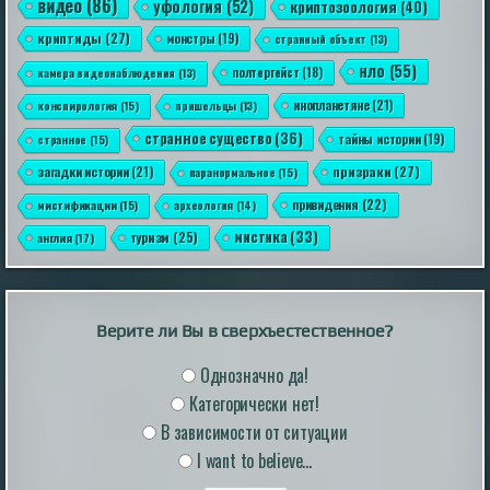
видео
(86)
уфология
(52)
криптозоология
(40)
travel, memo...
|
mysteriousuniverse.org
31st Dec 2025
криптиды
(27)
монстры
(19)
странный объект
(13)
нло
(55)
полтергейст
(18)
камера видеонаблюдения
(13)
инопланетяне
(21)
конспирология
(15)
пришельцы
(13)
странное существо
(36)
тайны истории
(19)
странное
(15)
призраки
(27)
загадки истории
(21)
паранормальное
(15)
Наполеон и загадочный красный человечек
привидения
(22)
мистификации
(15)
археология
(14)
На протяжении всей истории демоны и злые духи
существовали в различных формах в различных и
мистика
(33)
туризм
(25)
англия
(17)
далеких культурах по всему миру. Эти легенды также
довольно распространены среди призраков,
обладающих некоторой способностью
предсказывать будущее или влиять на события,
которые еще не произошли. Очень странная история
связана с загадочным маленьким крас...
Верите ли Вы в сверхъестественное?
|
xistory.ru
31st May 2024
Однозначно да!
Категорически нет!
В зависимости от ситуации
I want to believe...