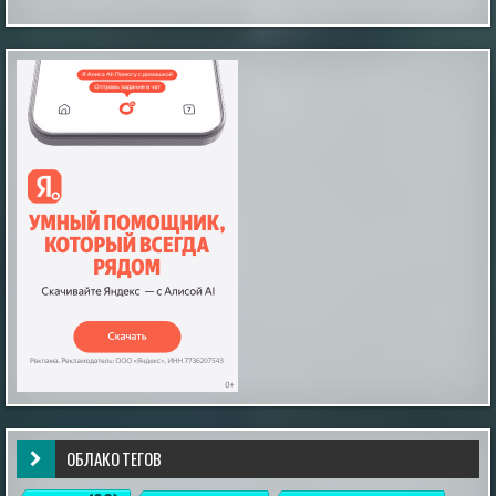
Звёзды не решают: наука развенчала миф о
совместимости знаков зодиака
В современном обществе астрология занимает
особое место: многие люди, особенно женщины,
склонны верить, что их личная жизнь и выбор
партнёра зависят от расположения звёзд.
|
esoreiter.ru
24th May 2026
The Unsettling Account of Max Spiers and
Dark and Deadly Projects!
The conspiracies surrounding "super soldiers" are just as
far-fetched as those involving secret space programs, at
least to many people. In fact, these two theories are
ОБЛАКО ТЕГОВ
often closely linked for fairly obvious reasons. Running
such programs without significant leaks would be nearly
impossible. But what if these programs involved time