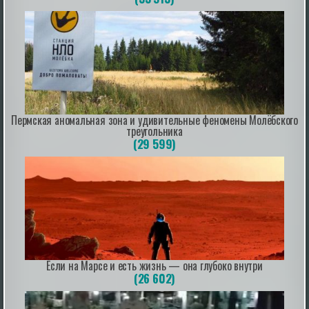
штук. Структура и происхождение поставок
Основным источником автомобилей через
параллельные каналы стал Китай...
|
pravda.ru
1 hour ago
Пермская аномальная зона и удивительные феномены Молёбского
треугольника
Паводки в Забайкалье: вода на ряде рек
(29 599)
превысила опасные отметки
В Забайкальском крае зафиксирован резкий подъем
уровня воды в реках. На ряде участков вода уже
превысила опасные отметки, а прогнозы обещают
продолжение паводка в ближайшие два дня.
Наиболее выраженный рост отмечен в селе Бухта на
реке Агита — здесь уровень поднялся на 37 см. На
реках Аргунь, Онон, Нерча, Каренга и Амазара за
сутки вода прибавил...
|
pravda.ru
1 hour ago
Если на Марсе и есть жизнь — она глубоко внутри
(26 602)