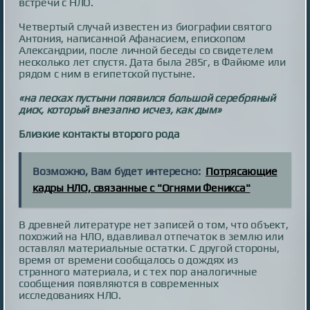
встречи с НЛО.
Четвертый случай известен из биографии святого
Антония, написанной Афанасием, епископом
Александрии, после личной беседы со свидетелем
несколько лет спустя. Дата была 285г, в Файюме или
рядом с ним в египетской пустыне.
«на песках пустыни появился большой серебряный
диск, который внезапно исчез, как дым»
Близкие контакты второго рода
Возможно, Вам будет интересно:
Потрясающие
кадры НЛО, связанные с "Огнями Феникса"
В древней литературе нет записей о том, что объект,
похожий на НЛО, вдавливал отпечаток в землю или
оставлял материальные остатки. С другой стороны,
время от времени сообщалось о дождях из
странного материала, и с тех пор аналогичные
сообщения появляются в современных
исследованиях НЛО.