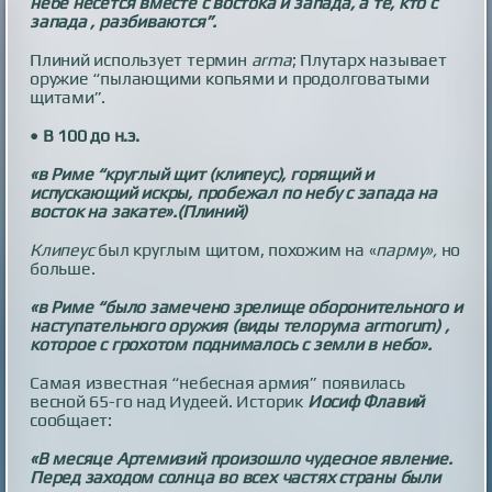
небе несется вместе с востока и запада, а те, кто с
запада , разбиваются”.
Плиний использует термин
arma
; Плутарх называет
оружие “пылающими копьями и продолговатыми
щитами”.
• В 100 до н.э.
«в Риме “круглый щит (клипеус), горящий и
испускающий искры, пробежал по небу с запада на
восток на закате».(Плиний)
Клипеус
был круглым щитом, похожим на «
парму»,
но
больше.
«в Риме “было замечено зрелище оборонительного и
наступательного оружия (виды телорума armorum) ,
которое с грохотом поднималось с земли в небо».
Самая известная “небесная армия” появилась
весной 65-го над Иудеей. Историк
Иосиф Флавий
сообщает:
«В месяце Артемизий произошло чудесное явление.
Перед заходом солнца во всех частях страны были