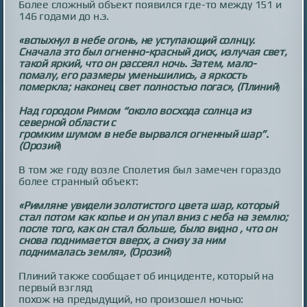
Более сложный объект появился где-то между 151 и
146 годами до н.э.
«вспыхнул в небе огонь, не уступающий солнцу.
Сначала это был огненно-красный диск, излучая свет,
такой яркий, что он рассеял ночь. Затем, мало-
помалу, его размеры уменьшились, а яркость
померкла; наконец свет полностью погас», (Плиний
)
Над городом Римом “около восхода солнца из
северной области с
громким шумом в небе вырвался огненный шар”.
(Орозий
)
В том же году возле Сполетия был замечен гораздо
более странный объект:
«Римляне увидели золотистого цвета шар, который
стал потом как копье и он упал вниз с неба на землю;
после того, как он стал больше, было видно , что он
снова поднимается вверх, а снизу за ним
поднималась земля», (Орозий
)
Плиний также сообщает об инциденте, который на
первый взгляд
похож на предыдущий, но произошел ночью: