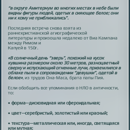
“в округе Амитернум во многих местах в небе были
видны фигуры людей, одетых в сияющее белое; они
ни к кому не приближались”.
Последняя встреча снова взята из
раннехристианской агиографической
литературы и произошла недалеко от Виа Кампана
между Римом и
Капуей в 150г.
«В солнечный день “зверь”, похожий на кусок
кувшина размером около 30 метров, разноцветный
сверху и испускающий огненные лучи, приземлился в
облаке пыли в сопровождении “девушки”, одетой в
белое»
, из трудов Она-Маса, брата папы Пия.
Если обобщить все упоминания о НЛО в античности,
то:
• форма—дисковидная или сфероидальная;
• цвет—серебристый, золотистый или красный;
• текстура—металлическая или, иногда, светящаяся
или мутная;