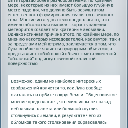
быть гораздо более разнообразными, по крайней
мере, некоторые из них имеют большую глубину в
месте падения, что должно быть результатом
естественного формирования скалистого земного
тела. Многие исследователи предполагают, что
именно абсолютная высокая скорость падения
метеоритов создает эти кратерные аномалии.
Однако истинная причина этого, по крайней мере, по
мнению некоторых исследователей, как внутри, так и
за пределами мейнстрима, заключается в том, что
Луна вообще не является природным объектом, а
представляет собой полый объект с металлической
“оболочкой” под искусственной скалистой
поверхностью.
Возможно, одним из наиболее интересных
соображений является то, как Луна вообще
оказалась на орбите вокруг Земли. Общепринятое
мнение предполагает, что миллионы лет назад
небольшая планета или большой спутник
столкнулись с Землей, в результате чего из
обломков такого столкновения образовалась