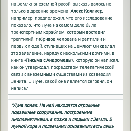
на Землю внеземной расой, высказывалось не
только в древние времена.
Алекс Коллиер
,
например, предположил, что его исследование
показало, что Луна на самом деле была
транспортным кораблем, который доставил
“рептилий, гибридов человека и рептилии и
первых людей, ступивших на Землю!” Он сделал
это заявление, наряду с несколькими другими, в
книге
«Письма с Андромеды»
, которую он написал,
как он утверждал, посредством телепатической
связи с внеземными существами из созвездия
Зенита. О Луне, какой она является сегодня, он
написал:
“Луна полая. На ней находятся огромные
подземные сооружения, построенные
инопланетянами, а позже и людьми с Земли. В
лунной коре и подземных основаниях есть семь