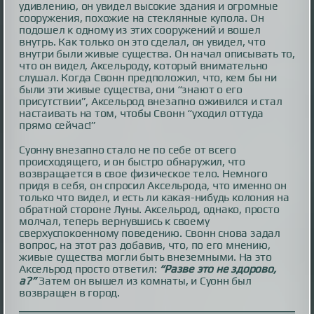
удивлению, он увидел высокие здания и огромные
сооружения, похожие на стеклянные купола. Он
подошел к одному из этих сооружений и вошел
внутрь. Как только он это сделал, он увидел, что
внутри были живые существа. Он начал описывать то,
что он видел, Аксельроду, который внимательно
слушал. Когда Свонн предположил, что, кем бы ни
были эти живые существа, они “знают о его
присутствии”, Аксельрод внезапно оживился и стал
настаивать на том, чтобы Свонн “уходил оттуда
прямо сейчас!”
Суонну внезапно стало не по себе от всего
происходящего, и он быстро обнаружил, что
возвращается в свое физическое тело. Немного
придя в себя, он спросил Аксельрода, что именно он
только что видел, и есть ли какая-нибудь колония на
обратной стороне Луны. Аксельрод, однако, просто
молчал, теперь вернувшись к своему
сверхуспокоенному поведению. Свонн снова задал
вопрос, на этот раз добавив, что, по его мнению,
живые существа могли быть внеземными. На это
Аксельрод просто ответил:
“Разве это не здорово,
а?”
Затем он вышел из комнаты, и Суонн был
возвращен в город.