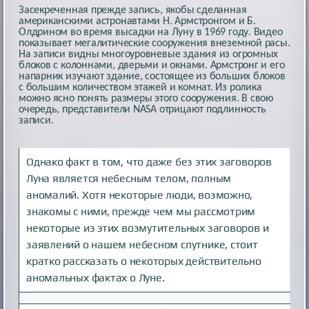
Засекреченная прежде запись, якобы сделанная
американскими астронавтами Н. Армстронгом и Б.
Олдрином во время высадки на Луну в 1969 году. Видео
показывает мегалитические сооружения внеземной расы.
На записи видны многоуровневые здания из огромных
блоков с колоннами, дверьми и окнами. Армстронг и его
напарник изучают здание, состоящее из больших блоков
с большим количеством этажей и комнат. Из ролика
можно ясно понять размеры этого сооружения. В свою
очередь, представители NASA отрицают подлинность
записи.
Однако факт в том, что даже без этих заговоров
Луна является небесным телом, полным
аномалий. Хотя некоторые люди, возможно,
знакомы с ними, прежде чем мы рассмотрим
некоторые из этих возмутительных заговоров и
заявлений о нашем небесном спутнике, стоит
кратко рассказать о некоторых действительно
аномальных фактах о Луне.