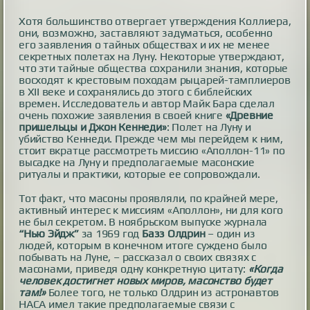
Хотя большинство отвергает утверждения Коллиера,
они, возможно, заставляют задуматься, особенно
его заявления о тайных обществах и их не менее
секретных полетах на Луну. Некоторые утверждают,
что эти тайные общества сохранили знания, которые
восходят к крестовым походам рыцарей-тамплиеров
в XII веке и сохранялись до этого с библейских
времен. Исследователь и автор Майк Бара сделал
очень похожие заявления в своей книге
«Древние
пришельцы и Джон Кеннеди»
: Полет на Луну и
убийство Кеннеди. Прежде чем мы перейдем к ним,
стоит вкратце рассмотреть миссию «Аполлон-11» по
высадке на Луну и предполагаемые масонские
ритуалы и практики, которые ее сопровождали.
Тот факт, что масоны проявляли, по крайней мере,
активный интерес к миссиям «Аполлон», ни для кого
не был секретом. В ноябрьском выпуске журнала
“Нью Эйдж”
за 1969 год
Базз Олдрин
– один из
людей, которым в конечном итоге суждено было
побывать на Луне, – рассказал о своих связях с
масонами, приведя одну конкретную цитату:
«Когда
человек достигнет новых миров, масонство будет
там!»
Более того, не только Олдрин из астронавтов
НАСА имел такие предполагаемые связи с