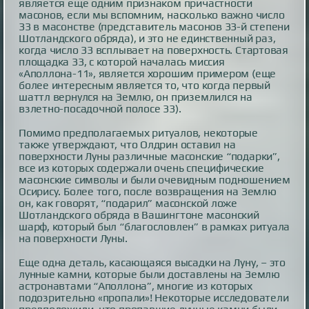
является еще одним признаком причастности
масонов, если мы вспомним, насколько важно число
33 в масонстве (представитель масонов 33-й степени
Шотландского обряда), и это не единственный раз,
когда число 33 всплывает на поверхность. Стартовая
площадка 33, с которой началась миссия
«Аполлона-11», является хорошим примером (еще
более интересным является то, что когда первый
шаттл вернулся на Землю, он приземлился на
взлетно-посадочной полосе 33).
Помимо предполагаемых ритуалов, некоторые
также утверждают, что Олдрин оставил на
поверхности Луны различные масонские “подарки”,
все из которых содержали очень специфические
масонские символы и были очевидным подношением
Осирису. Более того, после возвращения на Землю
он, как говорят, “подарил” масонской ложе
Шотландского обряда в Вашингтоне масонский
шарф, который был “благословлен” в рамках ритуала
на поверхности Луны.
Еще одна деталь, касающаяся высадки на Луну, – это
лунные камни, которые были доставлены на Землю
астронавтами “Аполлона”, многие из которых
подозрительно «пропали»! Некоторые исследователи