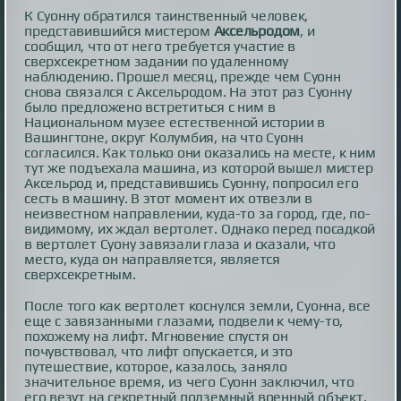
К Суонну обратился таинственный человек,
представившийся мистером
Аксельродом
, и
сообщил, что от него требуется участие в
сверхсекретном задании по удаленному
наблюдению. Прошел месяц, прежде чем Суонн
снова связался с Аксельродом. На этот раз Суонну
было предложено встретиться с ним в
Национальном музее естественной истории в
Вашингтоне, округ Колумбия, на что Суонн
согласился. Как только они оказались на месте, к ним
тут же подъехала машина, из которой вышел мистер
Аксельрод и, представившись Суонну, попросил его
сесть в машину. В этот момент их отвезли в
неизвестном направлении, куда-то за город, где, по-
видимому, их ждал вертолет. Однако перед посадкой
в вертолет Суону завязали глаза и сказали, что
место, куда он направляется, является
сверхсекретным.
После того как вертолет коснулся земли, Суонна, все
еще с завязанными глазами, подвели к чему-то,
похожему на лифт. Мгновение спустя он
почувствовал, что лифт опускается, и это
путешествие, которое, казалось, заняло
значительное время, из чего Суонн заключил, что
его везут на секретный подземный военный объект.