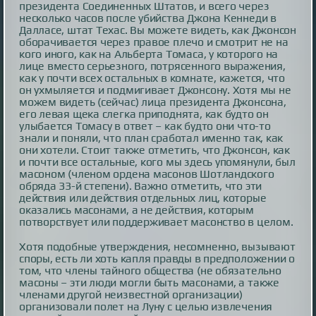
президента Соединенных Штатов, и всего через
несколько часов после убийства Джона Кеннеди в
Далласе, штат Техас. Вы можете видеть, как Джонсон
оборачивается через правое плечо и смотрит не на
кого иного, как на Альберта Томаса, у которого на
лице вместо серьезного, потрясенного выражения,
как у почти всех остальных в комнате, кажется, что
он ухмыляется и подмигивает Джонсону. Хотя мы не
можем видеть (сейчас) лица президента Джонсона,
его левая щека слегка приподнята, как будто он
улыбается Томасу в ответ – как будто они что-то
знали и поняли, что план сработал именно так, как
они хотели. Стоит также отметить, что Джонсон, как
и почти все остальные, кого мы здесь упомянули, был
масоном (членом ордена масонов Шотландского
обряда 33-й степени). Важно отметить, что эти
действия или действия отдельных лиц, которые
оказались масонами, а не действия, которым
потворствует или поддерживает масонство в целом.
Хотя подобные утверждения, несомненно, вызывают
споры, есть ли хоть капля правды в предположении о
том, что члены тайного общества (не обязательно
масоны – эти люди могли быть масонами, а также
членами другой неизвестной организации)
организовали полет на Луну с целью извлечения