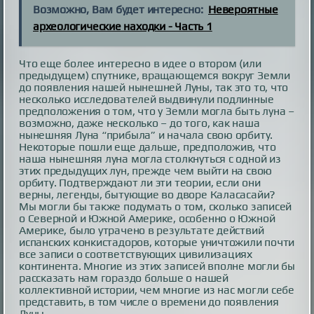
Возможно, Вам будет интересно:
Невероятные
археологические находки - Часть 1
Что еще более интересно в идее о втором (или
предыдущем) спутнике, вращающемся вокруг Земли
до появления нашей нынешней Луны, так это то, что
несколько исследователей выдвинули подлинные
предположения о том, что у Земли могла быть луна –
возможно, даже несколько – до того, как наша
нынешняя Луна “прибыла” и начала свою орбиту.
Некоторые пошли еще дальше, предположив, что
наша нынешняя луна могла столкнуться с одной из
этих предыдущих лун, прежде чем выйти на свою
орбиту. Подтверждают ли эти теории, если они
верны, легенды, бытующие во дворе Каласасайи?
Мы могли бы также подумать о том, сколько записей
о Северной и Южной Америке, особенно о Южной
Америке, было утрачено в результате действий
испанских конкистадоров, которые уничтожили почти
все записи о соответствующих цивилизациях
континента. Многие из этих записей вполне могли бы
рассказать нам гораздо больше о нашей
коллективной истории, чем многие из нас могли себе
представить, в том числе о времени до появления
Луны.