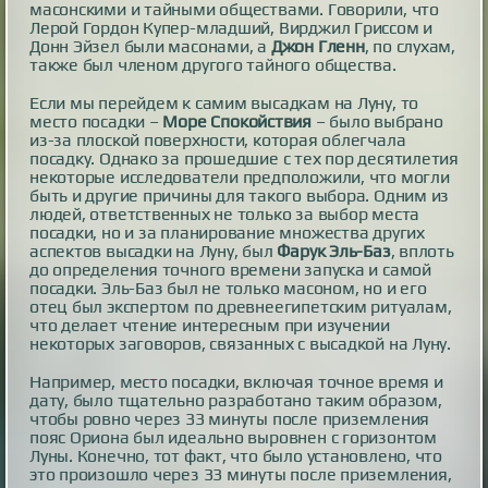
масонскими и тайными обществами. Говорили, что
Лерой Гордон Купер-младший, Вирджил Гриссом и
Донн Эйзел были масонами, а
Джон Гленн
, по слухам,
также был членом другого тайного общества.
Если мы перейдем к самим высадкам на Луну, то
место посадки –
Море Спокойствия
– было выбрано
из-за плоской поверхности, которая облегчала
посадку. Однако за прошедшие с тех пор десятилетия
некоторые исследователи предположили, что могли
быть и другие причины для такого выбора. Одним из
людей, ответственных не только за выбор места
посадки, но и за планирование множества других
аспектов высадки на Луну, был
Фарук Эль-Баз
, вплоть
до определения точного времени запуска и самой
посадки. Эль-Баз был не только масоном, но и его
отец был экспертом по древнеегипетским ритуалам,
что делает чтение интересным при изучении
некоторых заговоров, связанных с высадкой на Луну.
Например, место посадки, включая точное время и
дату, было тщательно разработано таким образом,
чтобы ровно через 33 минуты после приземления
пояс Ориона был идеально выровнен с горизонтом
Луны. Конечно, тот факт, что было установлено, что
это произошло через 33 минуты после приземления,