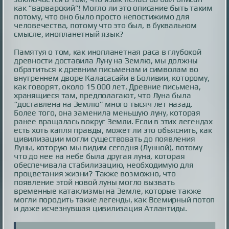
как “варварский”! Могло ли это описание быть таким
потому, что оно было просто непостижимо для
человечества, потому что это был, в буквальном
смысле, инопланетный язык?
Памятуя о том, как инопланетная раса в глубокой
древности доставила Луну на Землю, мы должны
обратиться к древним письменам и символам во
внутреннем дворе Каласасайи в Боливии, которому,
как говорят, около 15 000 лет. Древние письмена,
хранящиеся там, предполагают, что Луна была
“доставлена на Землю” много тысяч лет назад.
Более того, она заменила меньшую луну, которая
ранее вращалась вокруг Земли. Если в этих легендах
есть хоть капля правды, может ли это объяснить, как
цивилизации могли существовать до появления
Луны, которую мы видим сегодня (Лунной), потому
что до нее на небе была другая луна, которая
обеспечивала стабилизацию, необходимую для
процветания жизни? Также возможно, что
появление этой новой луны могло вызвать
временные катаклизмы на Земле, которые также
могли породить такие легенды, как Всемирный потоп
и даже исчезнувшая цивилизация Атлантиды.