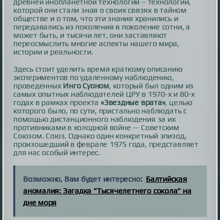
древней инопланетной технологии – технологии,
которой они стали зная о своих связях в тайном
обществе и о том, что эти знания хранились и
передавались из поколения в поколение сотни, а
может быть, и тысячи лет, они заставляют
переосмыслить многие аспекты нашего мира,
истории и реальности.
Здесь стоит уделить время краткому описанию
экспериментов по удаленному наблюдению,
проведенных
Инго Суоном
, который был одним из
самых опытных наблюдателей ЦРУ в 1970-х и 80-х
годах в рамках проекта
«Звездные врата»
, целью
которого было, по сути, пристально наблюдать с
помощью дистанционного наблюдения за их
противниками в холодной войне — Советским
Союзом. Союз. Однако один конкретный эпизод,
произошедший в феврале 1975 года, представляет
для нас особый интерес.
Возможно, Вам будет интересно:
Балтийская
аномалия: Загадка "Тысячелетнего сокола" на
дне моря