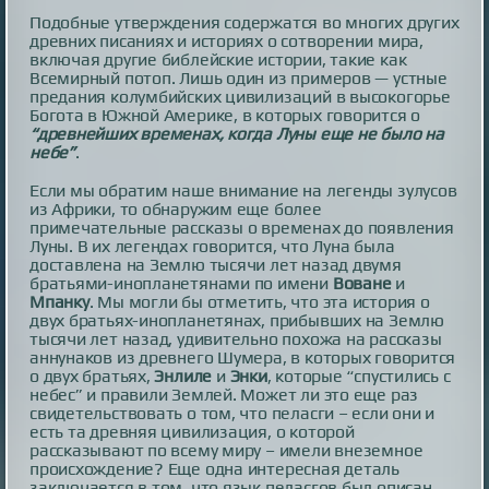
Подобные утверждения содержатся во многих других
древних писаниях и историях о сотворении мира,
включая другие библейские истории, такие как
Всемирный потоп. Лишь один из примеров — устные
предания колумбийских цивилизаций в высокогорье
Богота в Южной Америке, в которых говорится о
“древнейших временах, когда Луны еще не было на
небе”
.
Если мы обратим наше внимание на легенды зулусов
из Африки, то обнаружим еще более
примечательные рассказы о временах до появления
Луны. В их легендах говорится, что Луна была
доставлена на Землю тысячи лет назад двумя
братьями-инопланетянами по имени
Воване
и
Мпанку
. Мы могли бы отметить, что эта история о
двух братьях-инопланетянах, прибывших на Землю
тысячи лет назад, удивительно похожа на рассказы
аннунаков из древнего Шумера, в которых говорится
о двух братьях,
Энлиле
и
Энки
, которые “спустились с
небес” и правили Землей. Может ли это еще раз
свидетельствовать о том, что пеласги – если они и
есть та древняя цивилизация, о которой
рассказывают по всему миру – имели внеземное
происхождение? Еще одна интересная деталь
заключается в том, что язык пеласгов был описан