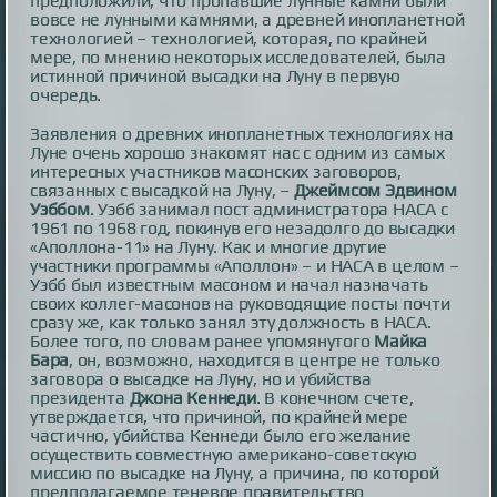
предположили, что пропавшие лунные камни были
вовсе не лунными камнями, а древней инопланетной
технологией – технологией, которая, по крайней
мере, по мнению некоторых исследователей, была
истинной причиной высадки на Луну в первую
очередь.
Заявления о древних инопланетных технологиях на
Луне очень хорошо знакомят нас с одним из самых
интересных участников масонских заговоров,
связанных с высадкой на Луну, –
Джеймсом Эдвином
Уэббом
. Уэбб занимал пост администратора НАСА с
1961 по 1968 год, покинув его незадолго до высадки
«Аполлона-11» на Луну. Как и многие другие
участники программы «Аполлон» – и НАСА в целом –
Уэбб был известным масоном и начал назначать
своих коллег-масонов на руководящие посты почти
сразу же, как только занял эту должность в НАСА.
Более того, по словам ранее упомянутого
Майка
Бара
, он, возможно, находится в центре не только
заговора о высадке на Луну, но и убийства
президента
Джона Кеннеди
. В конечном счете,
утверждается, что причиной, по крайней мере
частично, убийства Кеннеди было его желание
осуществить совместную американо-советскую
миссию по высадке на Луну, а причина, по которой
предполагаемое теневое правительство