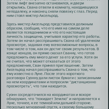
Затем лифт внезапно остановился, и двери
открылись. Свана отвели в комнату, находившуюся
неподалеку, и наконец сняли повязку с глаз. Перед
ним стоял мистер Аксельрод.
Здесь мистер Аксельрод представился должным
образом, сообщив, что его имя на самом деле
является псевдонимом и что его настоящая
личность защищена, учитывая характер его работы.
Затем он начал расспрашивать Свана об удаленном
просмотре, задавая ему всевозможные вопросы, в
том числе о том, как он достиг своих результатов. В
конце концов, он прямо сказал Сванну, что готов
предложить ему много денег за его услуги. Хотя он
не считал, что может отказаться от этого
предложения, Сван принял приглашение. Затем
Аксельрод начал расспрашивать Свана о том, что
ему известно о Луне. После этого короткого
разговора Суонну дали листок бумаги с записанными
на нем координатами и попросили “дистанционно
просмотреть”, что там находится.
Суонн сосредоточился на координатах и вскоре
обнаружил, что “покидает Землю” и направляется к
Луне, точнее, к ее темной или дальней стороне.
Несколько мгновений спустя, к своему большому