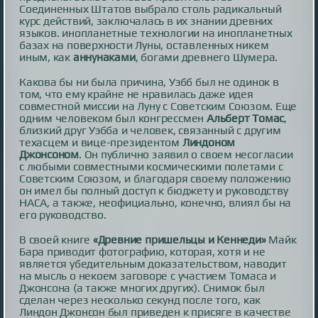
Соединенных Штатов выбрало столь радикальный
курс действий, заключалась в их знании древних
языков. инопланетные технологии на инопланетных
базах на поверхности Луны, оставленных никем
иным, как
аннунаками
, богами древнего Шумера.
Какова бы ни была причина, Уэбб был не одинок в
том, что ему крайне не нравилась даже идея
совместной миссии на Луну с Советским Союзом. Еще
одним человеком был конгрессмен
Альберт Томас
,
близкий друг Уэбба и человек, связанный с другим
техасцем и вице-президентом
Линдоном
Джонсоном
. Он публично заявил о своем несогласии
с любыми совместными космическими полетами с
Советским Союзом, и благодаря своему положению
он имел бы полный доступ к бюджету и руководству
НАСА, а также, неофициально, конечно, влиял бы на
его руководство.
В своей книге
«Древние пришельцы и Кеннеди»
Майк
Бара приводит фотографию, которая, хотя и не
является убедительным доказательством, наводит
на мысль о некоем заговоре с участием Томаса и
Джонсона (а также многих других). Снимок был
сделан через несколько секунд после того, как
Линдон Джонсон был приведен к присяге в качестве