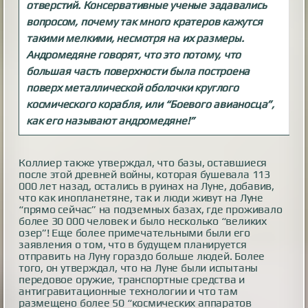
отверстий. Консервативные ученые задавались
вопросом, почему так много кратеров кажутся
такими мелкими, несмотря на их размеры.
Андромедяне говорят, что это потому, что
большая часть поверхности была построена
поверх металлической оболочки круглого
космического корабля, или “Боевого авианосца”,
как его называют андромедяне!”
Коллиер также утверждал, что базы, оставшиеся
после этой древней войны, которая бушевала 113
000 лет назад, остались в руинах на Луне, добавив,
что как инопланетяне, так и люди живут на Луне
“прямо сейчас” на подземных базах, где проживало
более 30 000 человек и было несколько “великих
озер”! Еще более примечательными были его
заявления о том, что в будущем планируется
отправить на Луну гораздо больше людей. Более
того, он утверждал, что на Луне были испытаны
передовое оружие, транспортные средства и
антигравитационные технологии и что там
размещено более 50 “космических аппаратов