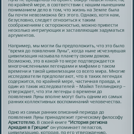
по крайней мере, в соответствии с нашим нынешним
пониманием дело в том, что жизнь на Земле была
бы почти невозможна без этого. Однако, хотя нам,
безусловно, следует относиться к таким
соображениям с осторожностью, можно привести
несколько интригующих и заставляющих задуматься
аргументов.
Например, мы могли бы предположить, что это было
“время до появления Луны”, когда ныне исчезнувшая
цивилизация называла планету своим домом.
Возможно, это в какой-то мере подтверждается
многочисленными легендами и мифами о таком
времени и такой цивилизации со всего мира. Многие
исследователи предполагают, что в таких легендах
содержится, по крайней мере, частичная правда, и
один из таких исследователей – Майкл Теллинджер –
утверждает, что эти легенды о времени до
появления Луны вполне могут быть одним из самых
ранних коллективных воспоминаний человечества.
Одно из самых ранних описаний периода до
появления Луны принадлежит греческому философу
Аристотелю
. В своей книге
“История региона
Аркадия в Греции”
он упоминает пеласгов,
цивилизацию, которая, по его утверждению,