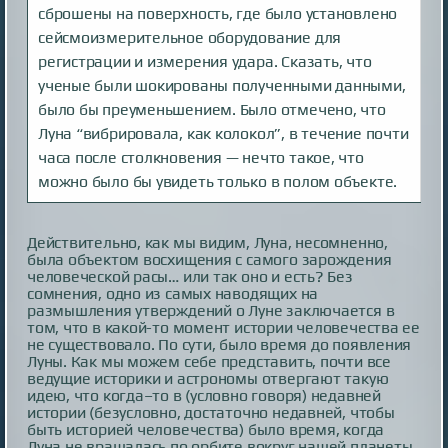
сброшены на поверхность, где было установлено
сейсмоизмерительное оборудование для
регистрации и измерения удара. Сказать, что
ученые были шокированы полученными данными,
было бы преуменьшением. Было отмечено, что
Луна “вибрировала, как колокол”, в течение почти
часа после столкновения — нечто такое, что
можно было бы увидеть только в полом объекте.
Действительно, как мы видим, Луна, несомненно,
была объектом восхищения с самого зарождения
человеческой расы… или так оно и есть? Без
сомнения, одно из самых наводящих на
размышления утверждений о Луне заключается в
том, что в какой-то момент истории человечества ее
не существовало. По сути, было время до появления
Луны. Как мы можем себе представить, почти все
ведущие историки и астрономы отвергают такую
идею, что когда–то в (условно говоря) недавней
истории (безусловно, достаточно недавней, чтобы
быть историей человечества) было время, когда
Луна не вращалась по орбите вокруг нашей планеты,