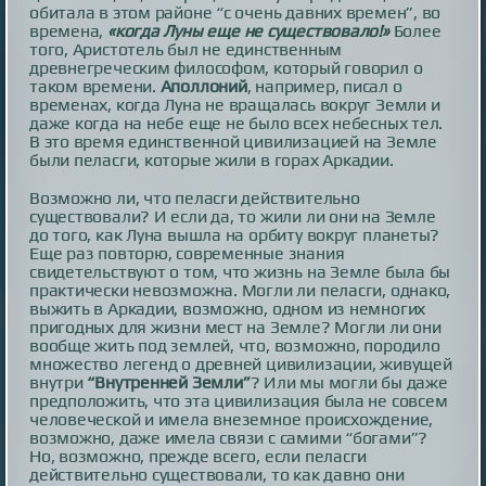
обитала в этом районе “с очень давних времен”, во
времена,
«когда Луны еще не существовало!»
Более
того, Аристотель был не единственным
древнегреческим философом, который говорил о
таком времени.
Аполлоний
, например, писал о
временах, когда Луна не вращалась вокруг Земли и
даже когда на небе еще не было всех небесных тел.
В это время единственной цивилизацией на Земле
были пеласги, которые жили в горах Аркадии.
Возможно ли, что пеласги действительно
существовали? И если да, то жили ли они на Земле
до того, как Луна вышла на орбиту вокруг планеты?
Еще раз повторю, современные знания
свидетельствуют о том, что жизнь на Земле была бы
практически невозможна. Могли ли пеласги, однако,
выжить в Аркадии, возможно, одном из немногих
пригодных для жизни мест на Земле? Могли ли они
вообще жить под землей, что, возможно, породило
множество легенд о древней цивилизации, живущей
внутри
“Внутренней Земли”
? Или мы могли бы даже
предположить, что эта цивилизация была не совсем
человеческой и имела внеземное происхождение,
возможно, даже имела связи с самими “богами”?
Но, возможно, прежде всего, если пеласги
действительно существовали, то как давно они