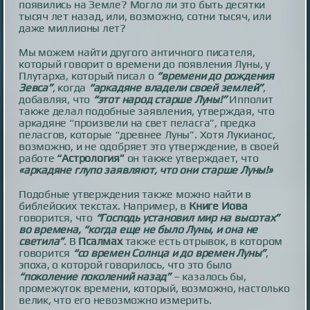
появились на Земле? Могло ли это быть десятки
тысяч лет назад, или, возможно, сотни тысяч, или
даже миллионы лет?
Мы можем найти другого античного писателя,
который говорит о времени до появления Луны, у
Плутарха, который писал о
“времени до рождения
Зевса”
, когда
“аркадяне владели своей землей”
,
добавляя, что
“этот народ старше Луны!”
Ипполит
также делал подобные заявления, утверждая, что
аркадяне “произвели на свет пеласга”, предка
пеласгов, которые “древнее Луны”. Хотя Лукианос,
возможно, и не одобряет это утверждение, в своей
работе
“Астрология”
он также утверждает, что
«аркадяне глупо заявляют, что они старше Луны!»
Подобные утверждения также можно найти в
библейских текстах. Например, в
Книге Иова
говорится, что
“Господь установил мир на высотах”
во времена, “когда еще не было Луны, и она не
светила”
. В
Псалмах
также есть отрывок, в котором
говорится
“со времен Солнца и до времен Луны”
,
эпоха, о которой говорилось, что это было
“поколение поколений назад”
– казалось бы,
промежуток времени, который, возможно, настолько
велик, что его невозможно измерить.