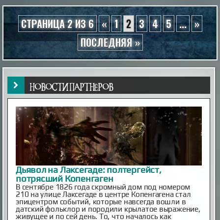
СТРАНИЦА 2 ИЗ 6
«
1
2
3
4
5
...
»
ПОСЛЕДНЯЯ »
НОВОСТИ ПАРТНЁРОВ
Японские учёные нашли способ продлить
жизнь кошек до 30 лет
Средняя продолжительность жизни домашних
кошек составляет около 15 лет, однако многие из
них не доживают до этого возраста из-за
хронических заболеваний. Особенно уязвимы
породистые животные.