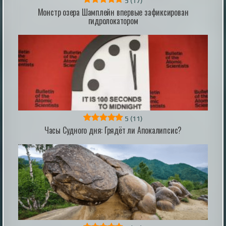
5
(17)
Монстр озера Шамплейн впервые зафиксирован
Наполеон и загадочный красный человечек
гидролокатором
На протяжении всей истории демоны и злые духи
существовали в различных формах в различных и
далеких культурах по всему миру. Эти легенды также
довольно распространены среди призраков,
обладающих некоторой способностью
предсказывать будущее или влиять на события,
которые еще не произошли. Очень странная история
связана с загадочным маленьким крас...
|
xistory.ru
31st May 2024
5
(11)
Часы Судного дня: Грядёт ли Апокалипсис?
Влажный шоколадный пирог из яблок и яиц:
пышный десерт без единой ложки муки
Создание десерта без использования злаковых
культур часто кажется невыполнимой задачей,
однако сочетание фруктового пектина и яичного
белка позволяет добиться структуры классического
бисквита. В основе этого метода лежит способность
яблочного пюре удерживать пузырьки воздуха при