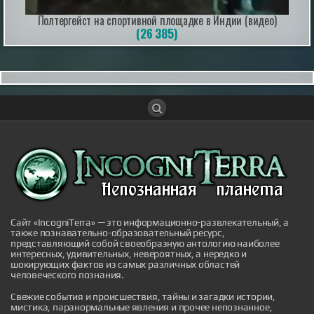
глянцевых плодов дачник получает горсть мелкой
Полтергейст на спортивной площадке в Индии (видео)
кислой ягоды, а сами кусты выгорают под прямыми
лучами солнца или гниют от затяжных дождей.
(26 385)
Успех в выращивании д...
|
pravda.ru
2 hours ago
Воссоздан скелет гигантского древнего
крокодила, который охотился на
динозавров
Воссоздан скелет гигантского древнего крокодила,
который охотился на динозавров
|
naked-science.ru
2 hours ago
Сайт «IncogniTerra» — это информационно-развлекательный, а
также познавательно-образовательный ресурс,
представляющий собой своеобразную антологию наиболее
интересных, удивительных, невероятных, а нередко и
шокирующих фактов из самых различных областей
человеческого познания.
Свежие события и происшествия, тайны и загадки истории,
мистика, паранормальные явления и прочее непознанное,