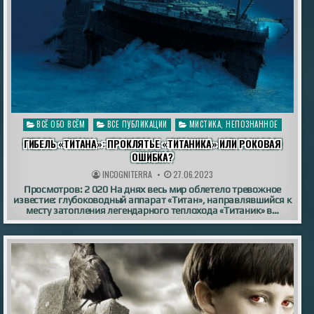
Опубликовано
ВСЁ ОБО ВСЁМ
ВСЕ ПУБЛИКАЦИИ
МИСТИКА, НЕПОЗНАННОЕ
в
ГИБЕЛЬ «ТИТАНА»: ПРОКЛЯТЬЕ «ТИТАНИКА» ИЛИ РОКОВАЯ
ОШИБКА?
INCOGNITERRA
27.06.2023
Просмотров: 2 020 На днях весь мир облетело тревожное
известие: глубоководный аппарат «Титан», направлявшийся к
месту затопления легендарного теплохода «Титаник» в…