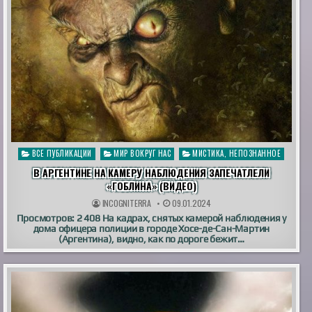
Опубликовано
ВСЕ ПУБЛИКАЦИИ
МИР ВОКРУГ НАС
МИСТИКА, НЕПОЗНАННОЕ
в
В АРГЕНТИНЕ НА КАМЕРУ НАБЛЮДЕНИЯ ЗАПЕЧАТЛЕЛИ
«ГОБЛИНА» (ВИДЕО)
INCOGNITERRA
09.01.2024
Просмотров: 2 408 На кадрах, снятых камерой наблюдения у
дома офицера полиции в городе Хосе-де-Сан-Мартин
(Аргентина), видно, как по дороге бежит…