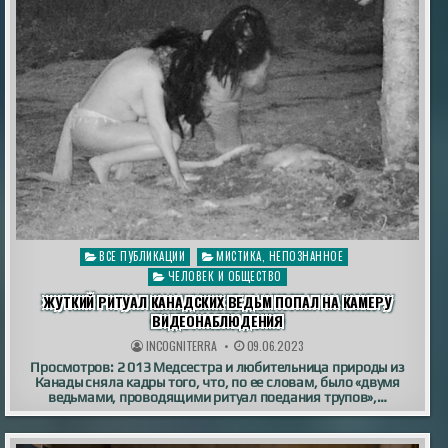
Опубликовано
ВСЕ ПУБЛИКАЦИИ
МИСТИКА, НЕПОЗНАННОЕ
в
ЧЕЛОВЕК И ОБЩЕСТВО
ЖУТКИЙ РИТУАЛ КАНАДСКИХ ВЕДЬМ ПОПАЛ НА КАМЕРУ
ВИДЕОНАБЛЮДЕНИЯ
INCOGNITERRA
09.06.2023
Просмотров: 2 013 Медсестра и любительница природы из
Канады сняла кадры того, что, по ее словам, было «двумя
ведьмами, проводящими ритуал поедания трупов»,…