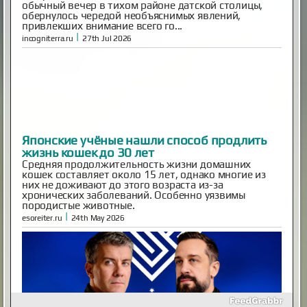
|
esoreiter.ru
24th May 2026
Inescapable is Live!
Ben and Aaron—the Mysterious Universe founders—are
back! Inescapable is live. Episode One is streaming now.
Already an MU Plus+ subscriber? Your membership now
includes full access to Inescapable and exclusive Plus+
content at no extra cost. New to Plus+? Subscribe
before April 14th to unlock permanent dual access to
both Mysterious Univers...
|
mysteriousuniverse.org
14th Feb 2026
Гость с кладбища