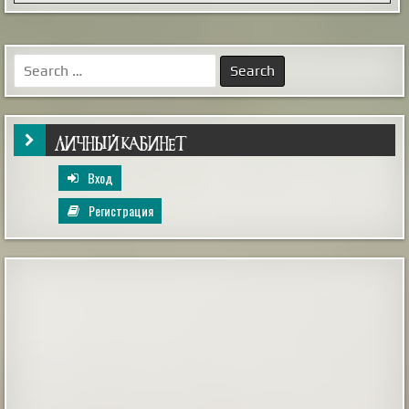
Этот случай произошел в ночь на 2 января 2010
года. Мы, будучи студентами, большой толпой
отмечали Новый год на даче одногруппника в
дальнем Подмосковье. Отмечали весело и громко,
так как зимой на дачи никто не ездил, и в поселке
Search
мы были одни. Вдоволь натанцевавшись и
for:
напускавшись салютов накануне, 1 января мы
вылезли из дома только к веч...
|
screepdveri.ru
20th Aug 2025
ЛИЧНЫЙ КАБИНЕТ
Вход
Регистрация
Как выглядел мужчина, живший в
Иерихоне 9 тысяч лет назад
Так называемый «иерихонский череп» был найден
британским археологом Кэтлин Кэньон в 1953 году
во время раскопок на территории города Иерихон
(сейчас — Западный берег реки Иордан, в то время —
Иордания). Упоминаемый в
Библии Иерихон считается одним из самых древних
поселений в мире, по оценкам археологов, люди
непрерывно живут в этих местах на уж...
|
xistory.ru
20th Mar 2025