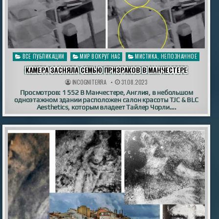
Опубликовано
ВСЕ ПУБЛИКАЦИИ
МИР ВОКРУГ НАС
МИСТИКА, НЕПОЗНАННОЕ
в
КАМЕРА ЗАСНЯЛА СЕМЬЮ ПРИЗРАКОВ В МАНЧЕСТЕРЕ
INCOGNITERRA
31.08.2023
Просмотров: 1 552 В Манчестере, Англия, в небольшом
одноэтажном здании расположен салон красоты TJC & BLC
Aesthetics, которым владеет Тайлер Чорли….