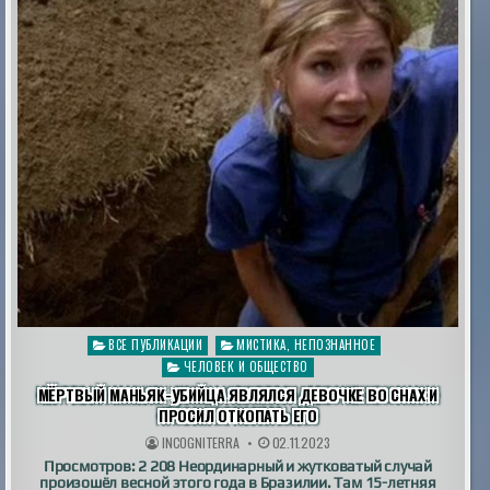
Опубликовано
ВСЕ ПУБЛИКАЦИИ
МИСТИКА, НЕПОЗНАННОЕ
в
ЧЕЛОВЕК И ОБЩЕСТВО
МЁРТВЫЙ МАНЬЯК-УБИЙЦА ЯВЛЯЛСЯ ДЕВОЧКЕ ВО СНАХ И
ПРОСИЛ ОТКОПАТЬ ЕГО
INCOGNITERRA
02.11.2023
Просмотров: 2 208 Неординарный и жутковатый случай
произошёл весной этого года в Бразилии. Там 15-летняя