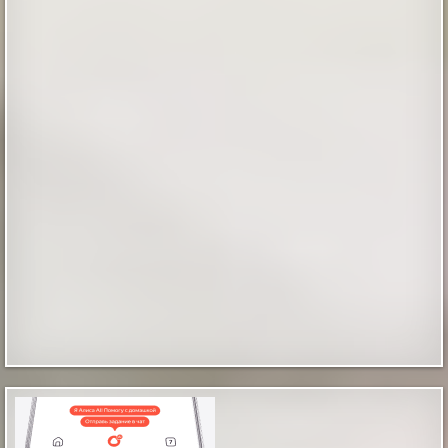
Локоны, которые оживают в движении:
бьюти-гид по самой стильной стрижке
сезона
Сложные геометрические формы в прическах
постепенно уступают место живым и подвижным
решениям. Главным признаком удачного образа
становится легкость, когда пряди ложатся
естественно без лишних усилий. Стрижка с мягкими
слоями оказалась тем самым универсальным
вариантом, который позволяет волосам сохранять
объем и форму даже без ежедневного испол...
|
pravda.ru
2 hours ago