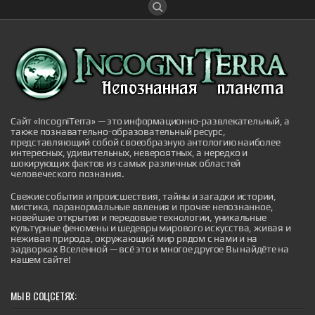
Time-Traveling UFOs, Extra-Loud
Extraterrestrials, Golden-Tongued Mummies,
NASA's Flying Saucers and More Mysterious
News Briefly
A roundup of mysterious, paranormal and strange news
stories from the past week.
|
mysteriousuniverse.org
26th Dec 2025
Сайт «IncogniTerra» — это информационно-развлекательный, а
также познавательно-образовательный ресурс,
представляющий собой своеобразную антологию наиболее
интересных, удивительных, невероятных, а нередко и
шокирующих фактов из самых различных областей
человеческого познания.
Свежие события и происшествия, тайны и загадки истории,
мистика, паранормальные явления и прочее непознанное,
Америка теряет высоту: Нигерия
новейшие открытия и передовые технологии, уникальные
культурные феномены и шедевры мирового искусства, живая и
неожиданно вырвалась вперед по
неживая природа, окружающий мир рядом с нами и на
поставкам авиакеросина в Европу
задворках Вселенной — всё это и многое другое Вы найдёте на
Нигерийский нефтеперерабатывающий гигант
нашем сайте!
Dangote Petroleum Refinery совершил рывок на
энергетическом рынке, вытеснив американских
поставщиков с позиции главного экспортера
МЫ В СОЦСЕТЯХ:
авиакеросина в Европу. В июле завод в Лагосе
обеспечил пятую часть всех европейских