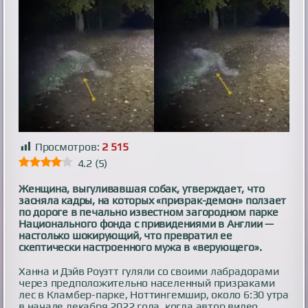
Просмотров:
2 515
4.2
(
5
)
Женщина, выгуливавшая собак, утверждает, что
засняла кадры, на которых «призрак-демон» ползает
по дороге в печально известном загородном парке
Национального фонда с привидениями в Англии —
настолько шокирующий, что превратил ее
скептически настроенного мужа в «верующего».
Ханна и Дэйв Роуэтт гуляли со своими лабрадорами
через предположительно населенный призраками
лес в Кламбер-парке, Ноттингемшир, около 6:30 утра
в начале декабря 2022 года, когда автор видео