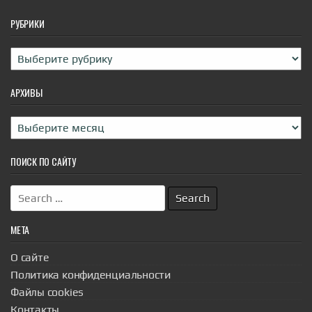
потребностей в авиационном топливе. Такая
перестановка сил вызвана не только мощностью
РУБРИКИ
афри...
|
pravda.ru
36 minutes ago
Рубрики
АРХИВЫ
Архивы
ПОИСК ПО САЙТУ
Search
for:
МЕТА
О сайте
Политика конфиденциальности
Файлы cookies
Контакты