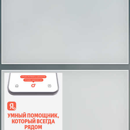
мы были одни. Вдоволь натанцевавшись и
напускавшись салютов накануне, 1 января мы
вылезли из дома только к веч...
|
screepdveri.ru
20th Aug 2025
Как выглядел мужчина, живший в
Иерихоне 9 тысяч лет назад
Так называемый «иерихонский череп» был найден
британским археологом Кэтлин Кэньон в 1953 году
во время раскопок на территории города Иерихон
(сейчас — Западный берег реки Иордан, в то время —
Иордания). Упоминаемый в
Библии Иерихон считается одним из самых древних
поселений в мире, по оценкам археологов, люди
непрерывно живут в этих местах на уж...
|
xistory.ru
20th Mar 2025