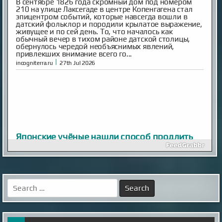
В сентябре 1826 года скромный дом под номером
210 на улице Лаксегаде в центре Копенгагена стал
эпицентром событий, которые навсегда вошли в
датский фольклор и породили крылатое выражение,
живущее и по сей день. То, что началось как
обычный вечер в тихом районе датской столицы,
обернулось чередой необъяснимых явлений,
привлекших внимание всего го...
|
incogniterra.ru
27th Jul 2026
Японские учёные нашли способ продлить
жизнь кошек до 30 лет
Средняя продолжительность жизни домашних
кошек составляет около 15 лет, однако многие из
них не доживают до этого возраста из-за
хронических заболеваний. Особенно уязвимы
Search
породистые животные.
for:
|
esoreiter.ru
24th May 2026