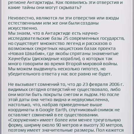
регионе Антарктиды. Как появились эти отверстия и
какие тайны они могут скрывать?
Неизвестно, являются ли эти отверстия или входы
естественными или же они были созданы
искусственно.
Мы знаем, что в Антарктиде есть научно-
исследовательские базы 25 современных государств,
но существует множество легенд и рассказов о
возможных секретных нацистских базах проекта
«Новая Швабия», где якобы спрятаны знаменитые
Хаунебусы (дискоидные корабли), о которых так
много говорили во время Второй мировой войны.
Мы можем выдвинуть несколько гипотез, но
убедительного ответа у нас все равно не будет.
Не вызывает сомнений то, что до 23 февраля 2006 г.
видимых сегодня отверстий не существовало, либо
они могли быть покрыты снегом и льдом. Но после
этой даты она четко видна и недвусмысленна,
настолько, что, набрав приведенные выше
координаты в Google Earth, спутниковый снимок не
оставляет сомнений в ее существовании.
«Сооружение» имеет более или менее треугольную
форму, ширину около 90 метров и высоту 30 метров,
поэтому имеет значительные размеры. Пол кажется