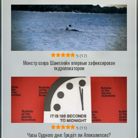
обладающих некоторой способностью
предсказывать будущее или влиять на события,
которые еще не произошли. Очень странная история
связана с загадочным маленьким крас...
|
xistory.ru
31st May 2024
5
(17)
Монстр озера Шамплейн впервые зафиксирован
гидролокатором
Забудьте про Мальдивы: поездка Иды
Галич за полярный круг обернулась
настоящим испытанием
Телеведущая и блогерша Ида Галич вместе с
супругом Олегом Ледвичем отправилась в
свадебное путешествие на плато Путорана — одно
из самых труднодоступных мест на планете за
полярным кругом. Четырёхдневная поездка, о
которой пара мечтала давно, выдалась по-
настоящему экстремальной: вместо тёплого приёма
их встретил арктический ветер, а высадиться ...
|
pravda.ru
1 hour ago
5
(11)
Часы Судного дня: Грядёт ли Апокалипсис?