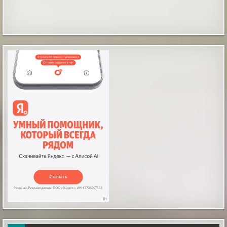
кошачий корм основой питания с...
|
pravda.ru
1 hour ago
Астрономы впервые засекли спящую
сверхмассивную черную дыру на краю
галактики по вспышке от разрушенной
звезды
Астрономы впервые засекли спящую
сверхмассивную черную дыру на краю галактики по
вспышке от разрушенной звезды
|
naked-science.ru
2 hours ago
Таинственные отпечатки босых детских ног