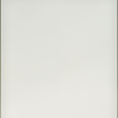
Иерихоне 9 тысяч лет назад
Так называемый «иерихонский череп» был найден
британским археологом Кэтлин Кэньон в 1953 году
во время раскопок на территории города Иерихон
(сейчас — Западный берег реки Иордан, в то время —
Иордания). Упоминаемый в
Библии Иерихон считается одним из самых древних
поселений в мире, по оценкам археологов, люди
непрерывно живут в этих местах на уж...
|
xistory.ru
20th Mar 2025
Жесткий удар по почкам: привычка
заглядывать в чужую миску разрушает
здоровье питомца
Многие владельцы домашних животных
сталкиваются с ситуацией, когда собака пытается
съесть корм из миски кошки, или наоборот. Хотя на
первый взгляд кажется, что пища для питомцев
принципиально не отличается, обмен веществ у
этих видов животных устроен по-разному. Попытка
перевести кошку на собачий рацион или сделать