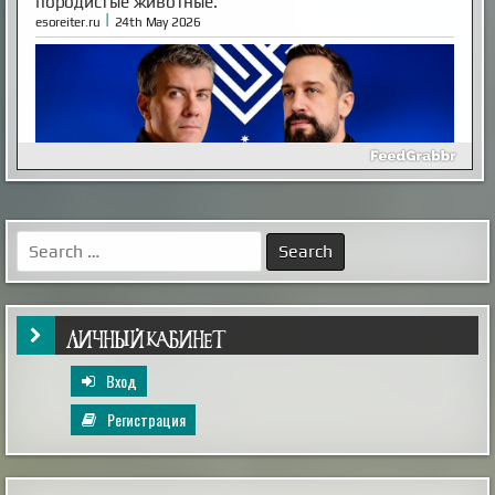
породистые животные.
|
esoreiter.ru
24th May 2026
Inescapable is Live!
Ben and Aaron—the Mysterious Universe founders—are
back! Inescapable is live. Episode One is streaming now.
Search
Already an MU Plus+ subscriber? Your membership now
for:
includes full access to Inescapable and exclusive Plus+
content at no extra cost. New to Plus+? Subscribe
before April 14th to unlock permanent dual access to
both Mysterious Univers...
|
mysteriousuniverse.org
14th Feb 2026
ЛИЧНЫЙ КАБИНЕТ
Вход
Регистрация
Как выглядел мужчина, живший в