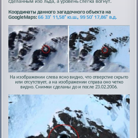
сделанным изо льда, а уровень слегка вогнут.
Координаты данного загадочного объекта на
GoogleMaps:
66 33′ 11,58″ ю.ш., 99 50′ 17,86″ в.д.
На изображении слева ясно видно, что отверстие скрыто
или отсутствует, а на изображении справа оно четко
видно. Снимки сделаны до и после 23.02.2006.