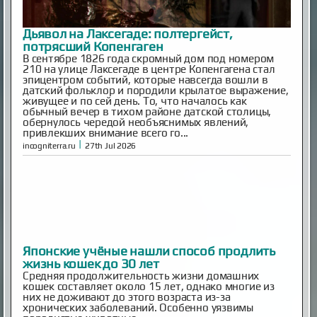
Дьявол на Лаксегаде: полтергейст,
потрясший Копенгаген
В сентябре 1826 года скромный дом под номером
210 на улице Лаксегаде в центре Копенгагена стал
эпицентром событий, которые навсегда вошли в
датский фольклор и породили крылатое выражение,
живущее и по сей день. То, что началось как
обычный вечер в тихом районе датской столицы,
обернулось чередой необъяснимых явлений,
привлекших внимание всего го...
|
incogniterra.ru
27th Jul 2026
Японские учёные нашли способ продлить
жизнь кошек до 30 лет
Средняя продолжительность жизни домашних
кошек составляет около 15 лет, однако многие из
них не доживают до этого возраста из-за
хронических заболеваний. Особенно уязвимы