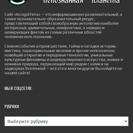
убирает бока
Сформировать изящные изгибы талии и подтянуть
живот можно без многочасового изнурения в
Сайт «IncogniTerra» — это информационно-развлекательный, а
спортзале. Секрет кроется в активации глубоких
также познавательно-образовательный ресурс,
структур корпуса через мягкое китайское движение,
представляющий собой своеобразную антологию наиболее
которое не требует специального инвентаря. Эта
интересных, удивительных, невероятных, а нередко и
техника позволяет задействовать боковые мышцы
шокирующих фактов из самых различных областей
пресса и стабилизаторы, одновременно снимая
человеческого познания.
напряжение с поясницы и у...
|
pravda.ru
1 hour ago
Свежие события и происшествия, тайны и загадки истории,
мистика, паранормальные явления и прочее непознанное,
новейшие открытия и передовые технологии, уникальные
культурные феномены и шедевры мирового искусства, живая и
неживая природа, окружающий мир рядом с нами и на
задворках Вселенной — всё это и многое другое Вы найдёте на
нашем сайте!
МЫ В СОЦСЕТЯХ:
Крестный отец искусственного интеллекта
призвал готовиться к новым ИИ, которые
могут выйти из-под контроля
Крестный отец искусственного интеллекта призвал
РУБРИКИ
готовиться к новым ИИ, которые могут выйти из-под
контроля
|
Рубрики
naked-science.ru
2 hours ago