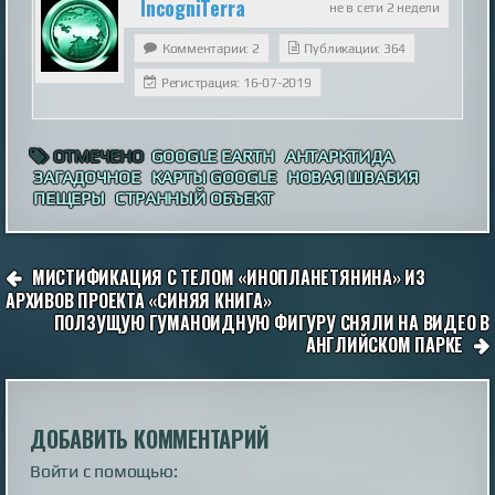
IncogniTerra
не в сети 2 недели
Комментарии: 2
Публикации: 364
Регистрация: 16-07-2019
ОТМЕЧЕНО
GOOGLE EARTH
АНТАРКТИДА
ЗАГАДОЧНОЕ
КАРТЫ GOOGLE
НОВАЯ ШВАБИЯ
ПЕЩЕРЫ
СТРАННЫЙ ОБЪЕКТ
НАВИГАЦИЯ
МИСТИФИКАЦИЯ С ТЕЛОМ «ИНОПЛАНЕТЯНИНА» ИЗ
ПО
АРХИВОВ ПРОЕКТА «СИНЯЯ КНИГА»
ПОЛЗУЩУЮ ГУМАНОИДНУЮ ФИГУРУ СНЯЛИ НА ВИДЕО В
ЗАПИСЯМ
АНГЛИЙСКОМ ПАРКЕ
ДОБАВИТЬ КОММЕНТАРИЙ
Войти с помощью: