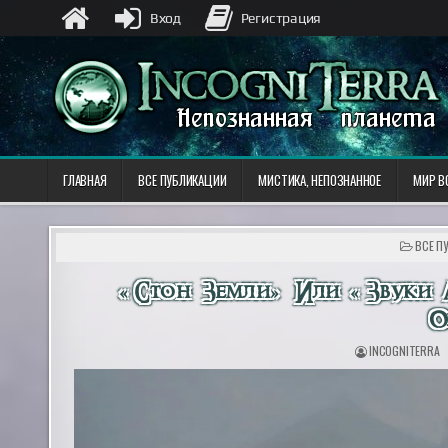
Вход
Регистрация
ГЛАВНАЯ
ВСЕ ПУБЛИКАЦИИ
МИСТИКА, НЕПОЗНАННОЕ
МИР В
ОПУБЛ
ВСЕ П
В
«Стон Земли» Или «Звуки 
О
INCOGNITERRA