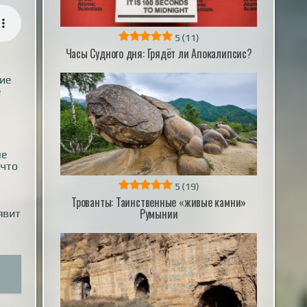
5
(11)
Часы Судного дня: Грядёт ли Апокалипсис?
ние
е
ые
 что
5
(19)
Трованты: Таинственные «живые камни»
Румынии
явит