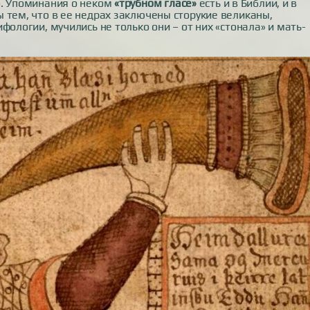
о. Упоминания о неком
«трубном гласе»
есть и в Библии, и в
 тем, что в ее недрах заключены сторукие великаны,
фологии, мучились не только они – от них «стонала» и мать-