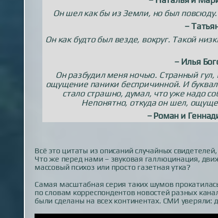
Он шел как бы из Земли, но был повсюду
– Татья
Он как будто был везде, вокруг. Такой ни
– Илья Бог
Он разбудил меня ночью. Странный гул,
ощущение паники беспричинной. И букваль
стало страшно, думал, что уже надо со
Непонятно, откуда он шел, ощущен
– Роман и Генна
Всё это цитаты из описаний случайных свидетелей
Что же перед нами – звуковая галлюцинация, движ
массовый психоз или просто газетная утка?
Самая масштабная серия таких шумов прокатилас
по словам корреспондентов новостей разных канал
были сделаны на всех континентах. СМИ уверяли: до