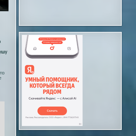
о
ушу
то
е