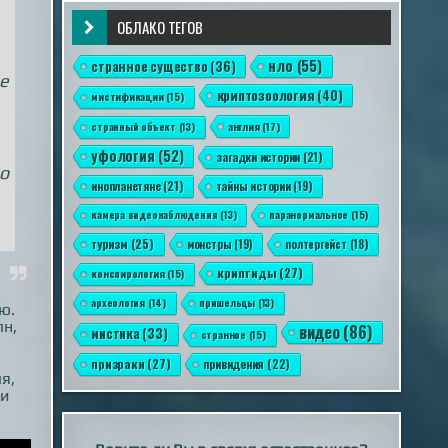
ОБЛАКО ТЕГОВ
нло
(55)
странное существо
(36)
ые
криптозоология
(40)
мистификации
(15)
англия
(17)
странный объект
(13)
уфология
(52)
загадки истории
(21)
о
инопланетяне
(21)
тайны истории
(19)
камера видеонаблюдения
(13)
паранормальное
(15)
туризм
(25)
монстры
(19)
полтергейст
(18)
криптиды
(27)
конспирология
(15)
археология
(14)
пришельцы
(13)
ю.
лн,
видео
(86)
мистика
(33)
странное
(15)
призраки
(27)
привидения
(22)
я,
си