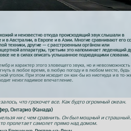
похожий и неизвестно откуда происходящий звук слышали в
 и в Австралии, в Европе и в Азии. Многие сравнивают его с
й техники, другие — с расстроенным орга́ном или
цертной аппаратуры, третьим это напоминает леденящий д
 вовсе не в силах описать услышанное подходящими словами.
тембр и характер этого зловещего звука, но и невозможность
игнуть в любое время, в любую погоду и в любом месте, будь 
ой уголок. При этом исходит он как-бы из ниоткуда и в то-ж
зводит неизгладимое впечатление.
алось, что грохочет все. Как будто огромный океан.
фер, Онтарио (Канада)
нельзя ни с чем сравнить. Он был мощный и страшный.
дто пролетает самолет прямо над домом.
ина Ерошенко, Ростов-на-Дону