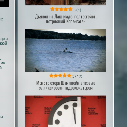
5
(1)
Дьявол на Лаксегаде: полтергейст,
ие
потрясший Копенгаген
е
ящая
кой
,
ник
й
5
(17)
Монстр озера Шамплейн впервые
зафиксирован гидролокатором
 и