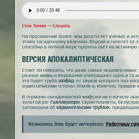
Стон Земли — Слушать
На протяжении более чем десяти лет учёные и энт
этому загадочному явлению. Версий и гипотез за э
способна в полной мере пролить свет на истинную
ВЕРСИЯ АПОКАЛИПТИЧЕСКАЯ
Стоит ли говорить, что даже самые недоверчивые 
разные мифы и верования утверждают одно и то же
это будет труба
шофар
, от звуков которого пал ко
аудиозаписями «стона» Земли и, конечно, пришли к
В германо-скандинавской мифологии о начале ска
золотой рог
Гьяллархорн
. Скрип планеты, безуслов
заговорили об
«архангельских трубах»
, предвещаю
Возможно, Вам будет интересно:
Работницу суп