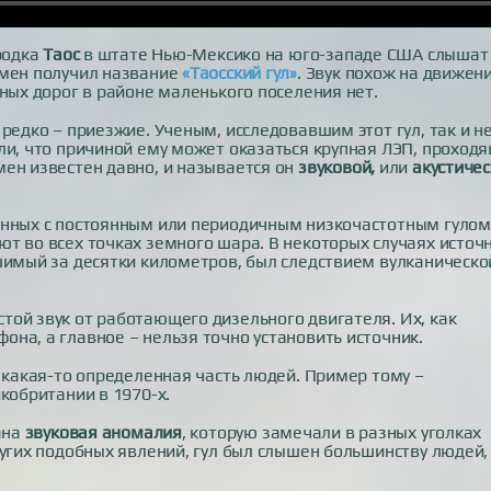
родка
Таос
в штате Нью-Мексико на юго-западе США слышат
омен получил название
«Таосский гул»
. Звук похож на движен
ных дорог в районе маленького поселения нет.
редко – приезжие. Ученым, исследовавшим этот гул, так и н
ли, что причиной ему может оказаться крупная ЛЭП, проход
ен известен давно, и называется он
звуковой,
или
акустичес
анных с постоянным или периодичным низкочастотным гулом
т во всех точках земного шара. В некоторых случаях источ
шимый за десятки километров, был следствием вулканическо
ой звук от работающего дизельного двигателя. Их, как
на, а главное – нельзя точно установить источник.
о какая-то определенная часть людей. Пример тому –
кобритании в 1970-х.
ана
звуковая аномалия
, которую замечали в разных уголках
ругих подобных явлений, гул был слышен большинству людей,