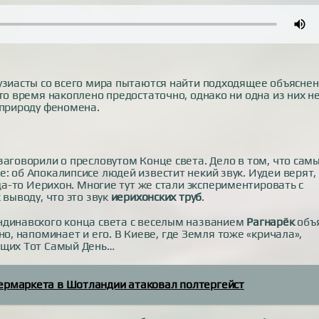
узиасты со всего мира пытаются найти подходящее объясне
то время накоплено предостаточно, однако ни одна из них н
 природу феномена.
заговорили о пресловутом Конце света. Дело в том, что сам
: об Апокалипсисе людей известит некий звук. Иудеи верят,
гда-то Иерихон. Многие тут же стали экспериментировать с
 выводу, что это звук
иерихонских труб
.
ндинавского конца света с веселым названием
Рагнарёк
объ
но, напоминает и его. В Киеве, где Земля тоже «кричала»,
щих Тот Самый День…
ермаркета в Шотландии атаковал полтергейст