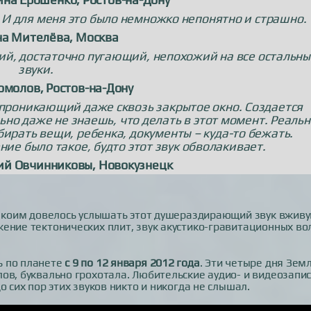
. И для меня это было немножко непонятно и страшно.
на Мителёва, Москва
зкий, достаточно пугающий, непохожий на все остальн
звуки.
омолов, Ростов-на-Дону
 проникающий даже сквозь закрытое окно. Создается
но даже не знаешь, что делать в этот момент. Реальн
бирать вещи, ребенка, документы – куда-то бежать.
ие было такое, будто этот звук обволакивает.
дий Овчинниковы, Новокузнецк
, коим довелось услышать этот душераздирающий звук вживу
ение тектонических плит, звук акустико-гравитационных во
ь по планете
с 9 по 12 января 2012 года
. Эти четыре дня Земл
ов, буквально грохотала. Любительские аудио- и видеозапи
 сих пор этих звуков никто и никогда не слышал.