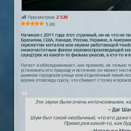
Просмотров:
2 539
5
(
8
)
Начиная с 2011 года этот странный, ни на что не 
Бразилии, США, Канаде, России, Украине, в Америке
скрежетом металла или звуком работающей тяжёло
низкочастотным фоном звуковоспроизводящей кон
саундтрек из какого-то фильма ужасов, а кто-то и
Пугает и обескураживает, как правило, не только 
установить его природу и источник: он может наст
шумная городская улица или отдалённый тихий лесн
время отовсюду сразу, что сбивает с толку и прои
Эти звуки были очень интенсивными, каз
– Даг Ша
Шум был такой необычный, что его даже 
Прямо рев какой-то, как бу
– Наталья и Мар