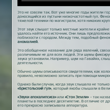
Это не совсем так. Вот уже многие годы жители го
доносящийся из пустыни низкочастотный гул. Фен
тяжелой техники по магистрали, хотя никаких круп
Этот звук слышат только местные жители и крайне 
удалось найти его источник. Они лишь предположи
поблизости с городом. Между тем, подобный феном
аномалией
.
Это обобщенное название для ряда явлений, связ
различимым не для всех людей. Эти шумы фиксирую
звука установили. Например, шум на Гавайях, слы
деятельности.
Обычно шумы описываются свидетелями, как холост
правило, невозможно записать при помощи микрофо
Однако были случаи, когда звук слышала не тольк
«Бристольский гул»
, который якобы слышали в Вели
«Звуки апокалипсиса»
или
«Стон Земли»
– так назв
планеты в последнее десятилетие. В отличие от д
его прекрасно записывала аппаратура.