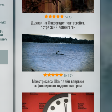
ить
5
(1)
Дьявол на Лаксегаде: полтергейст,
ных
потрясший Копенгаген
р,
ая
шину
5
(17)
Монстр озера Шамплейн впервые
зафиксирован гидролокатором