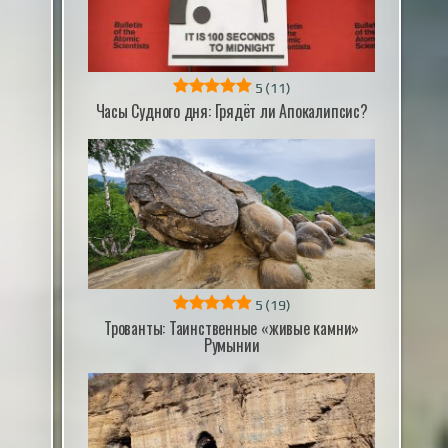
5
(11)
Часы Судного дня: Грядёт ли Апокалипсис?
5
(19)
Трованты: Таинственные «живые камни»
Румынии