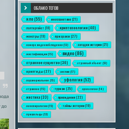
ОБЛАКО ТЕГОВ
нло
(55)
инопланетяне
(21)
криптозоология
(40)
полтергейст
(18)
призраки
(27)
монстры
(19)
загадки истории
(21)
камера видеонаблюдения
(13)
видео
(86)
мистификации
(15)
странное существо
(36)
странный объект
(13)
криптиды
(27)
англия
(17)
уфология
(52)
паранормальное
(15)
туризм
(25)
странное
(15)
археология
(14)
вода
мистика
(33)
привидения
(22)
 до
тайны истории
(19)
конспирология
(15)
пришельцы
(13)