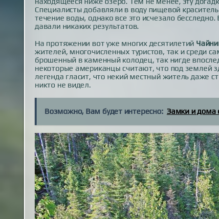
находящееся ниже озеро. Тем не менее, эту догад
Специалисты добавляли в воду пищевой краситель 
течение воды, однако все это исчезало бесследно. 
давали никаких результатов.
На протяжении вот уже многих десятилетий
Чайни
жителей, многочисленных туристов, так и среди са
брошенный в каменный колодец, так нигде впосле
некоторые американцы считают, что под землей з
легенда гласит, что некий местный житель даже с
никто не видел.
Возможно, Вам будет интересно:
Замки и дома 