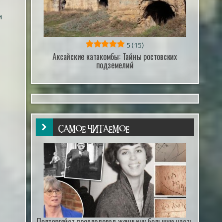
и
5
(15)
Аксайские катакомбы: Тайны ростовских
подземелий
САМОЕ ЧИТАЕМОЕ
Полтергейст преследовал женщину большую часть