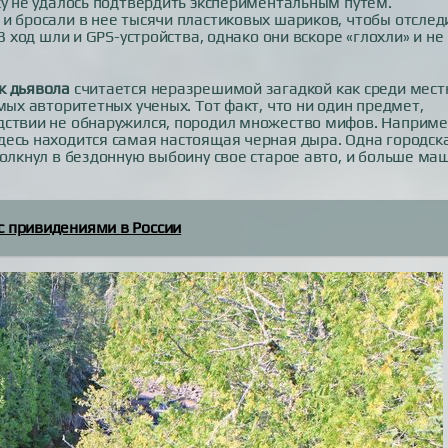
ку не удалось подтвердить экспериментальным путем.
и бросали в нее тысячи пластиковых шариков, чтобы отслед
В ход шли и GPS-устройства, однако они вскоре «глохли» и не
к дьявола
считается неразрешимой загадкой как среди мест
мых авторитетных ученых. Тот факт, что ни один предмет,
дствии не обнаружился, породил множество мифов. Наприме
десь находится самая настоящая черная дыра. Одна городск
толкнул в бездонную выбоину свое старое авто, и больше ма
с привидениями в России