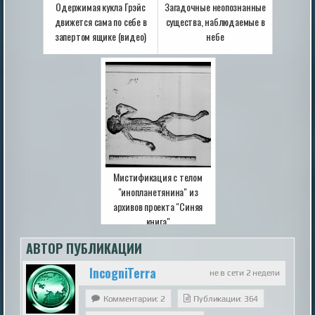
Одержимая кукла Грэйс
Загадочные неопознанные
движется сама по себе в
существа, наблюдаемые в
запертом ящике (видео)
небе
Мистификация с телом
"инопланетянина" из
архивов проекта "Синяя
книга"
АВТОР ПУБЛИКАЦИИ
IncogniTerra
не в сети 2 недели
Комментарии: 2
Публикации: 364