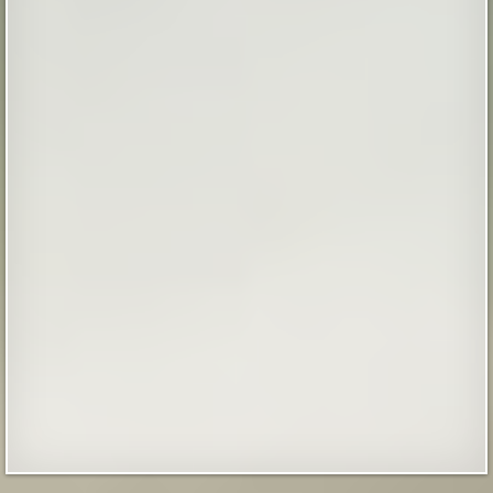
мы были одни. Вдоволь натанцевавшись и
напускавшись салютов накануне, 1 января мы
вылезли из дома только к веч...
|
screepdveri.ru
20th Aug 2025
Как выглядел мужчина, живший в
Иерихоне 9 тысяч лет назад
Так называемый «иерихонский череп» был найден
британским археологом Кэтлин Кэньон в 1953 году
во время раскопок на территории города Иерихон
(сейчас — Западный берег реки Иордан, в то время —
Иордания). Упоминаемый в
Библии Иерихон считается одним из самых древних
поселений в мире, по оценкам археологов, люди
непрерывно живут в этих местах на уж...
|
xistory.ru
20th Mar 2025