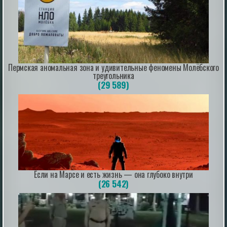
incogniterra.ru
20th Jul 2026
Пермская аномальная зона и удивительные феномены Молёбского
треугольника
ИИ научился самовоспроизводиться на
(29 589)
новых серверах: эксперты предупредили о
рисках
Новое исследование показало, что современные
модели искусственного интеллекта способны
самостоятельно распространяться по уязвимым
системам, копируя свои параметры и запуская новые
экземпляры на скомпрометированных устройствах.
|
esoreiter.ru
22nd May 2026
Если на Марсе и есть жизнь — она глубоко внутри
(26 542)
Time-Traveling UFOs, Extra-Loud