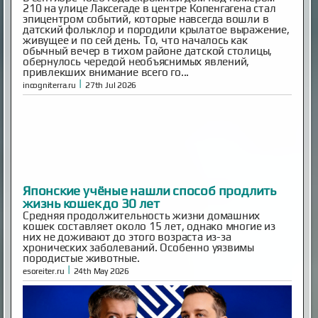
210 на улице Лаксегаде в центре Копенгагена стал
эпицентром событий, которые навсегда вошли в
датский фольклор и породили крылатое выражение,
живущее и по сей день. То, что началось как
обычный вечер в тихом районе датской столицы,
обернулось чередой необъяснимых явлений,
привлекших внимание всего го...
|
incogniterra.ru
27th Jul 2026
Японские учёные нашли способ продлить
жизнь кошек до 30 лет
Средняя продолжительность жизни домашних
кошек составляет около 15 лет, однако многие из
них не доживают до этого возраста из-за
хронических заболеваний. Особенно уязвимы
породистые животные.
|
esoreiter.ru
24th May 2026