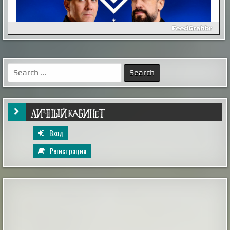
Inescapable is Live!
Ben and Aaron—the Mysterious Universe founders—are
back! Inescapable is live. Episode One is streaming now.
Search
Already an MU Plus+ subscriber? Your membership now
for:
includes full access to Inescapable and exclusive Plus+
content at no extra cost. New to Plus+? Subscribe
before April 14th to unlock permanent dual access to
both Mysterious Univers...
|
mysteriousuniverse.org
14th Feb 2026
ЛИЧНЫЙ КАБИНЕТ
Вход
Регистрация
Гость с кладбища
Этот случай произошел в ночь на 2 января 2010
года. Мы, будучи студентами, большой толпой
отмечали Новый год на даче одногруппника в
дальнем Подмосковье. Отмечали весело и громко,
так как зимой на дачи никто не ездил, и в поселке