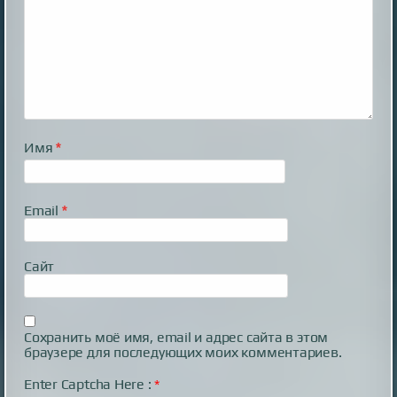
Имя
*
Email
*
Сайт
Сохранить моё имя, email и адрес сайта в этом
браузере для последующих моих комментариев.
Enter Captcha Here :
*