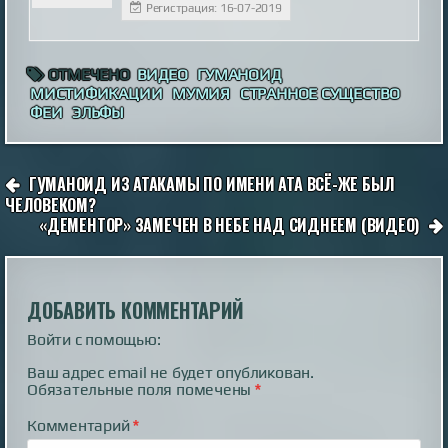
Регистрация: 16-07-2019
ОТМЕЧЕНО
ВИДЕО
ГУМАНОИД
МИСТИФИКАЦИИ
МУМИЯ
СТРАННОЕ СУЩЕСТВО
ФЕИ
ЭЛЬФЫ
НАВИГАЦИЯ
ГУМАНОИД ИЗ АТАКАМЫ ПО ИМЕНИ АТА ВСЁ-ЖЕ БЫЛ
ПО
ЧЕЛОВЕКОМ?
«ДЕМЕНТОР» ЗАМЕЧЕН В НЕБЕ НАД СИДНЕЕМ (ВИДЕО)
ЗАПИСЯМ
ДОБАВИТЬ КОММЕНТАРИЙ
Войти с помощью:
Ваш адрес email не будет опубликован.
Обязательные поля помечены
*
Комментарий
*