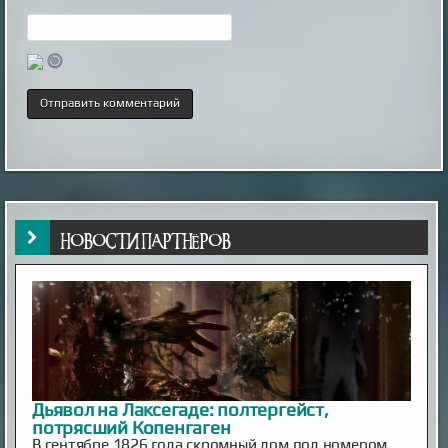
НОВОСТИ ПАРТНЁРОВ
Дьявол на Лаксегаде: полтергейст,
потрясший Копенгаген
В сентябре 1826 года скромный дом под номером