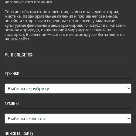
человеческого познания.
Свежие события и происшествия, тайны и загадки истории,
мистика, паранормальные явления и прочее непознанное,
новейшие открытия и передовые технологии, уникальные
культурные феномены и шедевры мирового искусства, живая и
неживая природа, окружающий мир рядом с нами и на
Ученые выявили иммунные клетки,
задворках Вселенной — всё это и многое другое Вы найдёте на
которые дирижируют атакой на рак, —
нашем сайте!
раньше их почти не замечали
Ученые выявили иммунные клетки, которые
МЫ В СОЦСЕТЯХ:
дирижируют атакой на рак, — раньше их почти не
замечали
|
naked-science.ru
5 hours ago
РУБРИКИ
Рубрики
АРХИВЫ
Архивы
ПОИСК ПО САЙТУ